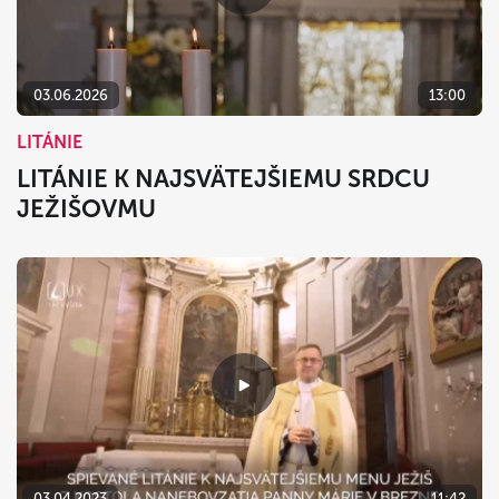
dnes
vymazať
zavrieť
03.06.2026
13:00
LITÁNIE
LITÁNIE K NAJSVÄTEJŠIEMU SRDCU
JEŽIŠOVMU
03.04.2023
11:42