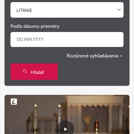
LITÁNIE
Podľa dátumu premiéry
Rozšírené vyhľadávanie
Po
Ut
St
Št
Pi
So
Ne
Hľadať
27
28
29
30
31
1
2
3
4
5
6
7
8
9
10
11
12
13
14
15
16
17
18
19
20
21
22
23
24
25
26
27
28
29
30
31
1
2
3
4
5
6