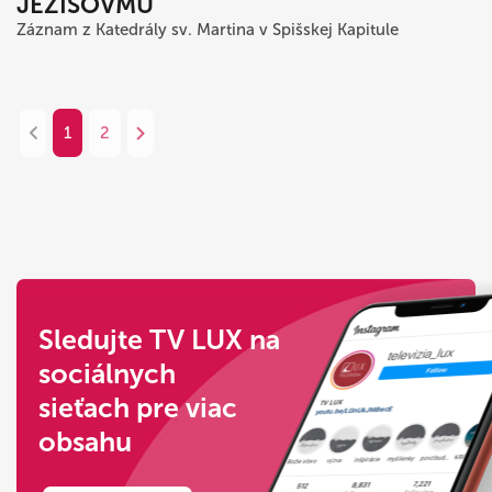
JEŽIŠOVMU
Záznam z Katedrály sv. Martina v Spišskej Kapitule
1
2
Sledujte TV LUX na
sociálnych
sieťach pre viac
obsahu