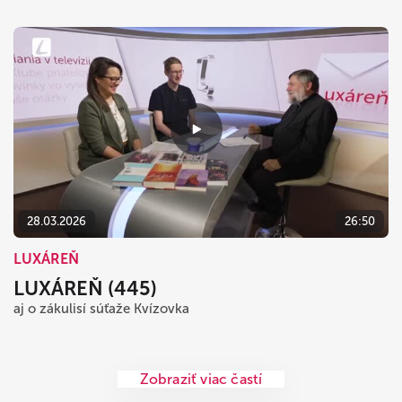
28.03.2026
26:50
LUXÁREŇ
LUXÁREŇ (445)
aj o zákulisí súťaže Kvízovka
Zobraziť viac častí