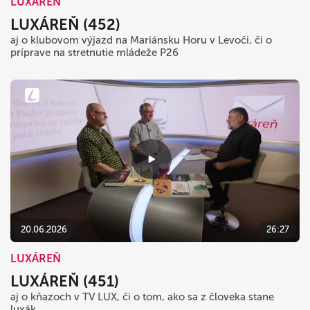
LUXÁREŇ
LUXÁREŇ (452)
aj o klubovom výjazd na Mariánsku Horu v Levoči, či o
príprave na stretnutie mládeže P26
20.06.2026
26:27
LUXÁREŇ
LUXÁREŇ (451)
aj o kňazoch v TV LUX, či o tom, ako sa z človeka stane
luxák ..