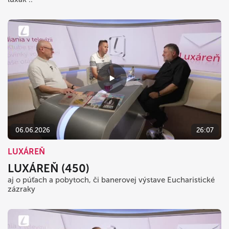
06.06.2026
26:07
LUXÁREŇ
LUXÁREŇ (450)
aj o púťach a pobytoch, či banerovej výstave Eucharistické
zázraky