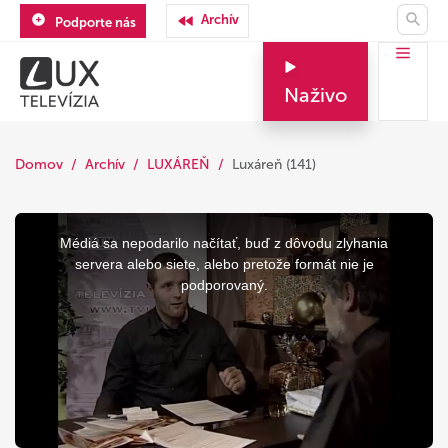
Archív
Podporte nás
Naživo
Domov
Archív
LUXÁREŇ
Luxáreň (141)
This
is
a
Médiá sa nepodarilo načítať, buď z dôvodu zlyhania
modal
window.
servera alebo siete, alebo pretože formát nie je
podporovaný.