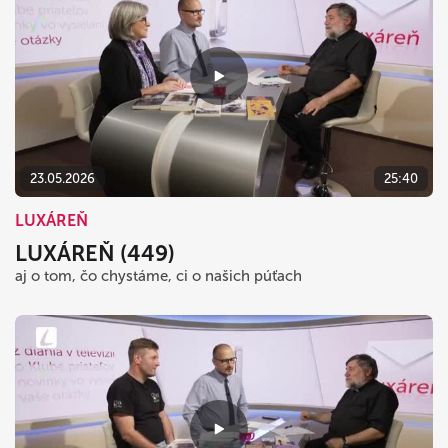
23.05.2026
25:40
LUXÁREŇ
LUXÁREŇ (449)
aj o tom, čo chystáme, ci o našich púťach