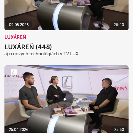
09.05.2026
26:40
LUXÁREŇ
LUXÁREŇ (448)
aj o nových technológiách v TV LUX
25.04.2026
25:50