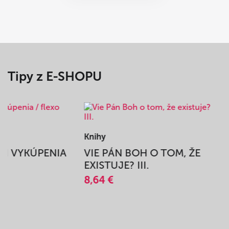
Tipy z E-SHOPU
Knihy
BEH VYKÚPENIA
VIE PÁN BOH O TOM, ŽE
A
EXISTUJE? III.
8,64 €