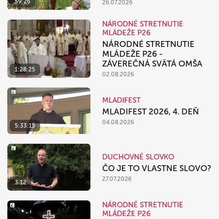
59:26
26.07.2026
NÁRODNÉ STRETNUTIE
MLÁDEŽE P26
NÁRODNÉ STRETNUTIE
MLÁDEŽE P26 -
ZÁVEREČNÁ SVÄTÁ OMŠA
1:28:25
02.08.2026
MLADIFEST
MLADIFEST 2026, 4. DEŇ
04.08.2026
5:33:15
DUCHOVNÉ SLOVKO
ČO JE TO VLASTNE SLOVO?
27.07.2026
3:12
NÁRODNÉ STRETNUTIE
MLÁDEŽE P26