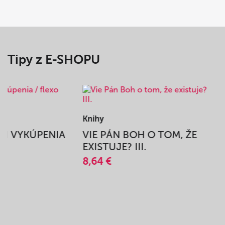
Tipy z E-SHOPU
Knihy
BEH VYKÚPENIA
VIE PÁN BOH O TOM, ŽE
A
EXISTUJE? III.
8,64 €