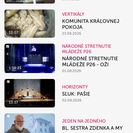
VERTIKÁLY
KOMUNITA KRÁĽOVNEJ
POKOJA
13:07
23.06.2026
NÁRODNÉ STRETNUTIE
MLÁDEŽE P26
NÁRODNÉ STRETNUTIE
MLÁDEŽE P26 - OŽI
1:59:23
01.08.2026
HORIZONTY
SĽUK: PAŠIE
02.06.2026
13:37
JEDEN NA JEDNÉHO
BL. SESTRA ZDENKA A MY