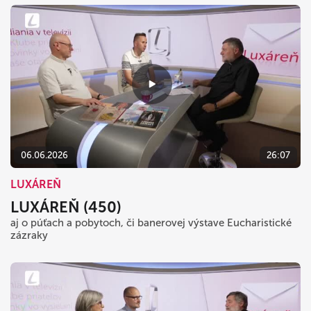
06.06.2026
26:07
LUXÁREŇ
LUXÁREŇ (450)
aj o púťach a pobytoch, či banerovej výstave Eucharistické
zázraky