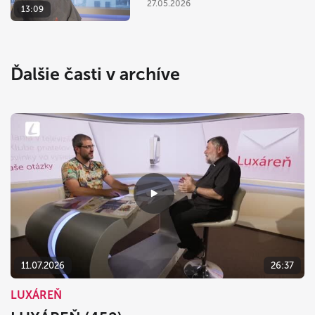
27.05.2026
13:09
Ďalšie časti v archíve
11.07.2026
26:37
LUXÁREŇ