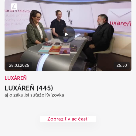
28.03.2026
26:50
LUXÁREŇ
LUXÁREŇ (445)
aj o zákulisí súťaže Kvízovka
Zobraziť viac častí