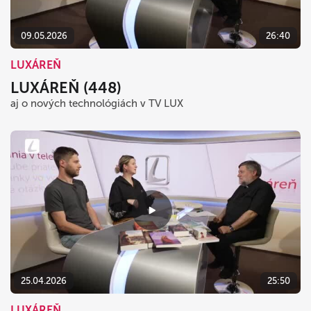
09.05.2026
26:40
LUXÁREŇ
LUXÁREŇ (448)
aj o nových technológiách v TV LUX
25.04.2026
25:50
LUXÁREŇ