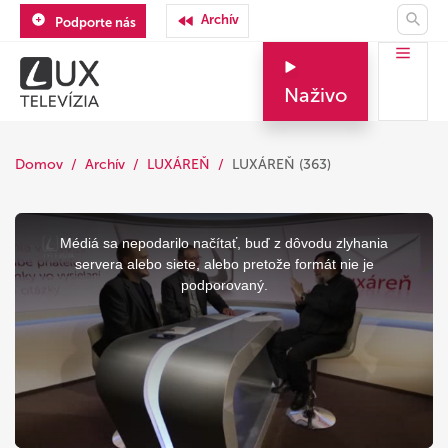
Archív
Podporte nás
Naživo
Domov
Archív
LUXÁREŇ
LUXÁREŇ (363)
This
is
a
Médiá sa nepodarilo načítať, buď z dôvodu zlyhania
modal
window.
servera alebo siete, alebo pretože formát nie je
podporovaný.