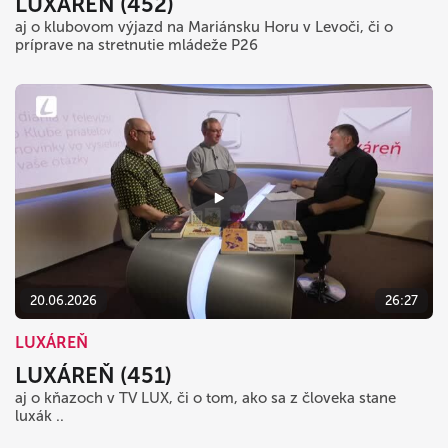
LUXÁREŇ (452)
aj o klubovom výjazd na Mariánsku Horu v Levoči, či o
príprave na stretnutie mládeže P26
20.06.2026
26:27
LUXÁREŇ
LUXÁREŇ (451)
aj o kňazoch v TV LUX, či o tom, ako sa z človeka stane
luxák ..