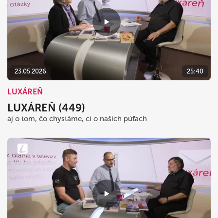
23.05.2026
25:40
LUXÁREŇ
LUXÁREŇ (449)
aj o tom, čo chystáme, ci o našich púťach