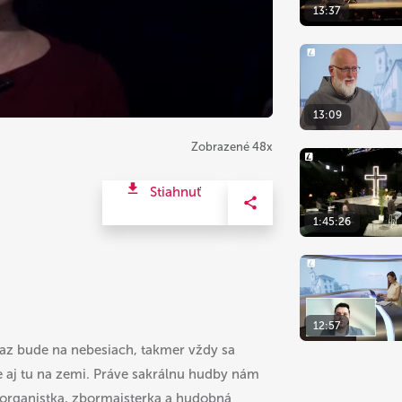
13:37
13:09
Zobrazené 48x
Stiahnuť
1:45:26
12:57
raz bude na nebesiach, takmer vždy sa
e aj tu na zemi. Práve sakrálnu hudby nám
, organistka, zbormajsterka a hudobná