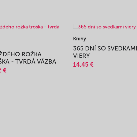
Knihy
365 DNÍ SO SVEDKAM
AŽDÉHO ROŽKA
VIERY
KA - TVRDÁ VÄZBA
14,45 €
2 €