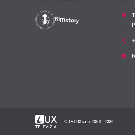
T
P
+
t
© TV LUX s.r.o. 2008 - 2026