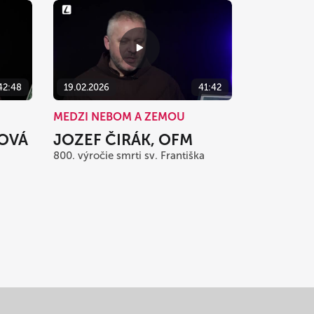
42:48
19.02.2026
41:42
MEDZI NEBOM A ZEMOU
IOVÁ
JOZEF ČIRÁK, OFM
800. výročie smrti sv. Františka