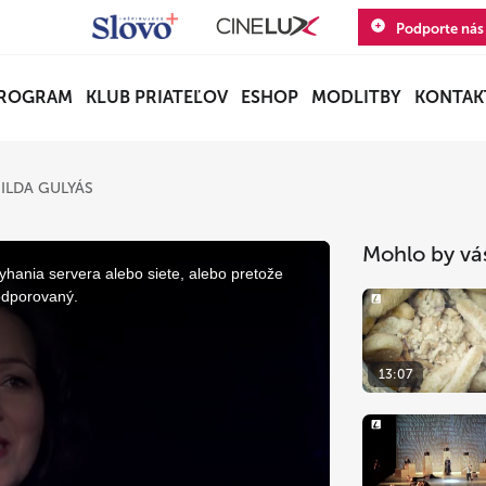
Podporte nás
ROGRAM
KLUB PRIATEĽOV
ESHOP
MODLITBY
KONTAK
ILDA GULYÁS
Mohlo by vá
yhania servera alebo siete, alebo pretože
odporovaný.
13:07