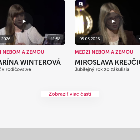
3.2026
41:58
05.03.2026
I NEBOM A ZEMOU
MEDZI NEBOM A ZEMOU
ARÍNA WINTEROVÁ
MIROSLAVA KREJČ
 v rodičovstve
Jubilejný rok zo zákulisia
Zobraziť viac častí