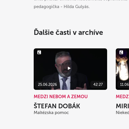
pedagogička - Hilda Gulyás.
Ďalšie časti v archíve
25.06.2026
42:27
11.0
MEDZI NEBOM A ZEMOU
MEDZ
ŠTEFAN DOBÁK
MIR
Maltézska pomoc
Nieked