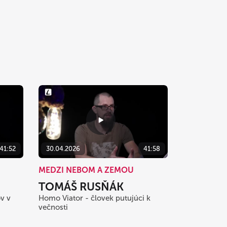
41:52
30.04.2026
41:58
MEDZI NEBOM A ZEMOU
TOMÁŠ RUSŇÁK
v v
Homo Viator - človek putujúci k
večnosti