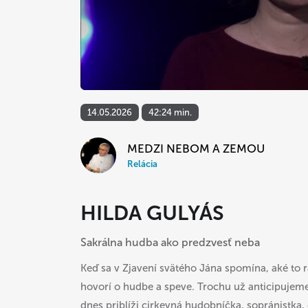
14.05.2026
42:24 min.
MEDZI NEBOM A ZEMOU
Relácia
HILDA GULYÁS
Sakrálna hudba ako predzvesť neba
Keď sa v Zjavení svätého Jána spomína, aké to 
hovorí o hudbe a speve. Trochu už anticipujem
dnes priblíži cirkevná hudobníčka, sopránistka