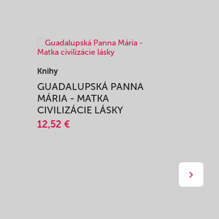
Knihy
Knihy
I
GUADALUPSKÁ PANNA
ZAŽIŤ M
MÁRIA - MATKA
SPRIEVO
CIVILIZÁCIE LÁSKY
12,51 €
12,52 €