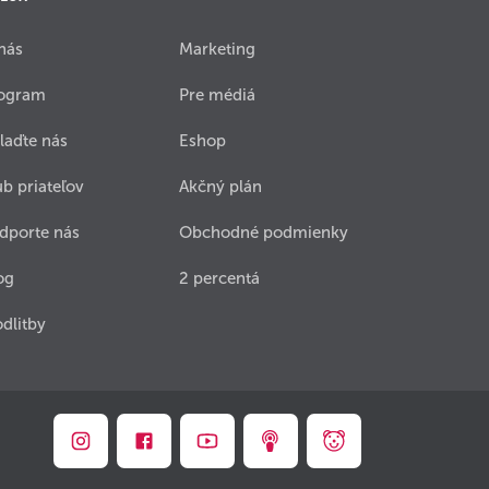
nás
Marketing
ogram
Pre médiá
laďte nás
Eshop
ub priateľov
Akčný plán
dporte nás
Obchodné podmienky
og
2 percentá
dlitby