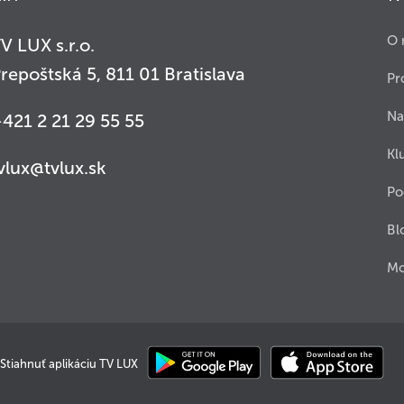
O 
V LUX s.r.o.
repoštská 5, 811 01 Bratislava
Pr
Na
421 2 21 29 55 55
Kl
vlux@tvlux.sk
Po
Bl
Mo
Stiahnuť aplikáciu TV LUX