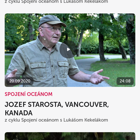
z cyklu Spojení oceánom s Lukášom Kekelákom
20.09.2020
24:08
SPOJENÍ OCEÁNOM
JOZEF STAROSTA, VANCOUVER,
KANADA
z cyklu Spojení oceánom s Lukášom Kekelákom