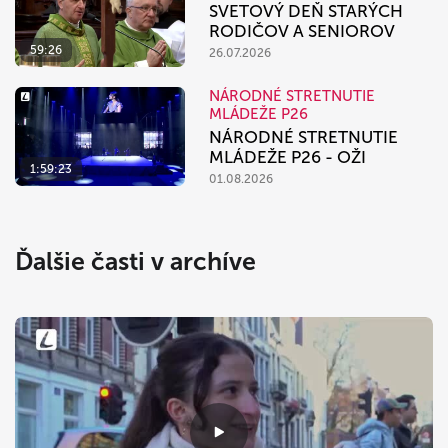
SVETOVÝ DEŇ STARÝCH
RODIČOV A SENIOROV
59:26
26.07.2026
NÁRODNÉ STRETNUTIE
MLÁDEŽE P26
NÁRODNÉ STRETNUTIE
MLÁDEŽE P26 - OŽI
1:59:23
01.08.2026
Ďalšie časti v archíve