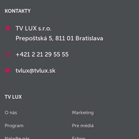
KONTAKTY
TV LUX s.r.o.
Prepoštská 5, 811 01 Bratislava
+421 2 21 29 55 55
tvlux@tvlux.sk
TV LUX
O nás
Marketing
Program
Pre médiá
Nalaďte nás
Eshop