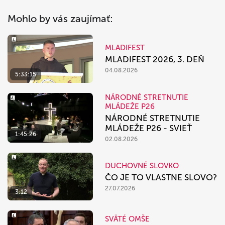
Mohlo by vás zaujímať:
MLADIFEST
MLADIFEST 2026, 3. DEŇ
04.08.2026
5:33:15
NÁRODNÉ STRETNUTIE
MLÁDEŽE P26
NÁRODNÉ STRETNUTIE
MLÁDEŽE P26 - SVIEŤ
1:45:26
02.08.2026
DUCHOVNÉ SLOVKO
ČO JE TO VLASTNE SLOVO?
27.07.2026
3:12
SVÄTÉ OMŠE