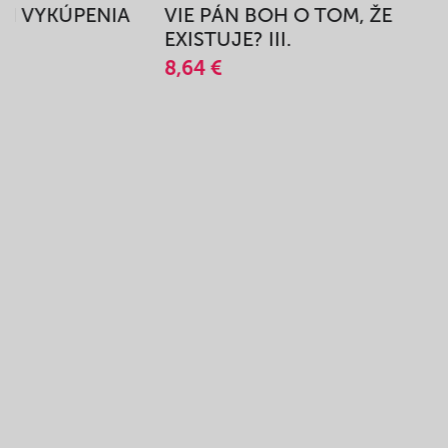
BEH VYKÚPENIA
VIE PÁN BOH O TOM, ŽE
A
EXISTUJE? III.
8,64 €