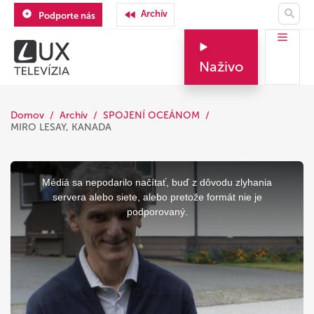
Archív
Podporte nás
Naživo
Domov
Archív
SPOJENÍ OCEÁNOM
MIRO LESAY, KANADA
This
is
a
Médiá sa nepodarilo načítať, buď z dôvodu zlyhania
modal
window.
servera alebo siete, alebo pretože formát nie je
podporovaný.