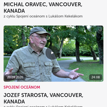
MICHAL ORAVEC, VANCOUVER,
KANADA
z cyklu Spojení oceánom s Lukášom Kekelákom
20.09.2020
24:08
SPOJENÍ OCEÁNOM
JOZEF STAROSTA, VANCOUVER,
KANADA
z cyklu Spojení oceánom s Lukášom Kekelákom