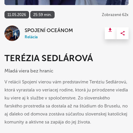
11.05.2026
25:59 min.
Zobrazené 62x
SPOJENÍ OCEÁNOM
Relácia
TERÉZIA SEDLÁROVÁ
Mladá viera bez hraníc
V relácii Spojení vierou vám predstavíme Teréziu Sedlárovú,
ktorá vyrastala vo veriacej rodine, ktorá ju prirodzene viedla
ku viere aj k službe v spoločenstve. Zo slovenského
farského prostredia sa dostala až na štúdium do Bruselu, no
aj ďaleko od domova zostáva súčasťou slovenskej katolíckej
komunity a aktívne sa zapája do jej života.