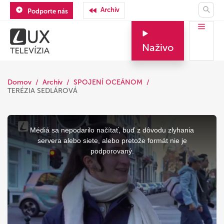
Archív
Podporte nás
Naživo
Domov
Archív
SPOJENÍ OCEÁNOM
TERÉZIA SEDLÁROVÁ
This
is
a
Médiá sa nepodarilo načítať, buď z dôvodu zlyhania
modal
window.
servera alebo siete, alebo pretože formát nie je
podporovaný.