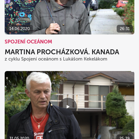
14.06.2020
26:31
SPOJENÍ OCEÁNOM
MARTINA PROCHÁZKOVÁ. KANADA
z cyklu Spojení oceánom s Lukášom Kekelákom
31.05.2020
25:39