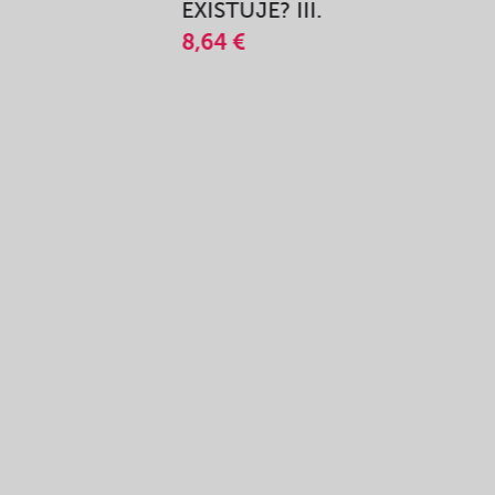
A
EXISTUJE? III.
8,64 €