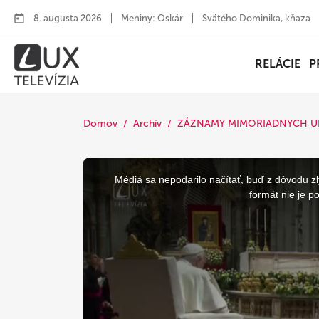
8. augusta 2026
Meniny: Oskár
Svätého Dominika, kňaza
RELÁCIE
P
Domov
Archív
ZÁZNAMY MIMORIADNYCH U
This
is
a
Médiá sa nepodarilo načítať, buď z dôvodu zl
modal
window.
formát nie je p