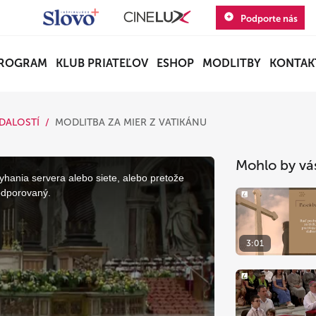
Podporte nás
ROGRAM
KLUB PRIATEĽOV
ESHOP
MODLITBY
KONTAK
DALOSTÍ
MODLITBA ZA MIER Z VATIKÁNU
Mohlo by vá
yhania servera alebo siete, alebo pretože
odporovaný.
3:01