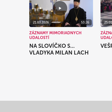
21.03.2026
53:26
25.0
ZÁZNAMY MIMORIADNYCH
ZÁZN
UDALOSTÍ
UDAL
NA SLOVÍČKO S...
VEŠ
VLADYKA MILAN LACH