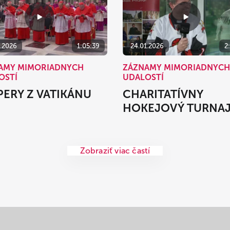
1.2026
1:05:39
24.01.2026
2
AMY MIMORIADNYCH
ZÁZNAMY MIMORIADNYCH
OSTÍ
UDALOSTÍ
PERY Z VATIKÁNU
CHARITATÍVNY
HOKEJOVÝ TURNA
Zobraziť viac častí