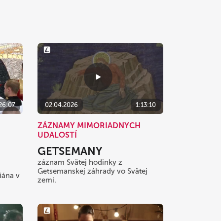
26:07
02.04.2026
1:13:10
ZÁZNAMY MIMORIADNYCH
UDALOSTÍ
GETSEMANY
záznam Svätej hodinky z
Getsemanskej záhrady vo Svätej
iána v
zemi.