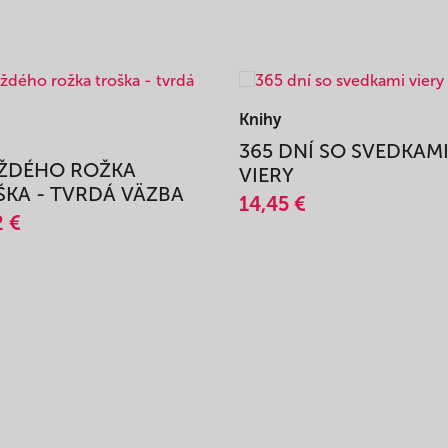
Knihy
365 DNÍ SO SVEDKAM
AŽDÉHO ROŽKA
VIERY
KA - TVRDÁ VÄZBA
14,45 €
2 €