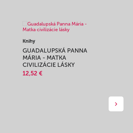
Knihy
Knihy
I
GUADALUPSKÁ PANNA
ZAŽIŤ M
MÁRIA - MATKA
SPRIEVO
CIVILIZÁCIE LÁSKY
12,51 €
12,52 €