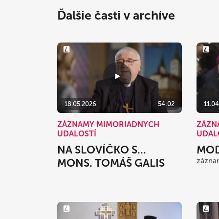
Ďalšie časti v archíve
18.05.2026
54:02
11.0
ZÁZNAMY MIMORIADNYCH
ZÁZN
UDALOSTÍ
UDAL
NA SLOVÍČKO S...
MOD
MONS. TOMÁŠ GALIS
zázna