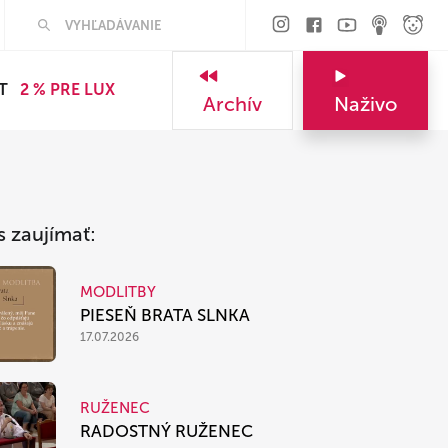
Hľadať
T
2 % PRE LUX
Archív
Naživo
s zaujímať:
MODLITBY
PIESEŇ BRATA SLNKA
17.07.2026
RUŽENEC
RADOSTNÝ RUŽENEC