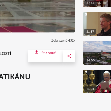
37:43
21:37
Zobrazené 432x
Stiahnuť
LOSTÍ
24:00
VATIKÁNU
13:01