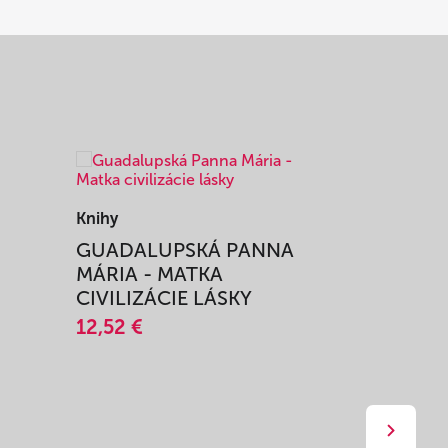
Knihy
Knihy
I
GUADALUPSKÁ PANNA
ZAŽIŤ M
MÁRIA - MATKA
SPRIEVO
CIVILIZÁCIE LÁSKY
12,51 €
12,52 €