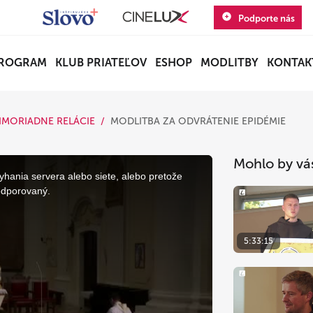
Podporte nás
ROGRAM
KLUB PRIATEĽOV
ESHOP
MODLITBY
KONTAK
IMORIADNE RELÁCIE
MODLITBA ZA ODVRÁTENIE EPIDÉMIE
Mohlo by vá
yhania servera alebo siete, alebo pretože
odporovaný.
5:33:15