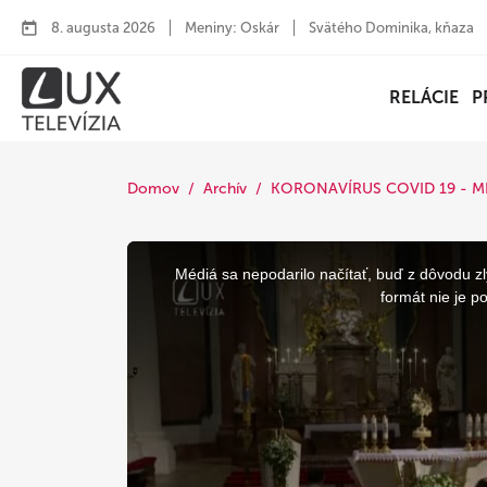
8. augusta 2026
Meniny: Oskár
Svätého Dominika, kňaza
RELÁCIE
P
Domov
Archív
KORONAVÍRUS COVID 19 - M
This
is
a
Médiá sa nepodarilo načítať, buď z dôvodu zl
modal
window.
formát nie je p