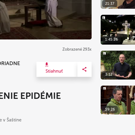
21:37
1:45:26
Zobrazené 293x
ORIADNE
Stiahnuť
3:12
NIE EPIDÉMIE
59:26
 v Šaštíne