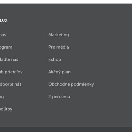
 LUX
nás
Marketing
ogram
Pre médiá
laďte nás
Eshop
ub priateľov
Akčný plán
dporte nás
Obchodné podmienky
og
2 percentá
dlitby