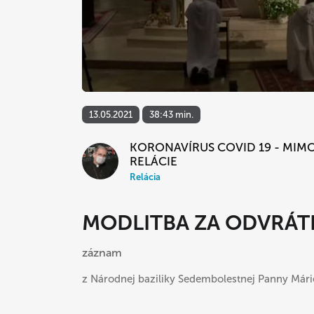
13.05.2021
38:43 min.
KORONAVÍRUS COVID 19 - MIM
RELÁCIE
Relácia
MODLITBA ZA ODVRÁTE
záznam
z Národnej baziliky Sedembolestnej Panny Márie