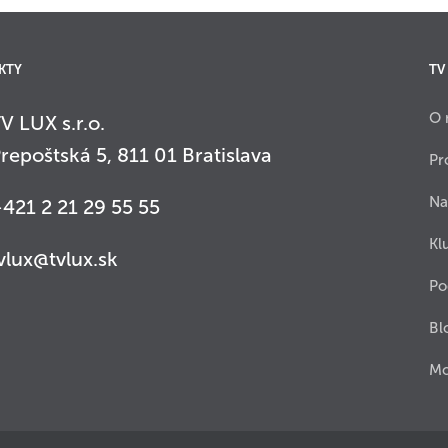
KTY
TV
O 
V LUX s.r.o.
repoštská 5, 811 01 Bratislava
Pr
Na
421 2 21 29 55 55
Kl
vlux@tvlux.sk
Po
Bl
Mo