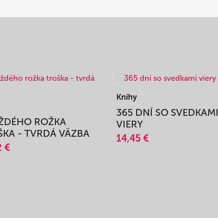
Knihy
365 DNÍ SO SVEDKAM
AŽDÉHO ROŽKA
VIERY
KA - TVRDÁ VÄZBA
14,45 €
2 €