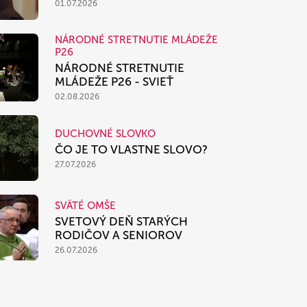
01.07.2026
NÁRODNÉ STRETNUTIE MLÁDEŽE
P26
NÁRODNÉ STRETNUTIE
MLÁDEŽE P26 - SVIEŤ
02.08.2026
DUCHOVNÉ SLOVKO
ČO JE TO VLASTNE SLOVO?
27.07.2026
SVÄTÉ OMŠE
SVETOVÝ DEŇ STARÝCH
RODIČOV A SENIOROV
26.07.2026