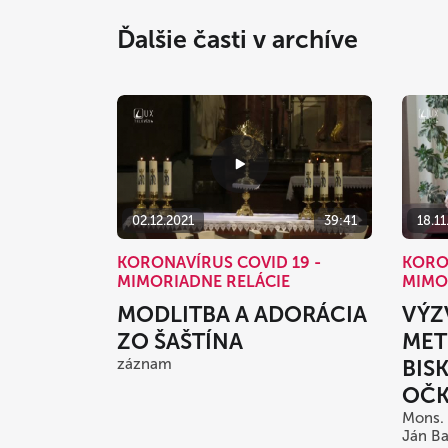
Ďalšie časti v archíve
02.12.2021
39:41
18.11
KORONAVÍRUS COVID 19 -
KORO
MIMORIADNE RELÁCIE
MIMO
MODLITBA A ADORÁCIA
VÝZ
ZO ŠAŠTÍNA
MET
záznam
BIS
OČK
Mons. 
Ján Ba