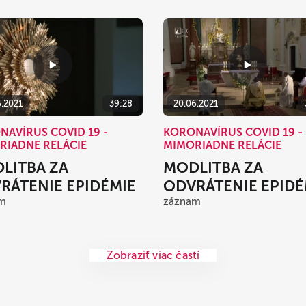
6.2021
39:28
20.06.2021
NAVÍRUS COVID 19 -
KORONAVÍRUS COVID 19 -
RIADNE RELÁCIE
MIMORIADNE RELÁCIE
LITBA ZA
MODLITBA ZA
RÁTENIE EPIDÉMIE
ODVRÁTENIE EPIDÉ
m
záznam
Zobraziť viac častí