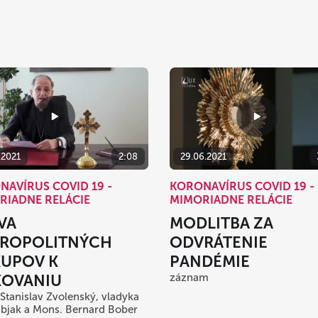
.2021
2:08
29.06.2021
NAVÍRUS COVID 19 -
KORONAVÍRUS COVID 19 -
RIADNE RELÁCIE
MIMORIADNE RELÁCIE
VA
MODLITBA ZA
ROPOLITNÝCH
ODVRÁTENIE
KUPOV K
PANDÉMIE
OVANIU
záznam
Stanislav Zvolenský, vladyka
bjak a Mons. Bernard Bober