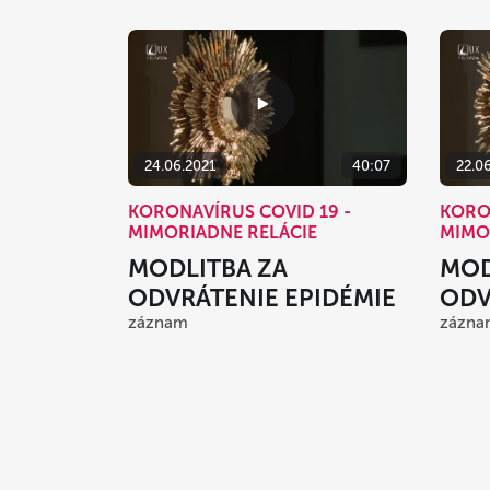
24.06.2021
40:07
22.0
KORONAVÍRUS COVID 19 -
KORO
MIMORIADNE RELÁCIE
MIMO
MODLITBA ZA
MOD
ODVRÁTENIE EPIDÉMIE
ODV
záznam
zázna