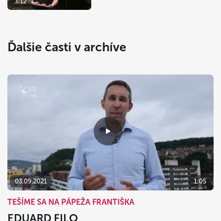
3:12
Ďalšie časti v archíve
03.09.2021
1:05
TEŠÍME SA NA PÁPEŽA FRANTIŠKA
EDUARD FILO