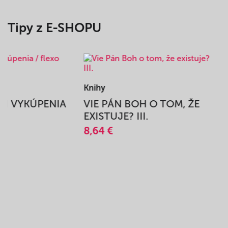
Tipy z E-SHOPU
Knihy
BEH VYKÚPENIA
VIE PÁN BOH O TOM, ŽE
A
EXISTUJE? III.
8,64 €