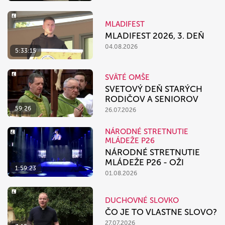
MLADIFEST
MLADIFEST 2026, 3. DEŇ
04.08.2026
5:33:15
SVÄTÉ OMŠE
SVETOVÝ DEŇ STARÝCH
RODIČOV A SENIOROV
59:26
26.07.2026
NÁRODNÉ STRETNUTIE
MLÁDEŽE P26
NÁRODNÉ STRETNUTIE
MLÁDEŽE P26 - OŽI
1:59:23
01.08.2026
DUCHOVNÉ SLOVKO
ČO JE TO VLASTNE SLOVO?
27.07.2026