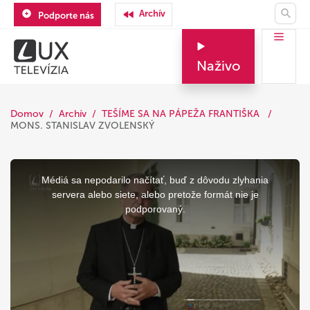
Archív
Podporte nás
Naživo
Domov
Archív
TEŠÍME SA NA PÁPEŽA FRANTIŠKA
MONS. STANISLAV ZVOLENSKÝ
This
is
a
Médiá sa nepodarilo načítať, buď z dôvodu zlyhania
modal
window.
servera alebo siete, alebo pretože formát nie je
podporovaný.