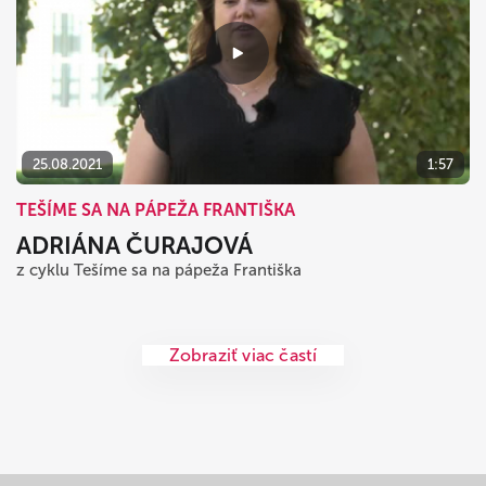
25.08.2021
1:57
TEŠÍME SA NA PÁPEŽA FRANTIŠKA
ADRIÁNA ČURAJOVÁ
z cyklu Tešíme sa na pápeža Františka
Zobraziť viac častí