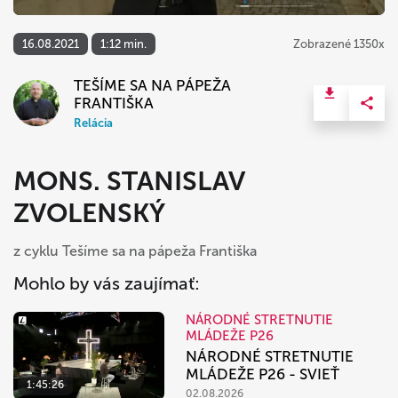
16.08.2021
1:12 min.
Zobrazené 1350x
TEŠÍME SA NA PÁPEŽA
FRANTIŠKA
Relácia
MONS. STANISLAV
ZVOLENSKÝ
z cyklu Tešíme sa na pápeža Františka
Mohlo by vás zaujímať:
NÁRODNÉ STRETNUTIE
MLÁDEŽE P26
NÁRODNÉ STRETNUTIE
MLÁDEŽE P26 - SVIEŤ
1:45:26
02.08.2026