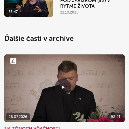
POD JAVISKOM (92) V
RYTME ŽIVOTA
53:47
22.10.2025
Ďalšie časti v archíve
26.07.2026
58:21
NA TÓNOCH VĎAČNOSTI