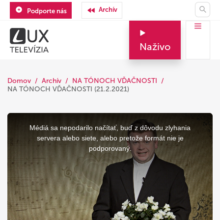
Archív
Podporte nás
Naživo
Domov
Archív
NA TÓNOCH VĎAČNOSTI
NA TÓNOCH VĎAČNOSTI (21.2.2021)
This
is
a
Médiá sa nepodarilo načítať, buď z dôvodu zlyhania
modal
window.
servera alebo siete, alebo pretože formát nie je
podporovaný.