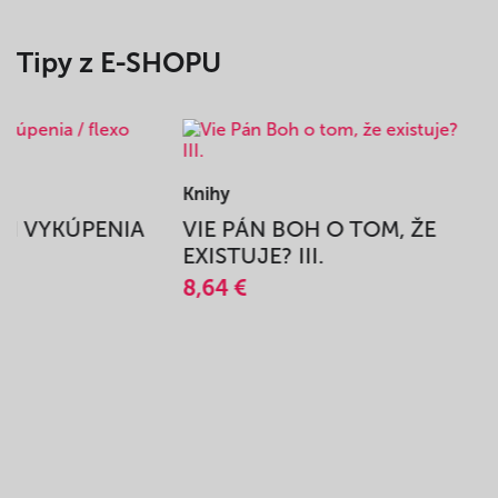
Tipy z E-SHOPU
Knihy
BEH VYKÚPENIA
VIE PÁN BOH O TOM, ŽE
A
EXISTUJE? III.
8,64 €