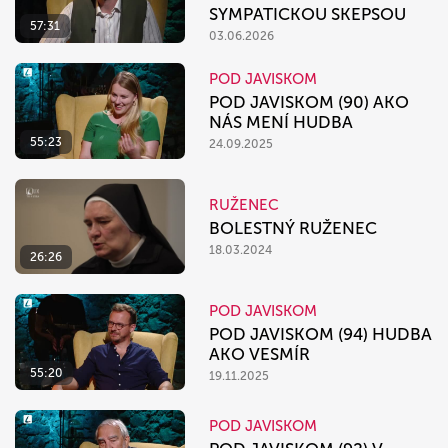
SYMPATICKOU SKEPSOU
57:31
03.06.2026
POD JAVISKOM
POD JAVISKOM (90) AKO
NÁS MENÍ HUDBA
55:23
24.09.2025
RUŽENEC
BOLESTNÝ RUŽENEC
18.03.2024
26:26
POD JAVISKOM
POD JAVISKOM (94) HUDBA
AKO VESMÍR
55:20
19.11.2025
POD JAVISKOM