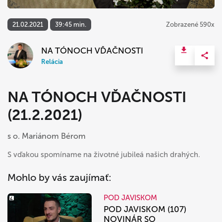
21.02.2021
39:45 min.
Zobrazené 590x
NA TÓNOCH VĎAČNOSTI
Relácia
NA TÓNOCH VĎAČNOSTI
(21.2.2021)
s o. Mariánom Bérom
S vďakou spomíname na životné jubileá našich drahých.
Mohlo by vás zaujímať:
POD JAVISKOM
POD JAVISKOM (107)
NOVINÁR SO