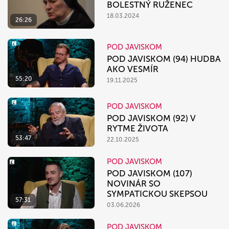
BOLESTNÝ RUŽENEC
18.03.2024
26:26
POD JAVISKOM
POD JAVISKOM (94) HUDBA
AKO VESMÍR
55:20
19.11.2025
POD JAVISKOM
POD JAVISKOM (92) V
RYTME ŽIVOTA
53:47
22.10.2025
POD JAVISKOM
POD JAVISKOM (107)
NOVINÁR SO
SYMPATICKOU SKEPSOU
57:31
03.06.2026
POD JAVISKOM