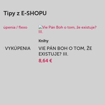
Tipy z E-SHOPU
Knihy
BEH VYKÚPENIA
VIE PÁN BOH O TOM, ŽE
A
EXISTUJE? III.
8,64 €