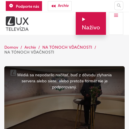
Archív
Podporte nás
Naživo
Domov
Archív
NA TÓNOCH VĎAČNOSTI
NA TÓNOCH VĎAČNOSTI
This
is
a
Médiá sa nepodarilo načítať, buď z dôvodu zlyhania
modal
window.
servera alebo siete, alebo pretože formát nie je
podporovaný.