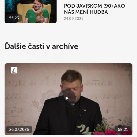
POD JAVISKOM (90) AKO
NÁS MENÍ HUDBA
55:23
24.09.2025
Ďalšie časti v archíve
26.07.2026
58:21