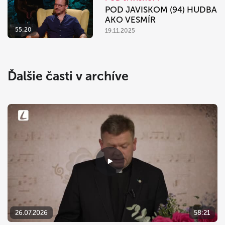
POD JAVISKOM (94) HUDBA
AKO VESMÍR
55:20
19.11.2025
Ďalšie časti v archíve
26.07.2026
58:21