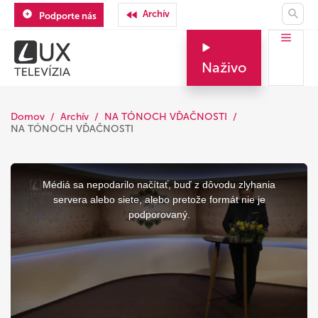
Archív
Podporte nás
Naživo
Domov
Archív
NA TÓNOCH VĎAČNOSTI
NA TÓNOCH VĎAČNOSTI
This
is
a
Médiá sa nepodarilo načítať, buď z dôvodu zlyhania
modal
window.
servera alebo siete, alebo pretože formát nie je
podporovaný.