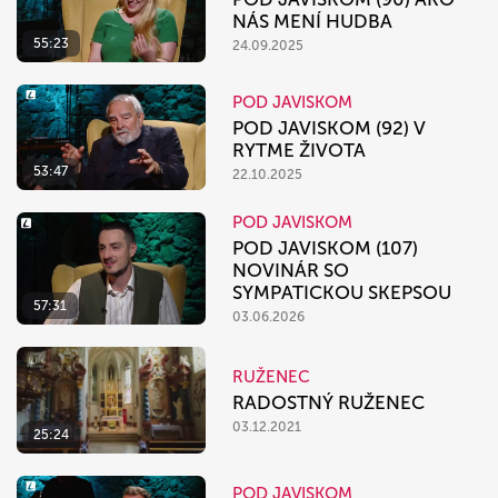
NÁS MENÍ HUDBA
55:23
24.09.2025
POD JAVISKOM
POD JAVISKOM (92) V
RYTME ŽIVOTA
53:47
22.10.2025
POD JAVISKOM
POD JAVISKOM (107)
NOVINÁR SO
SYMPATICKOU SKEPSOU
57:31
03.06.2026
RUŽENEC
RADOSTNÝ RUŽENEC
03.12.2021
25:24
POD JAVISKOM