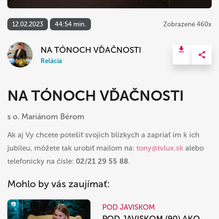
12.02.2023
44:54 min.
Zobrazené 460x
NA TÓNOCH VĎAČNOSTI
Relácia
NA TÓNOCH VĎAČNOSTI
s o. Mariánom Bérom
Ak aj Vy chcete potešiť svojich blízkych a zapriať im k ich
jubileu, môžete tak urobiť mailom na:
tony@tvlux.sk
alebo
telefonicky na čísle:
02/21 29 55 88
.
Mohlo by vás zaujímať:
POD JAVISKOM
POD JAVISKOM (90) AKO