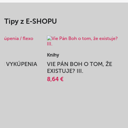
Tipy z E-SHOPU
Knihy
BEH VYKÚPENIA
VIE PÁN BOH O TOM, ŽE
A
EXISTUJE? III.
8,64 €