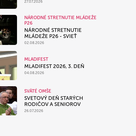
27.07.2026
NÁRODNÉ STRETNUTIE MLÁDEŽE
P26
NÁRODNÉ STRETNUTIE
MLÁDEŽE P26 - SVIEŤ
02.08.2026
MLADIFEST
MLADIFEST 2026, 3. DEŇ
04.08.2026
SVÄTÉ OMŠE
SVETOVÝ DEŇ STARÝCH
RODIČOV A SENIOROV
26.07.2026