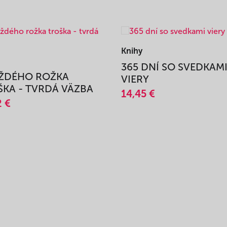
Knihy
365 DNÍ SO SVEDKAM
AŽDÉHO ROŽKA
VIERY
KA - TVRDÁ VÄZBA
14,45 €
2 €