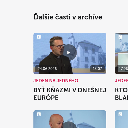
Ďalšie časti v archíve
24.06.2026
13:07
17.0
JEDEN NA JEDNÉHO
JEDE
BYŤ KŇAZMI V DNEŠNEJ
KTO
EURÓPE
BLA