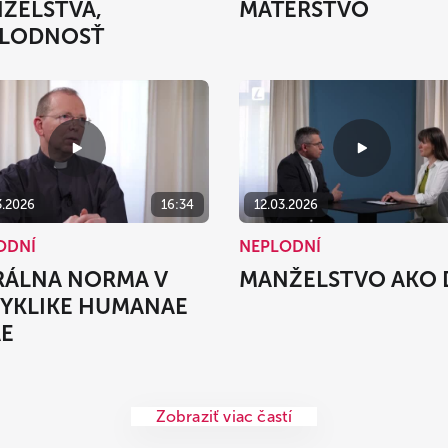
ŽELSTVA,
MATERSTVO
LODNOSŤ
3.2026
16:34
12.03.2026
ODNÍ
NEPLODNÍ
ÁLNA NORMA V
MANŽELSTVO AKO 
YKLIKE HUMANAE
AE
Zobraziť viac častí