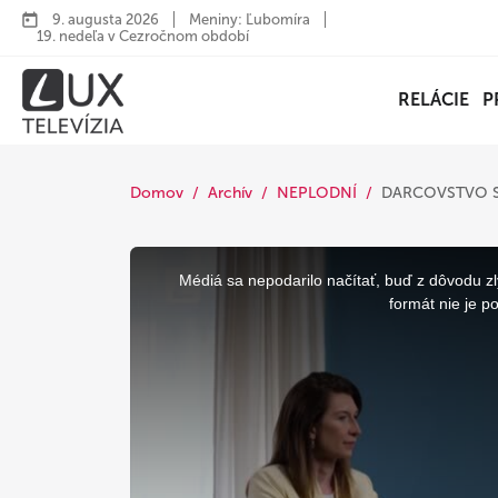
9. augusta 2026
Meniny: Ľubomíra
19. nedeľa v Cezročnom období
RELÁCIE
P
Domov
Archív
NEPLODNÍ
DARCOVSTVO S
This
is
a
Médiá sa nepodarilo načítať, buď z dôvodu zl
modal
window.
formát nie je p