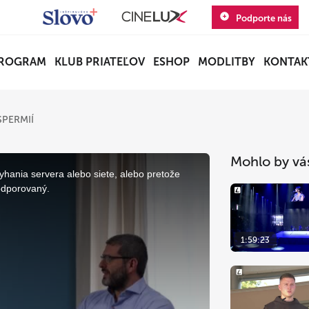
Podporte nás
ROGRAM
KLUB PRIATEĽOV
ESHOP
MODLITBY
KONTAK
PERMIÍ
Mohlo by vá
yhania servera alebo siete, alebo pretože
odporovaný.
1:59:23