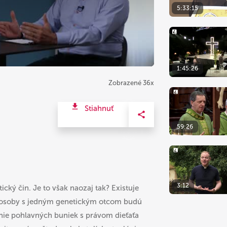
5:33:15
1:45:26
Zobrazené 36x
Stiahnuť
59:26
3:12
ický čin. Je to však naozaj tak? Existuje
dve osoby s jedným genetickým otcom budú
anie pohlavných buniek s právom dieťaťa