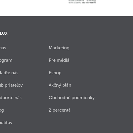
 LUX
nás
Marketing
ogram
Pre médiá
laďte nás
Eshop
ub priateľov
Akčný plán
dporte nás
Obchodné podmienky
og
2 percentá
dlitby