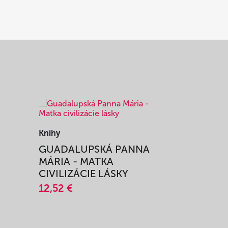
Knihy
Knihy
I
GUADALUPSKÁ PANNA
ZAŽIŤ M
MÁRIA - MATKA
SPRIEVO
CIVILIZÁCIE LÁSKY
12,51 €
12,52 €