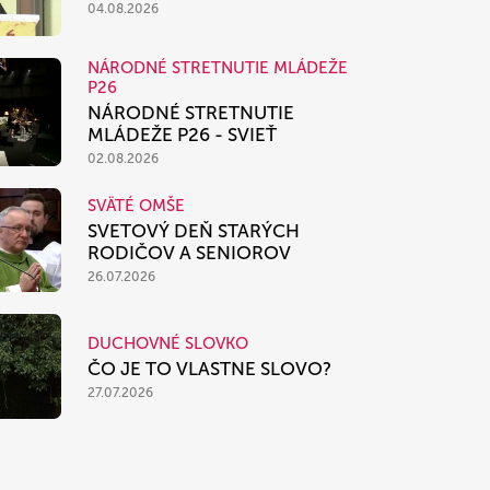
04.08.2026
NÁRODNÉ STRETNUTIE MLÁDEŽE
P26
NÁRODNÉ STRETNUTIE
MLÁDEŽE P26 - SVIEŤ
02.08.2026
SVÄTÉ OMŠE
SVETOVÝ DEŇ STARÝCH
RODIČOV A SENIOROV
26.07.2026
DUCHOVNÉ SLOVKO
ČO JE TO VLASTNE SLOVO?
27.07.2026