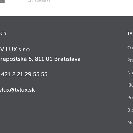
KTY
TV
O 
V LUX s.r.o.
repoštská 5, 811 01 Bratislava
Pr
Na
421 2 21 29 55 55
Kl
vlux@tvlux.sk
Po
Bl
Mo