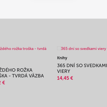
Knihy
365 DNÍ SO SVEDKAM
AŽDÉHO ROŽKA
VIERY
KA - TVRDÁ VÄZBA
14,45 €
2 €