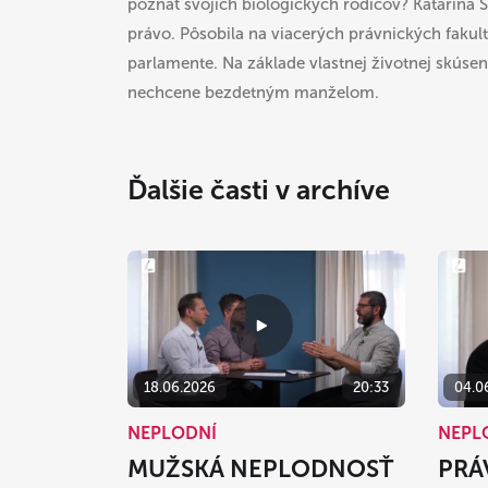
poznať svojich biologických rodičov? Katarína S
právo. Pôsobila na viacerých právnických fakult
parlamente. Na základe vlastnej životnej skúse
nechcene bezdetným manželom.
Ďalšie časti v archíve
18.06.2026
20:33
04.0
NEPLODNÍ
NEPL
MUŽSKÁ NEPLODNOSŤ
PRÁ