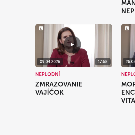
MAN
NEP
09.04.2026
17:58
26.0
NEPLODNÍ
NEPL
ZMRAZOVANIE
MOR
VAJÍČOK
ENC
VIT