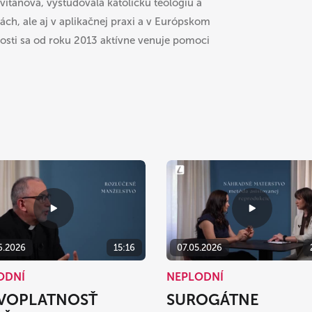
vitanová, vyštudovala katolícku teológiu a
ách, ale aj v aplikačnej praxi a v Európskom
nosti sa od roku 2013 aktívne venuje pomoci
6.2026
15:16
07.05.2026
ODNÍ
NEPLODNÍ
VOPLATNOSŤ
SUROGÁTNE