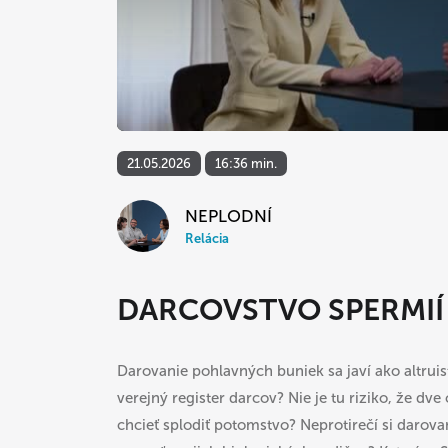
21.05.2026
16:36 min.
NEPLODNÍ
Relácia
DARCOVSTVO SPERMIÍ
Darovanie pohlavných buniek sa javí ako altruist
verejný register darcov? Nie je tu riziko, že 
chcieť splodiť potomstvo? Neprotirečí si darov