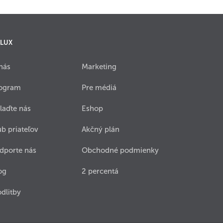
 LUX
nás
Marketing
ogram
Pre médiá
laďte nás
Eshop
ub priateľov
Akčný plán
dporte nás
Obchodné podmienky
og
2 percentá
dlitby