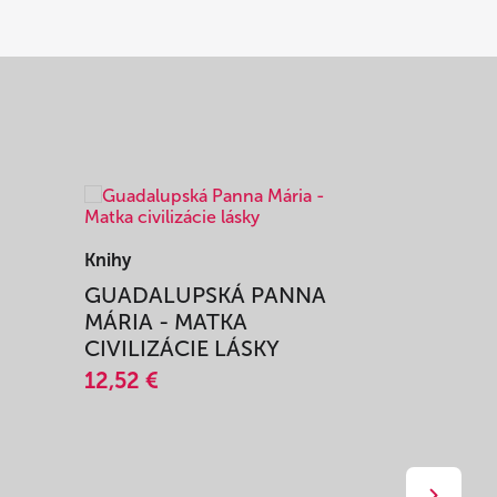
Knihy
Knihy
I
GUADALUPSKÁ PANNA
ZAŽIŤ M
MÁRIA - MATKA
SPRIEVO
CIVILIZÁCIE LÁSKY
12,51 €
12,52 €