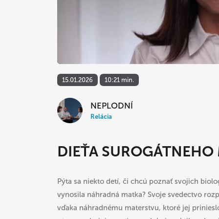
15.01.2026
10:21 min.
NEPLODNÍ
Relácia
DIEŤA SUROGÁTNEHO
Pýta sa niekto detí, či chcú poznať svojich biolo
vynosila náhradná matka? Svoje svedectvo rozprá
vďaka náhradnému materstvu, ktoré jej priniesl