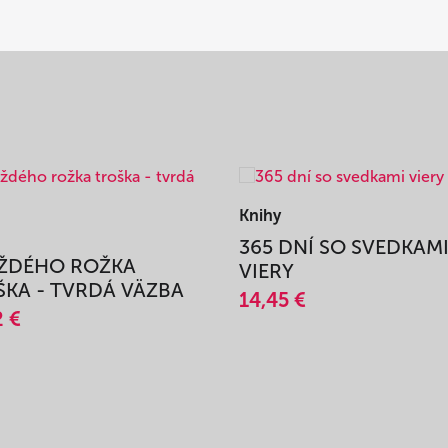
Knihy
365 DNÍ SO SVEDKAM
AŽDÉHO ROŽKA
VIERY
KA - TVRDÁ VÄZBA
14,45 €
2 €