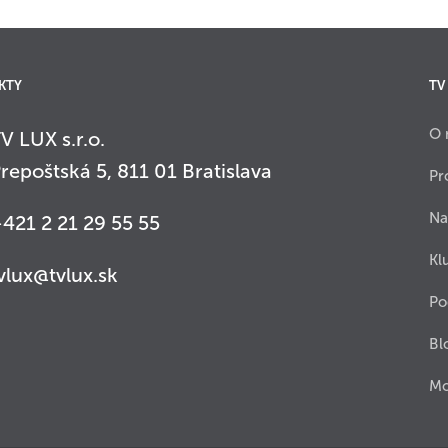
KTY
TV
O 
V LUX s.r.o.
repoštská 5, 811 01 Bratislava
Pr
Na
421 2 21 29 55 55
Kl
vlux@tvlux.sk
Po
Bl
Mo