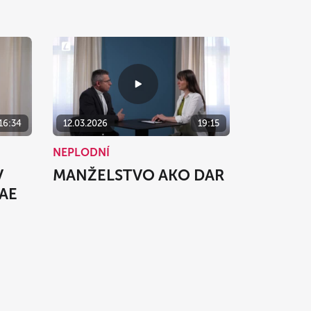
16:34
12.03.2026
19:15
NEPLODNÍ
V
MANŽELSTVO AKO DAR
AE