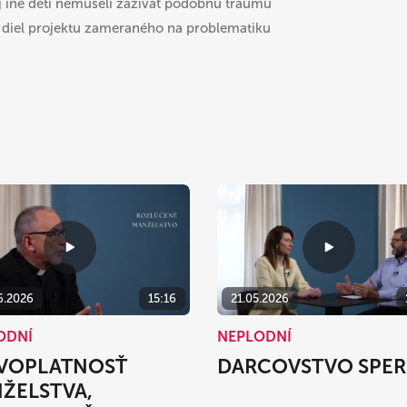
aj iné deti nemuseli zažívať podobnú traumu
ý diel projektu zameraného na problematiku
6.2026
15:16
21.05.2026
ODNÍ
NEPLODNÍ
VOPLATNOSŤ
DARCOVSTVO SPER
ŽELSTVA,