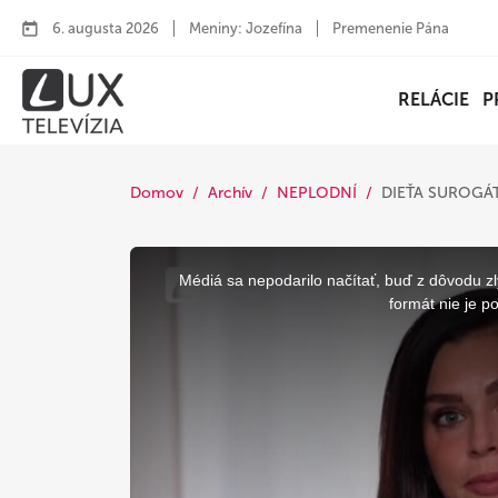
6. augusta 2026
Meniny: Jozefína
Premenenie Pána
RELÁCIE
P
Domov
Archív
NEPLODNÍ
DIEŤA SUROGÁ
This
is
a
Médiá sa nepodarilo načítať, buď z dôvodu zl
modal
window.
formát nie je p