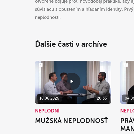
otvorene bojuje proti novodobej praktike, aby 
súvisiacu s opustením a hľadaním identity. Prv
neplodnosti.
Ďalšie časti v archíve
18.06.2026
20:33
04.0
NEPLODNÍ
NEPL
MUŽSKÁ NEPLODNOSŤ
PRÁ
MAN