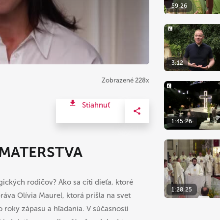
59:26
3:12
Zobrazené 228x
Stiahnuť
1:45:26
 MATERSTVA
gických rodičov? Ako sa cíti dieťa, ktoré
1:28:25
va Olívia Maurel, ktorá prišla na svet
o roky zápasu a hľadania. V súčasnosti