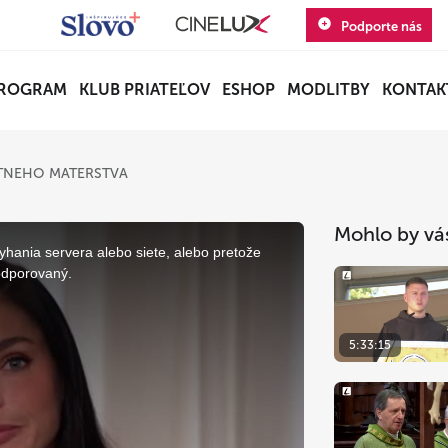
Podporte nás
ROGRAM
KLUB PRIATEĽOV
ESHOP
MODLITBY
KONTAK
TNEHO MATERSTVA
Mohlo by vá
yhania servera alebo siete, alebo pretože
odporovaný.
5:33:15