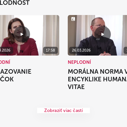
LODNOSŤ
4.2026
17:58
26.03.2026
ODNÍ
NEPLODNÍ
AZOVANIE
MORÁLNA NORMA 
ÍČOK
ENCYKLIKE HUMAN
VITAE
Zobraziť viac častí