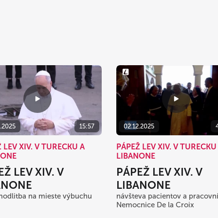
2.2025
15:57
02.12.2025
 LEV XIV. V TURECKU A
PÁPEŽ LEV XIV. V TURECKU
NONE
LIBANONE
Ž LEV XIV. V
PÁPEŽ LEV XIV. V
ANONE
LIBANONE
modlitba na mieste výbuchu
návšteva pacientov a pracovn
Nemocnice De la Croix