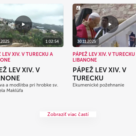
.2025
1:02:54
30.11.2025
 LEV XIV. V TURECKU A
PÁPEŽ LEV XIV. V TURECKU
NONE
LIBANONE
Ž LEV XIV. V
PÁPEŽ LEV XIV. V
ANONE
TURECKU
va a modlitba pri hrobke sv.
Ekumenické požehnanie
la Maklüfa
Zobraziť viac častí