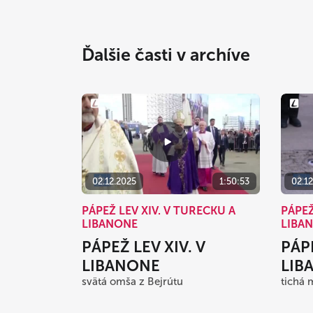
Ďalšie časti v archíve
02.12.2025
1:50:53
02.1
PÁPEŽ LEV XIV. V TURECKU A
PÁPEŽ
LIBANONE
LIBA
PÁPEŽ LEV XIV. V
PÁPE
LIBANONE
LIB
svätá omša z Bejrútu
tichá 