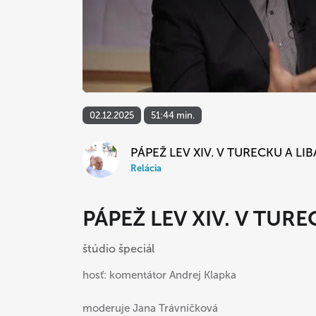
02.12.2025
51:44 min.
PÁPEŽ LEV XIV. V TURECKU A L
Relácia
PÁPEŽ LEV XIV. V TUR
štúdio špeciál
hosť: komentátor Andrej Klapka
moderuje Jana Trávníčková