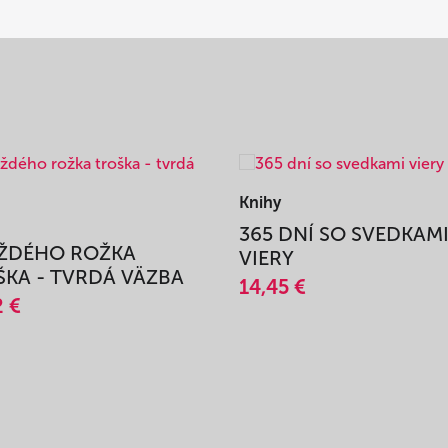
Knihy
365 DNÍ SO SVEDKAM
AŽDÉHO ROŽKA
VIERY
KA - TVRDÁ VÄZBA
14,45 €
2 €