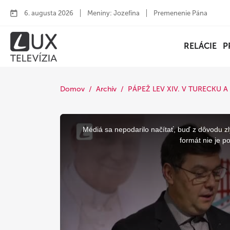
6. augusta 2026
Meniny: Jozefína
Premenenie Pána
RELÁCIE
P
Domov
Archív
PÁPEŽ LEV XIV. V TURECKU 
This
is
a
Médiá sa nepodarilo načítať, buď z dôvodu zl
modal
window.
formát nie je p