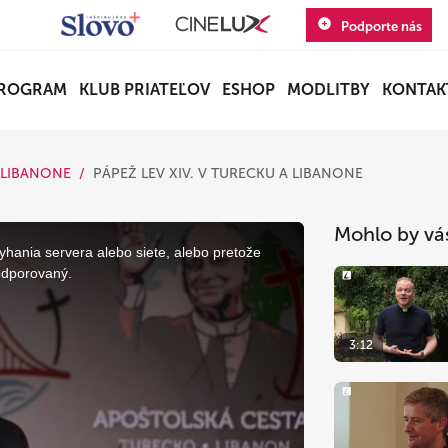
Podporte nás
ROGRAM
KLUB PRIATEĽOV
ESHOP
MODLITBY
KONTAK
A LIBANONE
PÁPEŽ LEV XIV. V TURECKU A LIBANONE
Mohlo by vá
yhania servera alebo siete, alebo pretože
odporovaný.
3:12