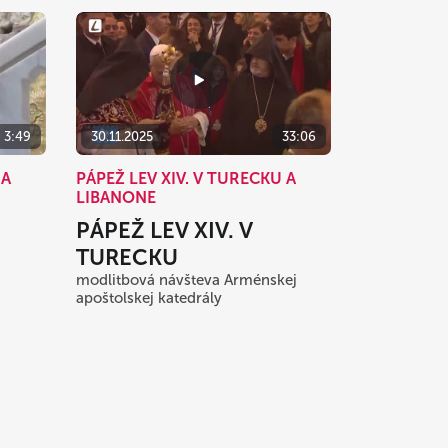
3:49
30.11.2025
33:06
 A
PÁPEŽ LEV XIV. V TURECKU A
LIBANONE
PÁPEŽ LEV XIV. V
TURECKU
modlitbová návšteva Arménskej
apoštolskej katedrály