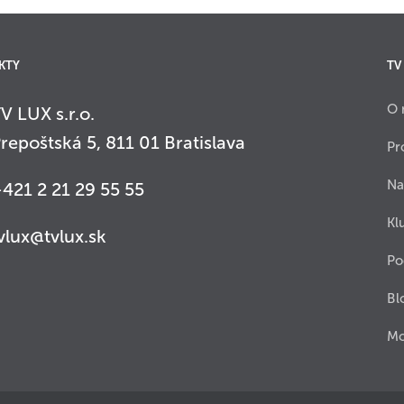
KTY
TV
O 
V LUX s.r.o.
repoštská 5, 811 01 Bratislava
Pr
Na
421 2 21 29 55 55
Kl
vlux@tvlux.sk
Po
Bl
Mo