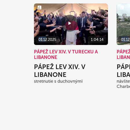
01.12.2025
1:04:14
01.12
PÁPEŽ LEV XIV. V TURECKU A
PÁPEŽ
LIBANONE
LIBA
PÁPEŽ LEV XIV. V
PÁPE
LIBANONE
LIB
stretnutie s duchovnými
návšte
Charbe