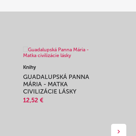
Knihy
Knihy
I
GUADALUPSKÁ PANNA
ZAŽIŤ M
MÁRIA - MATKA
SPRIEVO
CIVILIZÁCIE LÁSKY
12,51 €
12,52 €