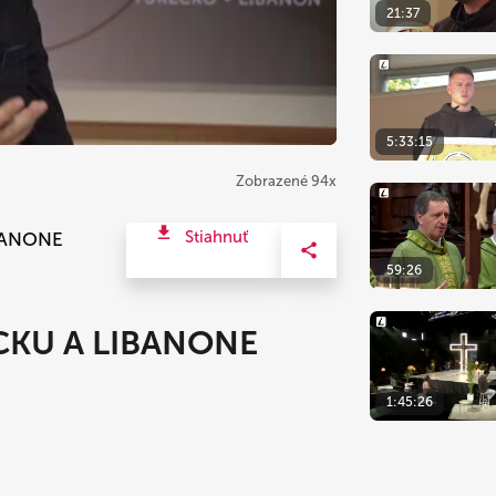
21:37
5:33:15
Zobrazené 94x
Stiahnuť
IBANONE
59:26
ECKU A LIBANONE
1:45:26