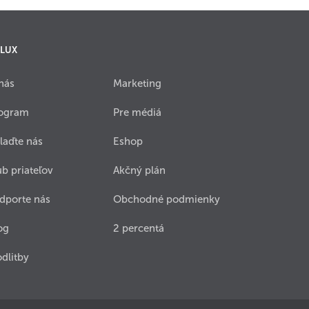
 LUX
nás
Marketing
ogram
Pre médiá
laďte nás
Eshop
ub priateľov
Akčný plán
dporte nás
Obchodné podmienky
og
2 percentá
dlitby