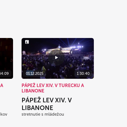
44:09
01.12.2025
1:30:40
 A
PÁPEŽ LEV XIV. V TURECKU A
LIBANONE
PÁPEŽ LEV XIV. V
LIBANONE
íkov
stretnutie s mládežou