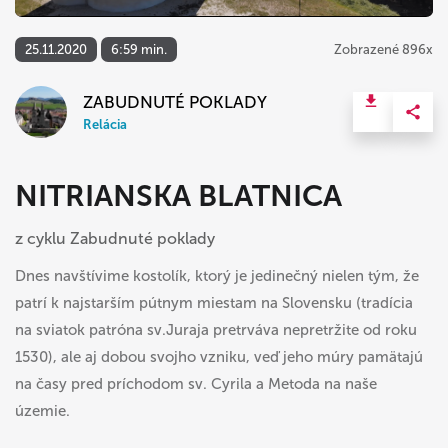
25.11.2020
6:59 min.
Zobrazené 896x
ZABUDNUTÉ POKLADY
Relácia
NITRIANSKA BLATNICA
z cyklu Zabudnuté poklady
Dnes navštívime kostolík, ktorý je jedinečný nielen tým, že
patrí k najstarším pútnym miestam na Slovensku (tradícia
na sviatok patróna sv.Juraja pretrváva nepretržite od roku
1530), ale aj dobou svojho vzniku, veď jeho múry pamätajú
na časy pred príchodom sv. Cyrila a Metoda na naše
územie.