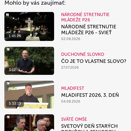
Mohlo by vás zaujímať:
NÁRODNÉ STRETNUTIE
MLÁDEŽE P26
NÁRODNÉ STRETNUTIE
MLÁDEŽE P26 - SVIEŤ
1:45:26
02.08.2026
DUCHOVNÉ SLOVKO
ČO JE TO VLASTNE SLOVO?
27.07.2026
3:12
MLADIFEST
MLADIFEST 2026, 3. DEŇ
04.08.2026
5:33:15
SVÄTÉ OMŠE
SVETOVÝ DEŇ STARÝCH