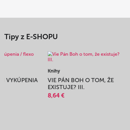
Tipy z E-SHOPU
Knihy
BEH VYKÚPENIA
VIE PÁN BOH O TOM, ŽE
A
EXISTUJE? III.
8,64 €