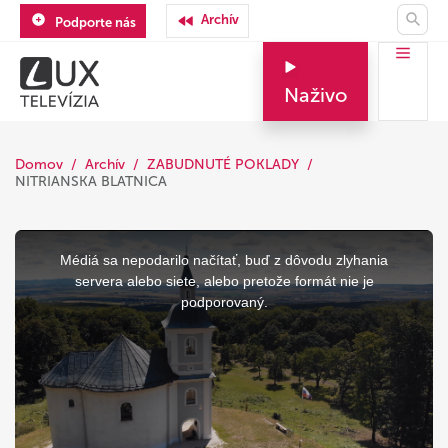
Archív
Podporte nás
Naživo
Domov
Archív
ZABUDNUTÉ POKLADY
NITRIANSKA BLATNICA
This
is
a
Médiá sa nepodarilo načítať, buď z dôvodu zlyhania
modal
window.
servera alebo siete, alebo pretože formát nie je
podporovaný.