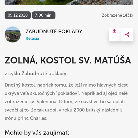
09.12.2020
7:00 min.
Zobrazené 1431x
ZABUDNUTÉ POKLADY
Relácia
ZOLNÁ, KOSTOL SV. MATÚŠA
z cyklu Zabudnuté poklady
Dnešný kostol, napriek tomu, že leží mimo hlavných ciest,
ukrýva veľa skutočných "pokladov". Napríklad aj ojedinelé
zobrazenie sv. Valentína. O tom, že navštíviť ho sa oplatí,
svedčí aj to, že tak urobil v roku 2000 britský následník
trónu princ Charles.
Mohlo by vás zaujímať: