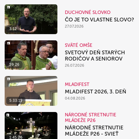
DUCHOVNÉ SLOVKO
ČO JE TO VLASTNE SLOVO?
27.07.2026
3:12
SVÄTÉ OMŠE
SVETOVÝ DEŇ STARÝCH
RODIČOV A SENIOROV
59:26
26.07.2026
MLADIFEST
MLADIFEST 2026, 3. DEŇ
04.08.2026
5:33:15
NÁRODNÉ STRETNUTIE
MLÁDEŽE P26
NÁRODNÉ STRETNUTIE
MLÁDEŽE P26 - SVIEŤ
1:45:26