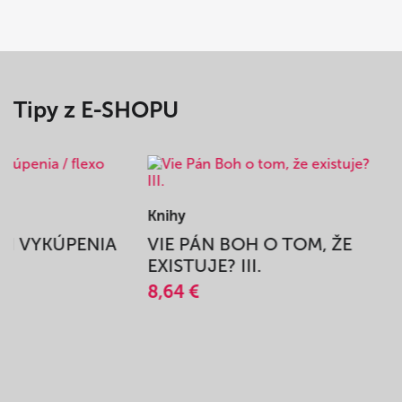
Tipy z E-SHOPU
Knihy
BEH VYKÚPENIA
VIE PÁN BOH O TOM, ŽE
A
EXISTUJE? III.
8,64 €