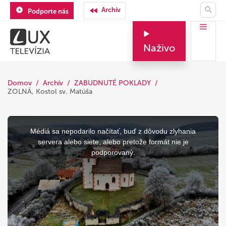
Archív
Podporte nás
Naživo
Domov
Archív
ZABUDNUTÉ POKLADY
ZOLNÁ, Kostol sv. Matúša
This
is
a
Médiá sa nepodarilo načítať, buď z dôvodu zlyhania
modal
window.
servera alebo siete, alebo pretože formát nie je
podporovaný.