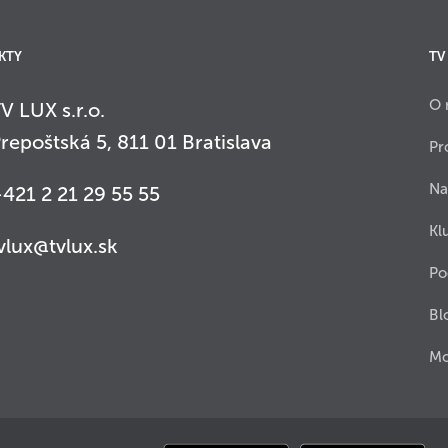
KTY
TV
O 
V LUX s.r.o.
repoštská 5, 811 01 Bratislava
Pr
Na
421 2 21 29 55 55
Kl
vlux@tvlux.sk
Po
Bl
Mo