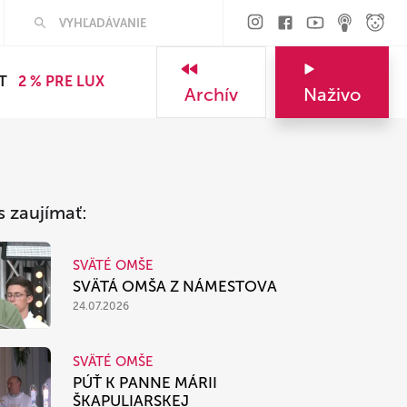
Hľadať
T
2 % PRE LUX
Archív
Naživo
s zaujímať:
SVÄTÉ OMŠE
SVÄTÁ OMŠA Z NÁMESTOVA
24.07.2026
SVÄTÉ OMŠE
PÚŤ K PANNE MÁRII
ŠKAPULIARSKEJ