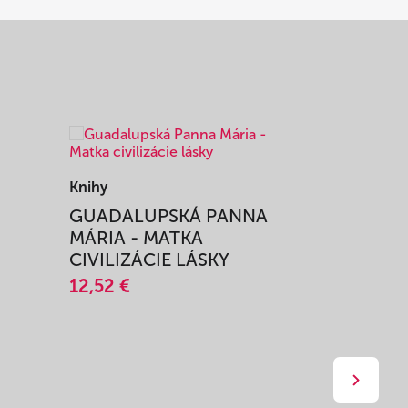
Knihy
Knihy
I
GUADALUPSKÁ PANNA
ZAŽIŤ M
MÁRIA - MATKA
SPRIEVO
CIVILIZÁCIE LÁSKY
12,51 €
12,52 €