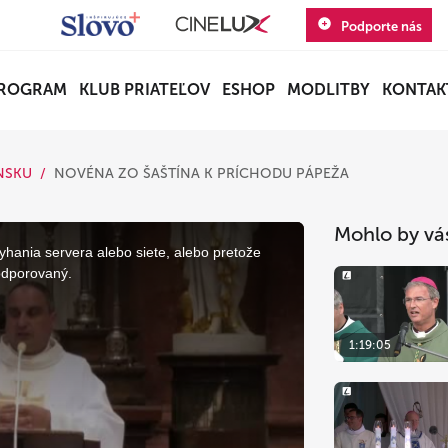
Podporte nás
ROGRAM
KLUB PRIATEĽOV
ESHOP
MODLITBY
KONTAK
NSKU
NOVÉNA ZO ŠAŠTÍNA K PRÍCHODU PÁPEŽA
Mohlo by vá
yhania servera alebo siete, alebo pretože
odporovaný.
1:19:05