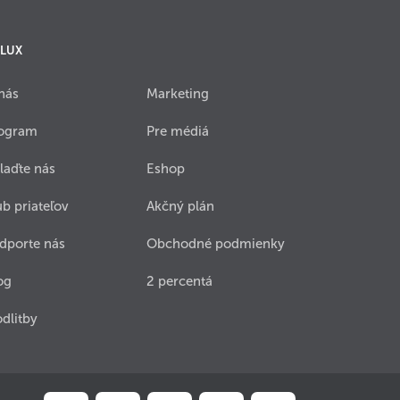
 LUX
nás
Marketing
ogram
Pre médiá
laďte nás
Eshop
ub priateľov
Akčný plán
dporte nás
Obchodné podmienky
og
2 percentá
dlitby