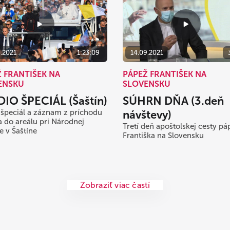
9.2021
1:23:09
14.09.2021
 FRANTIŠEK NA
PÁPEŽ FRANTIŠEK NA
ENSKU
SLOVENSKU
IO ŠPECIÁL (Šaštín)
SÚHRN DŇA (3.deň
 špeciál a záznam z príchodu
návštevy)
 do areálu pri Národnej
Tretí deň apoštolskej cesty p
e v Šaštíne
Františka na Slovensku
Zobraziť viac častí