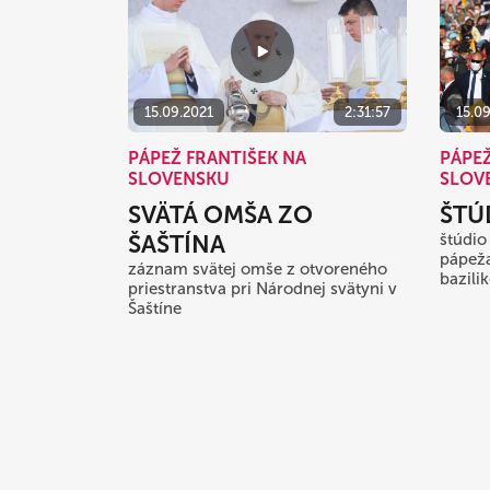
15.09.2021
2:31:57
15.0
PÁPEŽ FRANTIŠEK NA
PÁPEŽ
SLOVENSKU
SLOV
SVÄTÁ OMŠA ZO
ŠTÚD
ŠAŠTÍNA
štúdio
pápeža
záznam svätej omše z otvoreného
bazilik
priestranstva pri Národnej svätyni v
Šaštíne