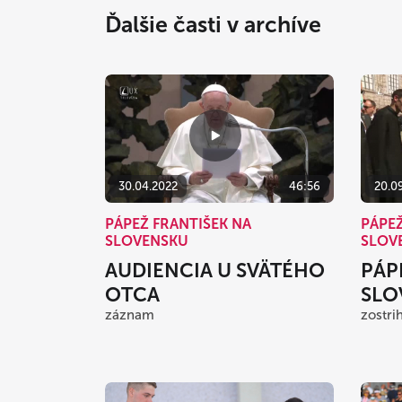
Ďalšie časti v archíve
30.04.2022
46:56
20.0
PÁPEŽ FRANTIŠEK NA
PÁPEŽ
SLOVENSKU
SLOV
AUDIENCIA U SVÄTÉHO
PÁP
OTCA
SLO
záznam
zostri