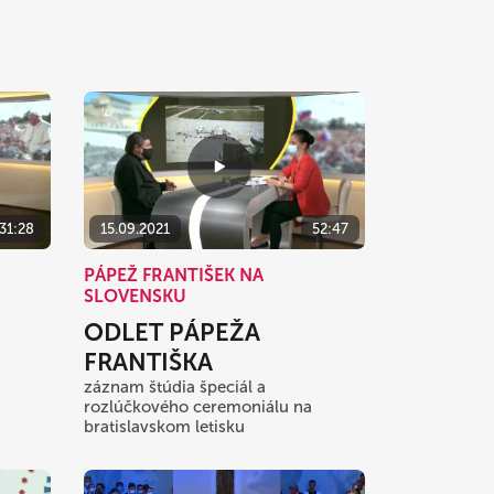
31:28
15.09.2021
52:47
PÁPEŽ FRANTIŠEK NA
SLOVENSKU
ODLET PÁPEŽA
FRANTIŠKA
záznam štúdia špeciál a
rozlúčkového ceremoniálu na
bratislavskom letisku