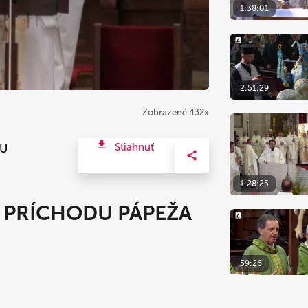
1:38:01
2:51:29
Zobrazené 432x
Stiahnuť
KU
1:28:25
K PRÍCHODU PÁPEŽA
59:26