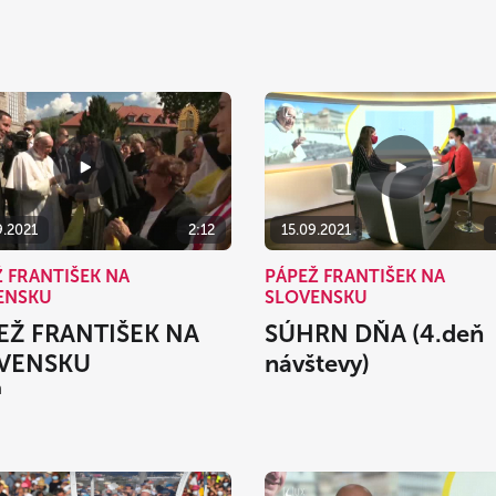
9.2021
2:12
15.09.2021
 FRANTIŠEK NA
PÁPEŽ FRANTIŠEK NA
ENSKU
SLOVENSKU
EŽ FRANTIŠEK NA
SÚHRN DŇA (4.deň
VENSKU
návštevy)
h