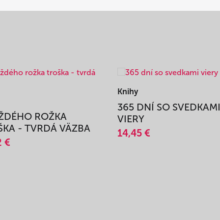
Knihy
365 DNÍ SO SVEDKAM
AŽDÉHO ROŽKA
VIERY
KA - TVRDÁ VÄZBA
14,45 €
2 €