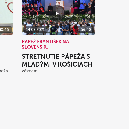
30:46
14.09.2021
1:56:40
PÁPEŽ FRANTIŠEK NA
SLOVENSKU
STRETNUTIE PÁPEŽA S
MLADÝMI V KOŠICIACH
ápeža
záznam