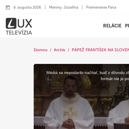
6. augusta 2026
Meniny: Jozefína
Premenenie Pána
RELÁCIE
P
Domov
Archív
PÁPEŽ FRANTIŠEK NA SLOVE
This
is
a
Médiá sa nepodarilo načítať, buď z dôvodu zl
modal
window.
formát nie je p