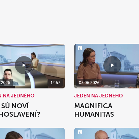
6.2026
12:57
03.06.2026
N NA JEDNÉHO
JEDEN NA JEDNÉHO
 SÚ NOVÍ
MAGNIFICA
HOSLAVENÍ?
HUMANITAS