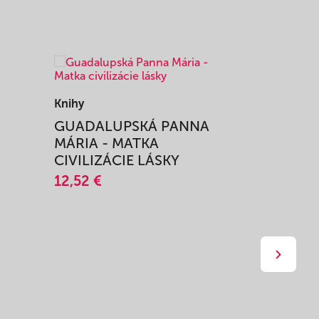
Knihy
Knihy
I
GUADALUPSKÁ PANNA
ZAŽIŤ M
MÁRIA - MATKA
SPRIEVO
CIVILIZÁCIE LÁSKY
12,51 €
12,52 €