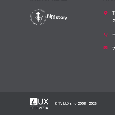
T
P
+
t
© TV LUX s.r.o. 2008 - 2026