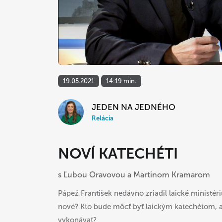
19.05.2021
14:19 min.
JEDEN NA JEDNÉHO
Relácia
NOVÍ KATECHÉTI
s Ľubou Oravovou a Martinom Kramarom
Pápež František nedávno zriadil laické ministé
nové? Kto bude môcť byť laickým katechétom, 
vykonávať?