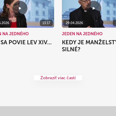
5.2026
13:17
29.04.2026
N NA JEDNÉHO
JEDEN NA JEDNÉHO
SA POVIE LEV XIV...
KEDY JE MANŽELS
SILNÉ?
Zobraziť viac častí