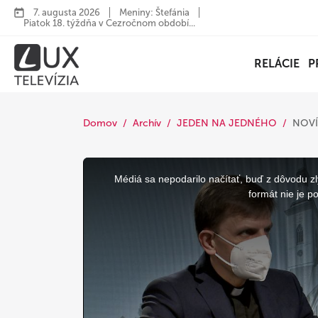
7. augusta 2026
Meniny: Štefánia
Piatok 18. týždňa v Cezročnom období...
RELÁCIE
P
Domov
Archív
JEDEN NA JEDNÉHO
NOVÍ
This
is
a
Médiá sa nepodarilo načítať, buď z dôvodu zl
modal
window.
formát nie je p