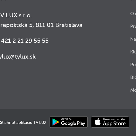
O 
V LUX s.r.o.
repoštská 5, 811 01 Bratislava
Pr
Na
421 2 21 29 55 55
Kl
vlux@tvlux.sk
Po
Bl
Mo
Stiahnuť aplikáciu TV LUX