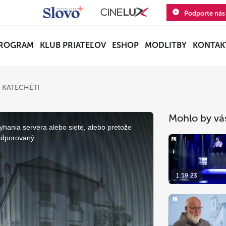
Podporte nás
ROGRAM
KLUB PRIATEĽOV
ESHOP
MODLITBY
KONTAK
 KATECHÉTI
Mohlo by vá
yhania servera alebo siete, alebo pretože
odporovaný.
1:59:23