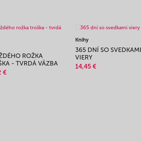
Knihy
365 DNÍ SO SVEDKAM
AŽDÉHO ROŽKA
VIERY
KA - TVRDÁ VÄZBA
14,45 €
2 €