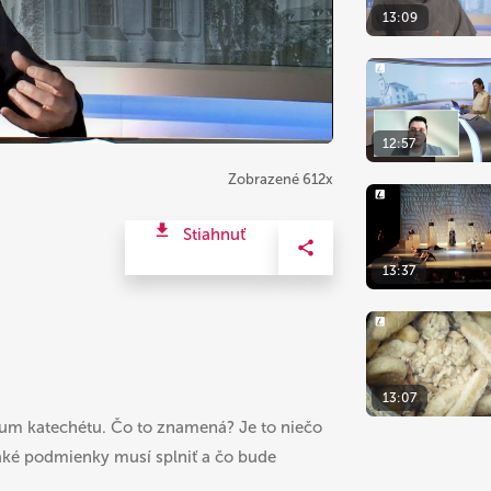
13:09
12:57
Zobrazené 612x
Stiahnuť
13:37
13:07
rium katechétu. Čo to znamená? Je to niečo
aké podmienky musí splniť a čo bude