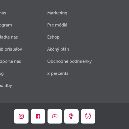
nás
Marketing
ogram
Pre médiá
laďte nás
Eshop
ub priateľov
Akčný plán
dporte nás
Obchodné podmienky
og
2 percentá
dlitby