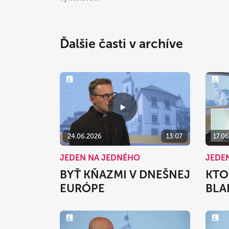
Ďalšie časti v archíve
24.06.2026
13:07
17.0
JEDEN NA JEDNÉHO
JEDE
BYŤ KŇAZMI V DNEŠNEJ
KTO
EURÓPE
BLA