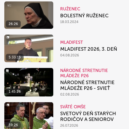
RUŽENEC
BOLESTNÝ RUŽENEC
18.03.2024
26:26
MLADIFEST
MLADIFEST 2026, 3. DEŇ
04.08.2026
5:33:15
NÁRODNÉ STRETNUTIE
MLÁDEŽE P26
NÁRODNÉ STRETNUTIE
MLÁDEŽE P26 - SVIEŤ
1:45:26
02.08.2026
SVÄTÉ OMŠE
SVETOVÝ DEŇ STARÝCH
RODIČOV A SENIOROV
59:26
26.07.2026