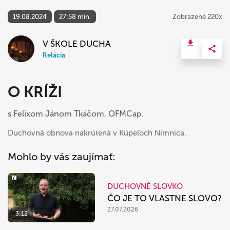
19.08.2024
27:58 min.
Zobrazené 220x
V ŠKOLE DUCHA
Relácia
O KRÍŽI
s Felixom Jánom Tkáčom, OFMCap.
Duchovná obnova nakrútená v Kúpeľoch Nimnica.
Mohlo by vás zaujímať:
DUCHOVNÉ SLOVKO
ČO JE TO VLASTNE SLOVO?
27.07.2026
3:12