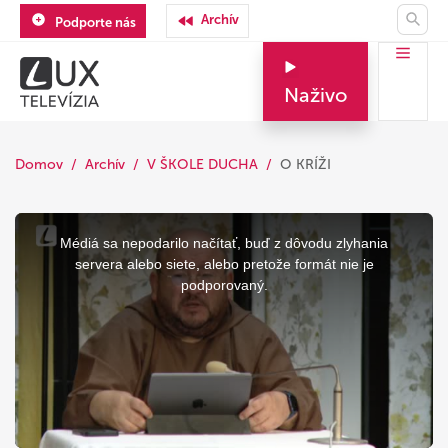
Archív
Podporte nás
Naživo
Domov
Archív
V ŠKOLE DUCHA
O KRÍŽI
This
is
a
Médiá sa nepodarilo načítať, buď z dôvodu zlyhania
modal
window.
servera alebo siete, alebo pretože formát nie je
podporovaný.