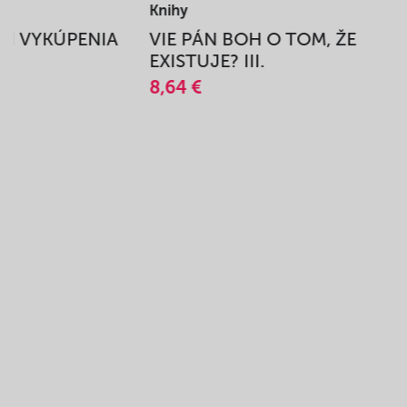
Knihy
BEH VYKÚPENIA
VIE PÁN BOH O TOM, ŽE
A
EXISTUJE? III.
8,64 €