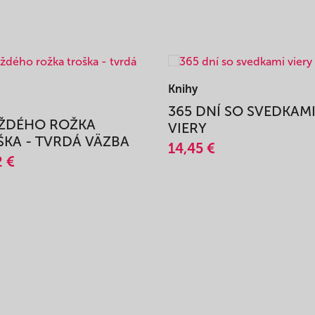
Knihy
365 DNÍ SO SVEDKAM
AŽDÉHO ROŽKA
VIERY
KA - TVRDÁ VÄZBA
14,45 €
2 €