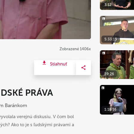
3:12
5:33:15
Zobrazené 1406x
Stiahnuť
59:26
UDSKÉ PRÁVA
om Baránkom
1:18:16
volala verejnú diskusiu. V čom bol
ch? Ako to je s ľudskými právami a