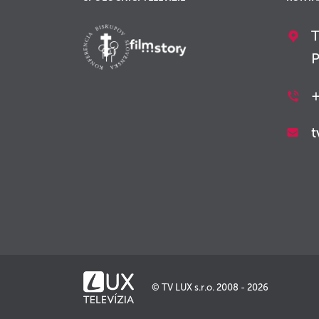
T
P
+
t
© TV LUX s.r.o. 2008 - 2026