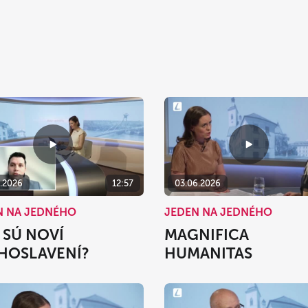
6.2026
12:57
03.06.2026
N NA JEDNÉHO
JEDEN NA JEDNÉHO
 SÚ NOVÍ
MAGNIFICA
HOSLAVENÍ?
HUMANITAS