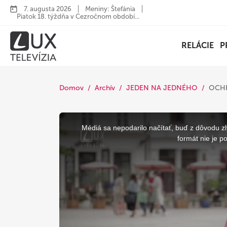
7. augusta 2026
Meniny: Štefánia
Piatok 18. týždňa v Cezročnom období...
RELÁCIE
P
Domov
Archív
JEDEN NA JEDNÉHO
OCHR
This
is
a
Médiá sa nepodarilo načítať, buď z dôvodu zl
modal
window.
formát nie je p