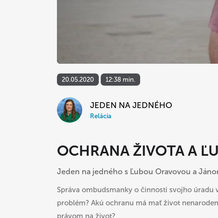
20.05.2020
12:38 min.
JEDEN NA JEDNÉHO
Relácia
OCHRANA ŽIVOTA A Ľ
Jeden na jedného s Ľubou Oravovou a Ján
Správa ombudsmanky o činnosti svojho úradu vy
problém? Akú ochranu má mať život nenarodený
právom na život?