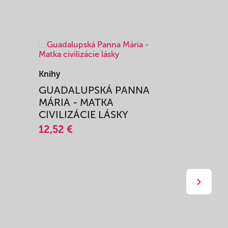
Knihy
Knihy
I
GUADALUPSKÁ PANNA
ZAŽIŤ M
MÁRIA - MATKA
SPRIEVO
CIVILIZÁCIE LÁSKY
12,51 €
12,52 €