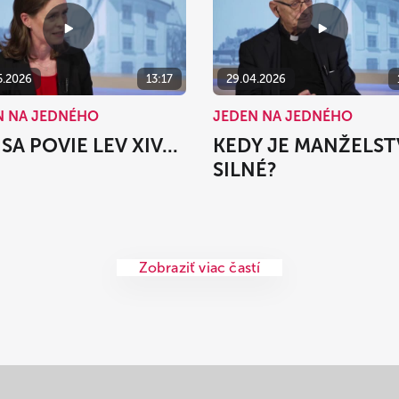
5.2026
13:17
29.04.2026
N NA JEDNÉHO
JEDEN NA JEDNÉHO
SA POVIE LEV XIV...
KEDY JE MANŽELS
SILNÉ?
Zobraziť viac častí