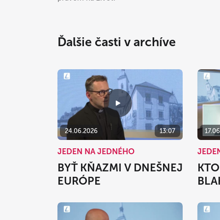
Ďalšie časti v archíve
24.06.2026
13:07
17.0
JEDEN NA JEDNÉHO
JEDE
BYŤ KŇAZMI V DNEŠNEJ
KTO
EURÓPE
BLA