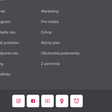
nás
Marketing
ogram
Pre médiá
laďte nás
Eshop
ub priateľov
Akčný plán
dporte nás
Obchodné podmienky
og
2 percentá
dlitby