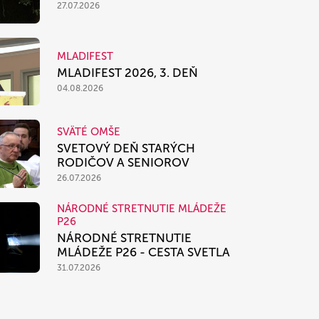
27.07.2026
MLADIFEST
MLADIFEST 2026, 3. DEŇ
04.08.2026
SVÄTÉ OMŠE
SVETOVÝ DEŇ STARÝCH
RODIČOV A SENIOROV
26.07.2026
NÁRODNÉ STRETNUTIE MLÁDEŽE
P26
NÁRODNÉ STRETNUTIE
MLÁDEŽE P26 - CESTA SVETLA
31.07.2026