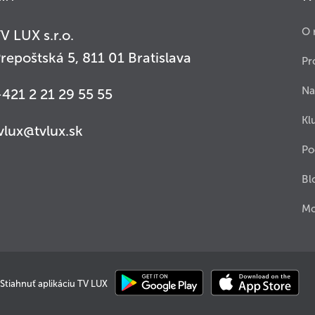
O 
V LUX s.r.o.
repoštská 5, 811 01 Bratislava
Pr
Na
421 2 21 29 55 55
Kl
vlux@tvlux.sk
Po
Bl
Mo
Stiahnuť aplikáciu TV LUX