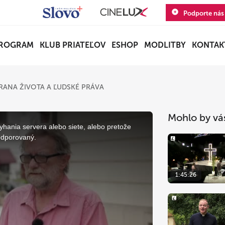
Podporte nás
ROGRAM
KLUB PRIATEĽOV
ESHOP
MODLITBY
KONTAK
ANA ŽIVOTA A ĽUDSKÉ PRÁVA
Mohlo by vá
yhania servera alebo siete, alebo pretože
odporovaný.
1:45:26