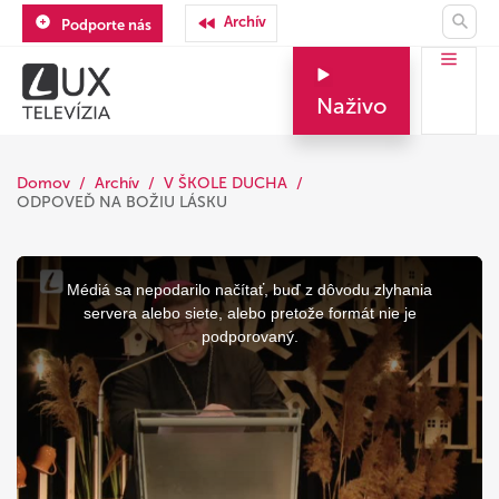
Archív
Podporte nás
Naživo
Domov
Archív
V ŠKOLE DUCHA
ODPOVEĎ NA BOŽIU LÁSKU
This
is
a
Médiá sa nepodarilo načítať, buď z dôvodu zlyhania
modal
window.
servera alebo siete, alebo pretože formát nie je
podporovaný.