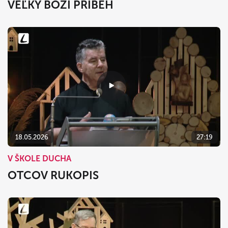
VEĽKÝ BOŽÍ PRÍBEH
18.05.2026
27:19
V ŠKOLE DUCHA
OTCOV RUKOPIS