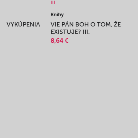
Knihy
BEH VYKÚPENIA
VIE PÁN BOH O TOM, ŽE
A
EXISTUJE? III.
8,64 €