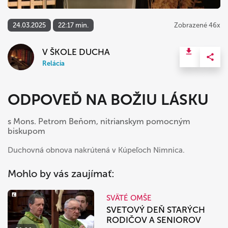
24.03.2025
22:17 min.
Zobrazené 46x
V ŠKOLE DUCHA
Relácia
ODPOVEĎ NA BOŽIU LÁSKU
s Mons. Petrom Beňom, nitrianskym pomocným
biskupom
Duchovná obnova nakrútená v Kúpeľoch Nimnica.
Mohlo by vás zaujímať:
SVÄTÉ OMŠE
SVETOVÝ DEŇ STARÝCH
RODIČOV A SENIOROV