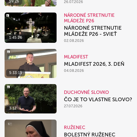
59:26
26.07.2026
NÁRODNÉ STRETNUTIE
MLÁDEŽE P26
NÁRODNÉ STRETNUTIE
MLÁDEŽE P26 - SVIEŤ
1:45:26
02.08.2026
MLADIFEST
MLADIFEST 2026, 3. DEŇ
04.08.2026
5:33:15
DUCHOVNÉ SLOVKO
ČO JE TO VLASTNE SLOVO?
27.07.2026
3:12
RUŽENEC
BOLESTNÝ RUŽENEC