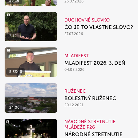
59:26
26.07.2026
DUCHOVNÉ SLOVKO
ČO JE TO VLASTNE SLOVO?
27.07.2026
3:12
MLADIFEST
MLADIFEST 2026, 3. DEŇ
04.08.2026
5:33:15
RUŽENEC
BOLESTNÝ RUŽENEC
20.12.2021
24:00
NÁRODNÉ STRETNUTIE
MLÁDEŽE P26
NÁRODNÉ STRETNUTIE