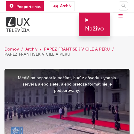
Archív
Podporte nás
Naživo
Domov
Archív
PÁPEŽ FRANTIŠEK V ČILE A PERU
PÁPEŽ FRANTIŠEK V ČILE A PERU
This
is
a
Médiá sa nepodarilo načítať, buď z dôvodu zlyhania
modal
window.
servera alebo siete, alebo pretože formát nie je
podporovaný.