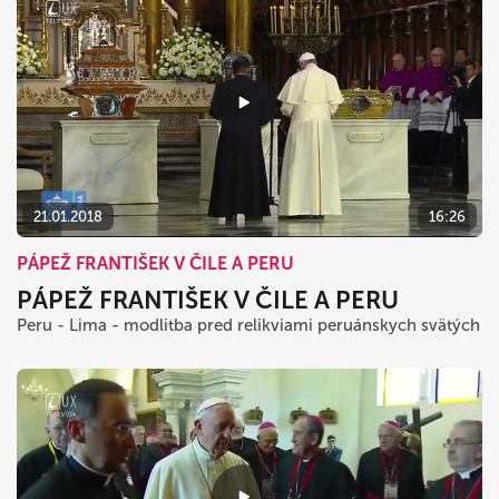
21.01.2018
16:26
PÁPEŽ FRANTIŠEK V ČILE A PERU
PÁPEŽ FRANTIŠEK V ČILE A PERU
Peru - Lima - modlitba pred relikviami peruánskych svätých