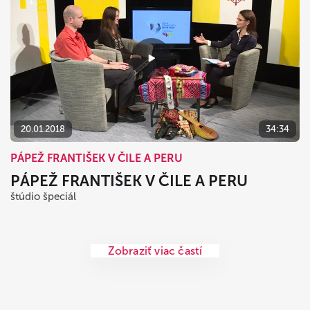
20.01.2018
34:34
PÁPEŽ FRANTIŠEK V ČILE A PERU
PÁPEŽ FRANTIŠEK V ČILE A PERU
štúdio špeciál
Zobraziť viac častí