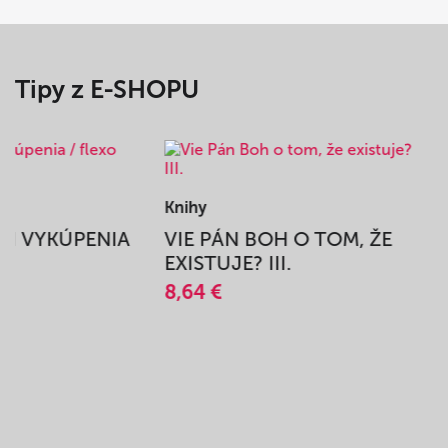
Tipy z E-SHOPU
Knihy
BEH VYKÚPENIA
VIE PÁN BOH O TOM, ŽE
A
EXISTUJE? III.
8,64 €