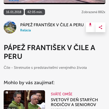
16.01.2018
42:05 min.
Zobrazené 882x
PÁPEŽ FRANTIŠEK V ČILE A PERU
Relácia
PÁPEŽ FRANTIŠEK V ČILE A
PERU
Čile - Stretnutie s predstaviteľmi verejného života
Mohlo by vás zaujímať:
SVÄTÉ OMŠE
SVETOVÝ DEŇ STARÝCH
RODIČOV A SENIOROV