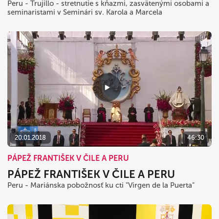
Peru - Trujillo - stretnutie s kňazmi, zasvätenými osobami a
seminaristami v Seminári sv. Karola a Marcela
20.01.2018
46:30
PÁPEŽ FRANTIŠEK V ČILE A PERU
PÁPEŽ FRANTIŠEK V ČILE A PERU
Peru - Mariánska pobožnosť ku cti "Virgen de la Puerta"