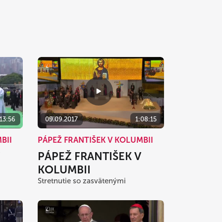
:13:56
09.09.2017
1:08:15
BII
PÁPEŽ FRANTIŠEK V KOLUMBII
PÁPEŽ FRANTIŠEK V
KOLUMBII
Stretnutie so zasvätenými