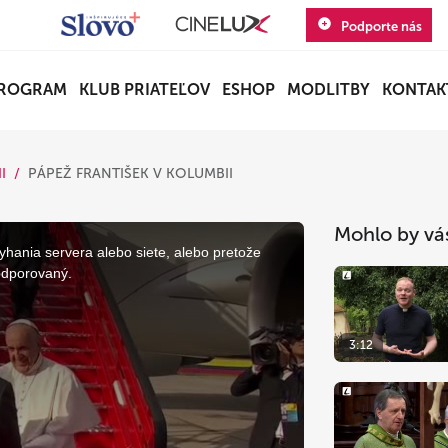
Podporte nás
ROGRAM
KLUB PRIATEĽOV
ESHOP
MODLITBY
KONTAK
I
PÁPEŽ FRANTIŠEK V KOLUMBII
Mohlo by vá
yhania servera alebo siete, alebo pretože
odporovaný.
3:12