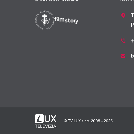
T
P
+
t
© TV LUX s.r.o. 2008 - 2026