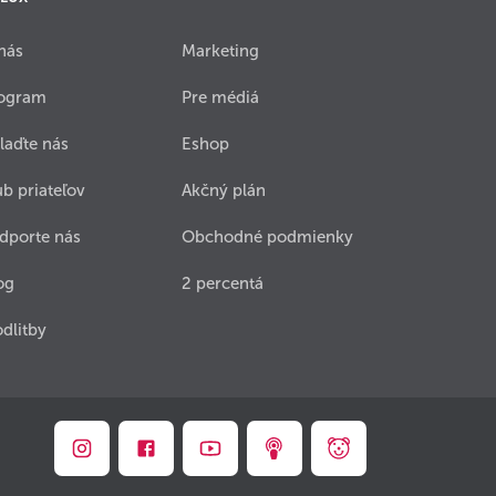
nás
Marketing
ogram
Pre médiá
laďte nás
Eshop
ub priateľov
Akčný plán
dporte nás
Obchodné podmienky
og
2 percentá
dlitby