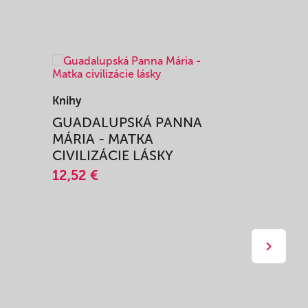
Knihy
Knihy
I
GUADALUPSKÁ PANNA
ZAŽIŤ M
MÁRIA - MATKA
SPRIEVO
CIVILIZÁCIE LÁSKY
12,51 €
12,52 €