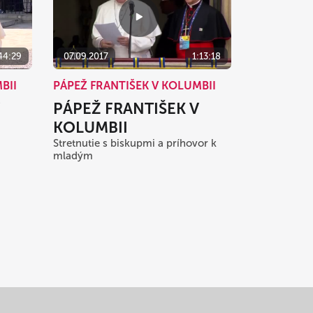
44:29
07.09.2017
1:13:18
BII
PÁPEŽ FRANTIŠEK V KOLUMBII
PÁPEŽ FRANTIŠEK V
KOLUMBII
Stretnutie s biskupmi a príhovor k
mladým