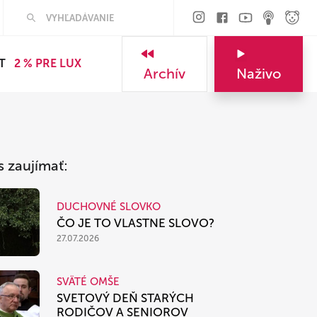
Hľadať
T
2 % PRE LUX
Archív
Naživo
s zaujímať:
DUCHOVNÉ SLOVKO
ČO JE TO VLASTNE SLOVO?
27.07.2026
SVÄTÉ OMŠE
SVETOVÝ DEŇ STARÝCH
RODIČOV A SENIOROV