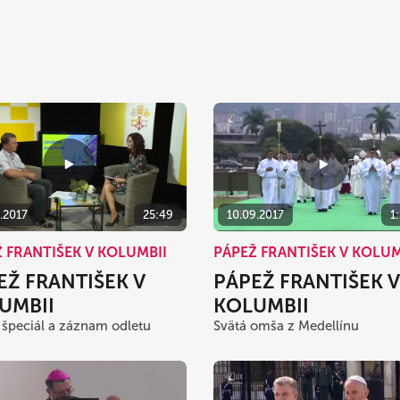
.2017
25:49
10.09.2017
1
 FRANTIŠEK V KOLUMBII
PÁPEŽ FRANTIŠEK V KOLUM
EŽ FRANTIŠEK V
PÁPEŽ FRANTIŠEK V
UMBII
KOLUMBII
 špeciál a záznam odletu
Svätá omša z Medellínu