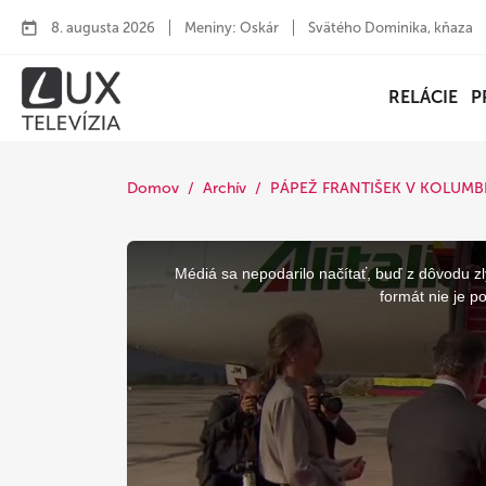
8. augusta 2026
Meniny: Oskár
Svätého Dominika, kňaza
RELÁCIE
P
Domov
Archív
PÁPEŽ FRANTIŠEK V KOLUMBI
This
is
a
Médiá sa nepodarilo načítať, buď z dôvodu zl
modal
window.
formát nie je p