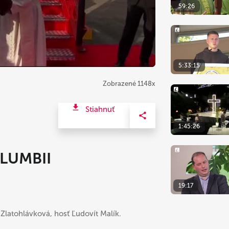
59:26
5:33:15
Zobrazené 1148x
Stiahnuť
1:45:26
OLUMBII
19:17
Zlatohlávková, hosť Ľudovít Malík.