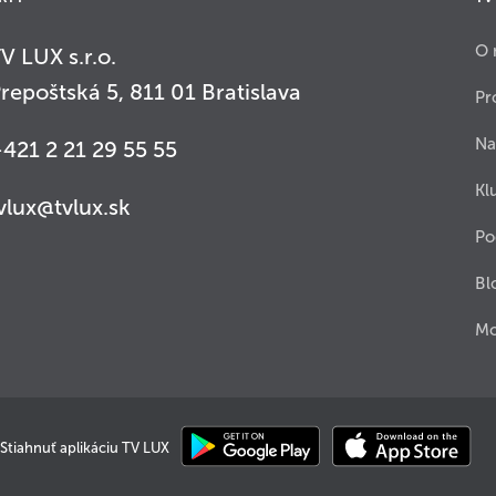
O 
V LUX s.r.o.
repoštská 5, 811 01 Bratislava
Pr
Na
421 2 21 29 55 55
Kl
vlux@tvlux.sk
Po
Bl
Mo
Stiahnuť aplikáciu TV LUX