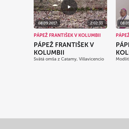
08.09.2017
2:02:33
08.0
PÁPEŽ FRANTIŠEK V KOLUMBII
PÁPEŽ
PÁPEŽ FRANTIŠEK V
PÁP
KOLUMBII
KOL
Svätá omša z Catamy, Villavicencio
Modlit