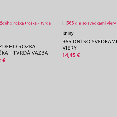
Knihy
365 DNÍ SO SVEDKAM
AŽDÉHO ROŽKA
VIERY
KA - TVRDÁ VÄZBA
14,45 €
2 €