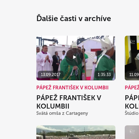
Ďalšie časti v archíve
13.09.2017
1:35:33
11.09
PÁPEŽ FRANTIŠEK V KOLUMBII
PÁPEŽ
PÁPEŽ FRANTIŠEK V
PÁP
KOLUMBII
KOL
Svätá omša z Cartageny
Štúdio