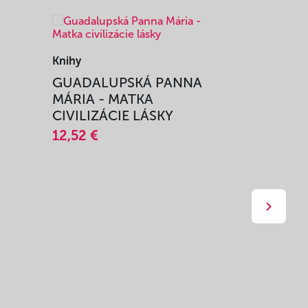
Knihy
Knihy
I
GUADALUPSKÁ PANNA
ZAŽIŤ M
MÁRIA - MATKA
SPRIEVO
CIVILIZÁCIE LÁSKY
12,51 €
12,52 €