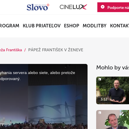
Podporte ná
ROGRAM
KLUB PRIATEĽOV
ESHOP
MODLITBY
KONTAK
 Františka
PÁPEŽ FRANTIŠEK V ŽENEVE
Mohlo by vá
yhania servera alebo siete, alebo pretože
odporovaný.
3:12