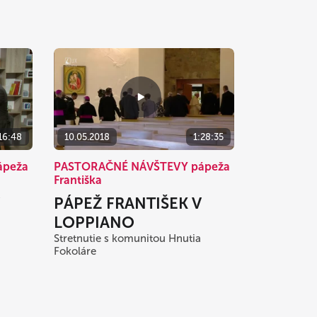
16:48
10.05.2018
1:28:35
ápeža
PASTORAČNÉ NÁVŠTEVY pápeža
Františka
PÁPEŽ FRANTIŠEK V
LOPPIANO
Stretnutie s komunitou Hnutia
Fokoláre