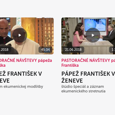
6.2018
45:34
21.06.2018
1:
ORAČNÉ NÁVŠTEVY pápeža
PASTORAČNÉ NÁVŠTEVY p
ška
Františka
EŽ FRANTIŠEK V
PÁPEŽ FRANTIŠEK V
EVE
ŽENEVE
m ekumenickej modlitby
štúdio špeciál a záznam
ekumenického stretnutia