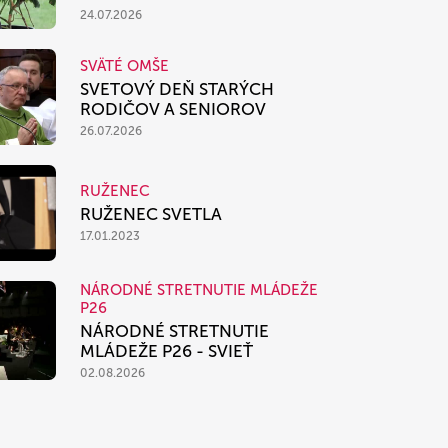
24.07.2026
SVÄTÉ OMŠE
SVETOVÝ DEŇ STARÝCH
RODIČOV A SENIOROV
26.07.2026
RUŽENEC
RUŽENEC SVETLA
17.01.2023
NÁRODNÉ STRETNUTIE MLÁDEŽE
P26
NÁRODNÉ STRETNUTIE
MLÁDEŽE P26 - SVIEŤ
02.08.2026