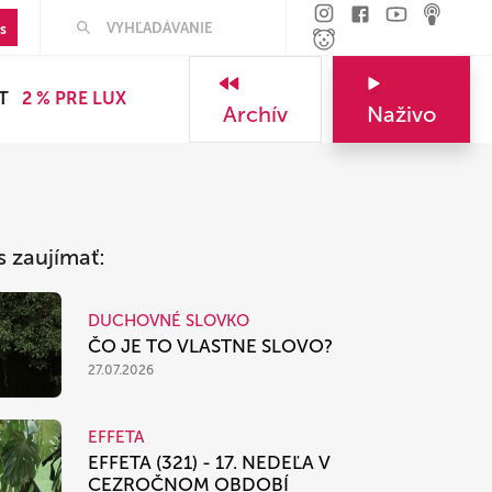
Hľadať
s
T
2 % PRE LUX
Archív
Naživo
s zaujímať:
DUCHOVNÉ SLOVKO
ČO JE TO VLASTNE SLOVO?
27.07.2026
EFFETA
EFFETA (321) - 17. NEDEĽA V
CEZROČNOM OBDOBÍ