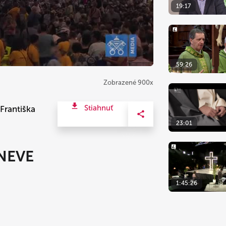
19:17
59:26
Zobrazené 900x
Stiahnuť
rantiška
23:01
ENEVE
1:45:26