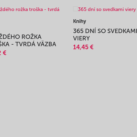
Knihy
365 DNÍ SO SVEDKAM
AŽDÉHO ROŽKA
VIERY
KA - TVRDÁ VÄZBA
14,45 €
2 €