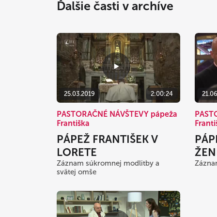
Ďalšie časti v archíve
25.03.2019
2:00:24
21.0
PASTORAČNÉ NÁVŠTEVY pápeža
PAST
Františka
Franti
PÁPEŽ FRANTIŠEK V
PÁP
LORETE
ŽEN
Záznam súkromnej modlitby a
Zázna
svätej omše