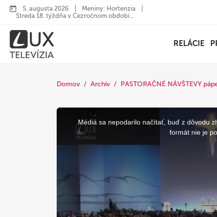
5. augusta 2026
Meniny: Hortenzia
Streda 18. týždňa v Cezročnom období...
RELÁCIE
P
Domov
Archív
PASTORAČNÉ NÁVŠTEVY pápeža
This
is
a
Médiá sa nepodarilo načítať, buď z dôvodu zl
modal
window.
formát nie je p