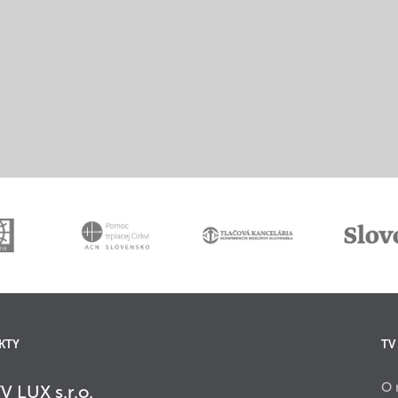
KTY
TV
O 
V LUX s.r.o.