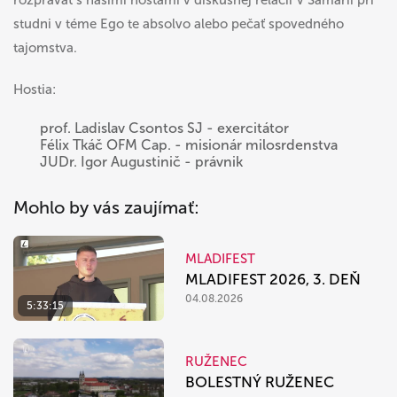
rozprávať s našimi hosťami v diskusnej relácii V Samárii pri
studni v téme Ego te absolvo alebo pečať spovedného
tajomstva.
Hostia:
prof. Ladislav Csontos SJ - exercitátor
Félix Tkáč OFM Cap. - misionár milosrdenstva
JUDr. Igor Augustinič - právnik
Mohlo by vás zaujímať:
MLADIFEST
MLADIFEST 2026, 3. DEŇ
04.08.2026
5:33:15
RUŽENEC
BOLESTNÝ RUŽENEC