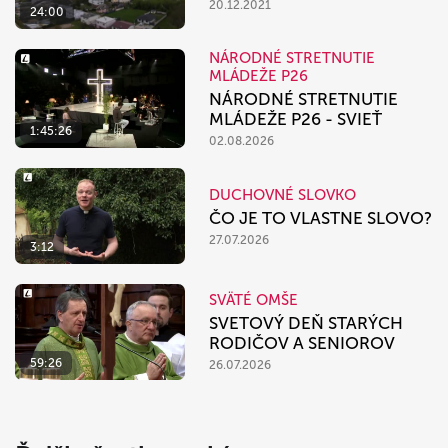
20.12.2021
24:00
NÁRODNÉ STRETNUTIE
MLÁDEŽE P26
NÁRODNÉ STRETNUTIE
MLÁDEŽE P26 - SVIEŤ
1:45:26
02.08.2026
DUCHOVNÉ SLOVKO
ČO JE TO VLASTNE SLOVO?
27.07.2026
3:12
SVÄTÉ OMŠE
SVETOVÝ DEŇ STARÝCH
RODIČOV A SENIOROV
59:26
26.07.2026