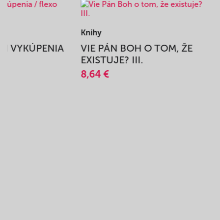
Knihy
BEH VYKÚPENIA
VIE PÁN BOH O TOM, ŽE
A
EXISTUJE? III.
8,64 €