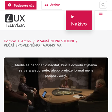
Archív
Podporte nás
Naživo
Domov
Archív
V SAMÁRII PRI STUDNI
PEČAŤ SPOVEDNÉHO TAJOMSTVA
This
is
a
Médiá sa nepodarilo načítať, buď z dôvodu zlyhania
modal
window.
servera alebo siete, alebo pretože formát nie je
podporovaný.