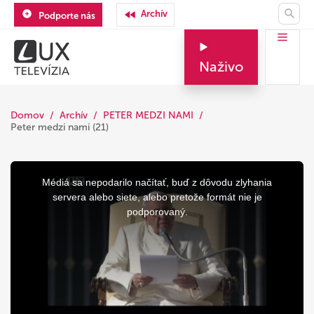
Archív
Podporte nás
Naživo
Domov
Archív
PETER MEDZI NAMI
Peter medzi nami (21)
This
is
a
Médiá sa nepodarilo načítať, buď z dôvodu zlyhania
modal
window.
servera alebo siete, alebo pretože formát nie je
podporovaný.