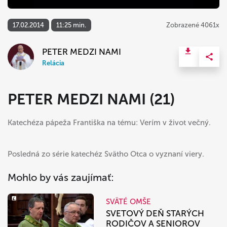
17.02.2014
11:25 min.
Zobrazené 4061x
PETER MEDZI NAMI
Relácia
PETER MEDZI NAMI (21)
Katechéza pápeža Františka na tému: Verím v život večný.
Posledná zo série katechéz Svätho Otca o vyznaní viery.
Mohlo by vás zaujímať:
SVÄTÉ OMŠE
SVETOVÝ DEŇ STARÝCH
RODIČOV A SENIOROV