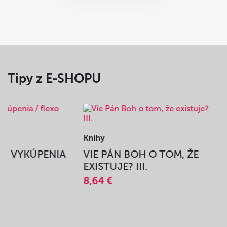
Tipy z E-SHOPU
Knihy
BEH VYKÚPENIA
VIE PÁN BOH O TOM, ŽE
A
EXISTUJE? III.
8,64 €