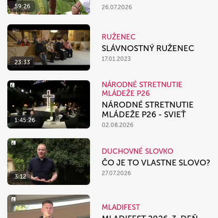
59:26
26.07.2026
RUŽENEC
SLÁVNOSTNÝ RUŽENEC
17.01.2023
23:33
NÁRODNÉ STRETNUTIE
MLÁDEŽE P26
NÁRODNÉ STRETNUTIE
MLÁDEŽE P26 - SVIEŤ
1:45:26
02.08.2026
DUCHOVNÉ SLOVKO
ČO JE TO VLASTNE SLOVO?
27.07.2026
3:12
MLADIFEST