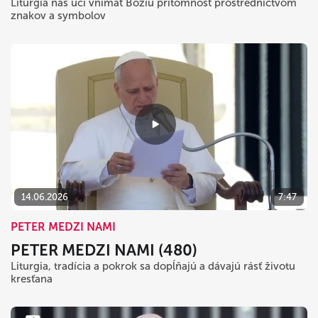
Liturgia nás učí vnímať Božiu prítomnosť prostredníctvom
znakov a symbolov
14.06.2026
7:47
PETER MEDZI NAMI
PETER MEDZI NAMI (480)
Liturgia, tradícia a pokrok sa dopĺňajú a dávajú rásť životu
kresťana