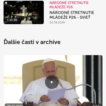
NÁRODNÉ STRETNUTIE
MLÁDEŽE P26
NÁRODNÉ STRETNUTIE
MLÁDEŽE P26 - SVIEŤ
1:45:26
02.08.2026
Ďalšie časti v archíve