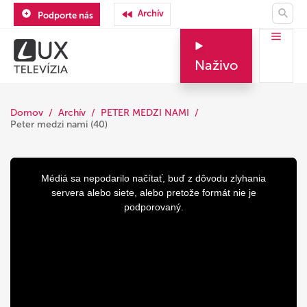
Archív
Podporte nás
Naživo
Domov
Archív
PETER MEDZI NAMI
Peter medzi nami (40)
This
is
a
Médiá sa nepodarilo načítať, buď z dôvodu zlyhania
modal
window.
servera alebo siete, alebo pretože formát nie je
podporovaný.