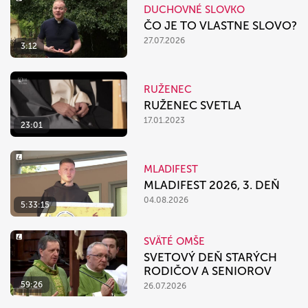
DUCHOVNÉ SLOVKO
ČO JE TO VLASTNE SLOVO?
27.07.2026
3:12
RUŽENEC
RUŽENEC SVETLA
17.01.2023
23:01
MLADIFEST
MLADIFEST 2026, 3. DEŇ
04.08.2026
5:33:15
SVÄTÉ OMŠE
SVETOVÝ DEŇ STARÝCH
RODIČOV A SENIOROV
59:26
26.07.2026