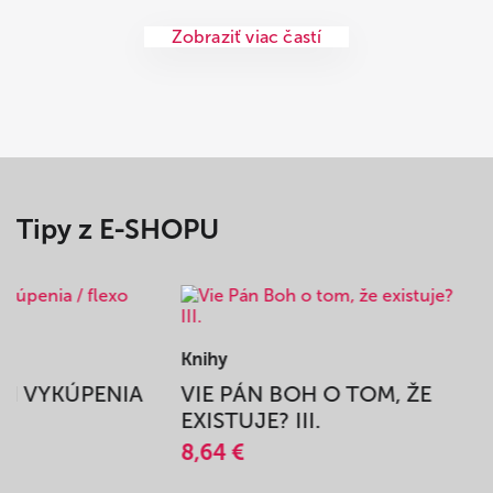
Zobraziť viac častí
Tipy z E-SHOPU
Knihy
BEH VYKÚPENIA
VIE PÁN BOH O TOM, ŽE
A
EXISTUJE? III.
8,64 €