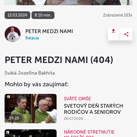
12.03.2024
8:10 min.
Zobrazené 103x
PETER MEDZI NAMI
Relácia
PETER MEDZI NAMI (404)
Svätá Jozefína Bakhita
Mohlo by vás zaujímať:
SVÄTÉ OMŠE
SVETOVÝ DEŇ STARÝCH
RODIČOV A SENIOROV
59:26
26.07.2026
NÁRODNÉ STRETNUTIE