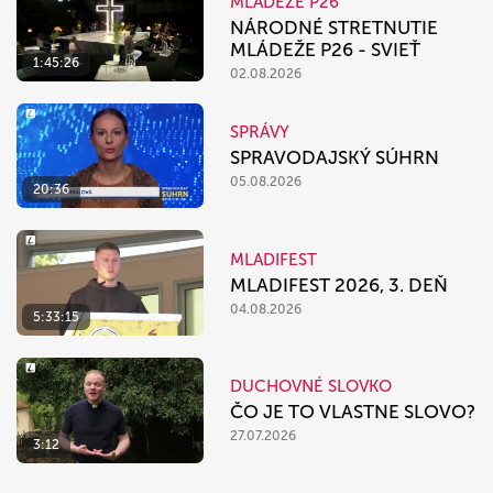
MLÁDEŽE P26
NÁRODNÉ STRETNUTIE
MLÁDEŽE P26 - SVIEŤ
1:45:26
02.08.2026
SPRÁVY
SPRAVODAJSKÝ SÚHRN
05.08.2026
20:36
MLADIFEST
MLADIFEST 2026, 3. DEŇ
04.08.2026
5:33:15
DUCHOVNÉ SLOVKO
ČO JE TO VLASTNE SLOVO?
27.07.2026
3:12