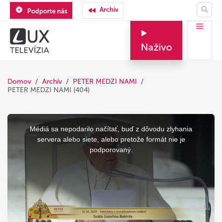
Archív
Podporte nás
Naživo
Domov
Archív
PETER MEDZI NAMI
PETER MEDZI NAMI (404)
This
is
a
Médiá sa nepodarilo načítať, buď z dôvodu zlyhania
modal
window.
servera alebo siete, alebo pretože formát nie je
podporovaný.