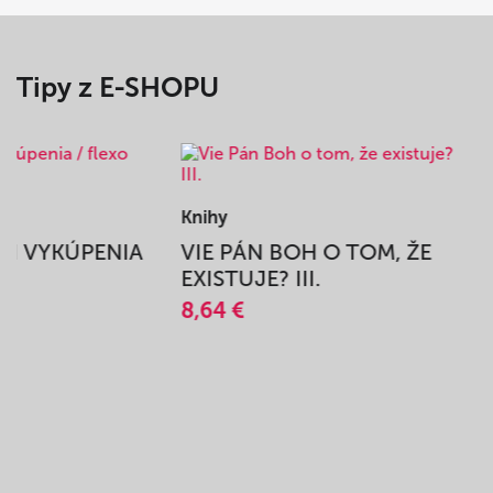
Tipy z E-SHOPU
Knihy
BEH VYKÚPENIA
VIE PÁN BOH O TOM, ŽE
A
EXISTUJE? III.
8,64 €