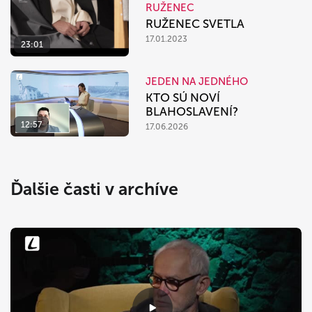
RUŽENEC
RUŽENEC SVETLA
17.01.2023
23:01
JEDEN NA JEDNÉHO
KTO SÚ NOVÍ
BLAHOSLAVENÍ?
12:57
17.06.2026
Ďalšie časti v archíve