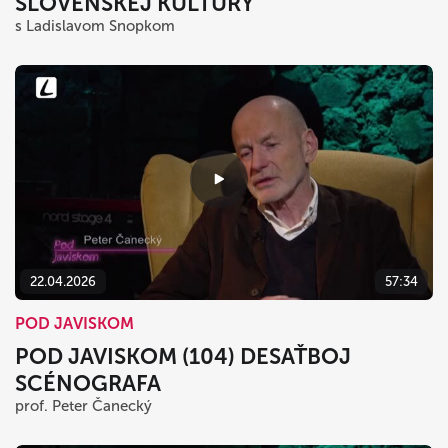
SLOVENSKEJ KULTÚRY
s Ladislavom Snopkom
22.04.2026
57:34
POD JAVISKOM
POD JAVISKOM (104) DESAŤBOJ
SCÉNOGRAFA
prof. Peter Čanecký