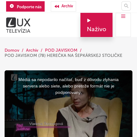
Archív
Podporte nás
Naživo
Domov
Archív
POD JAVISKOM
POD JAVISKOM (78) HEREČKA NA ŠEPKÁRSKEJ STOLIČKE
This
is
a
Médiá sa nepodarilo načítať, buď z dôvodu zlyhania
modal
window.
servera alebo siete, alebo pretože formát nie je
podporovaný.