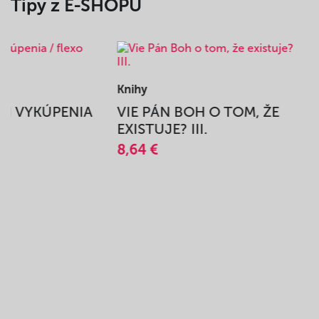
Tipy z E-SHOPU
Knihy
BEH VYKÚPENIA
VIE PÁN BOH O TOM, ŽE
A
EXISTUJE? III.
8,64 €