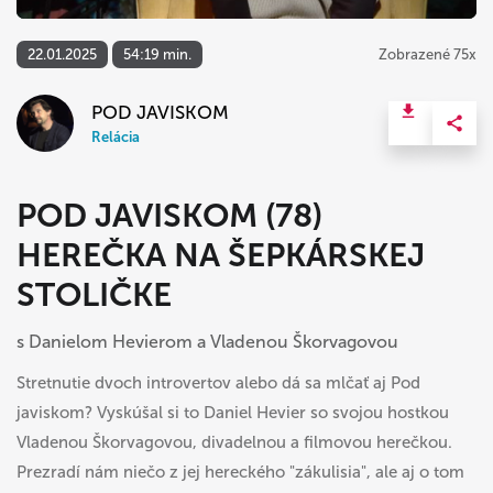
22.01.2025
54:19 min.
Zobrazené 75x
POD JAVISKOM
Relácia
POD JAVISKOM (78)
HEREČKA NA ŠEPKÁRSKEJ
STOLIČKE
s Danielom Hevierom a Vladenou Škorvagovou
Stretnutie dvoch introvertov alebo dá sa mlčať aj Pod
javiskom? Vyskúšal si to Daniel Hevier so svojou hostkou
Vladenou Škorvagovou, divadelnou a filmovou herečkou.
Prezradí nám niečo z jej hereckého "zákulisia", ale aj o tom