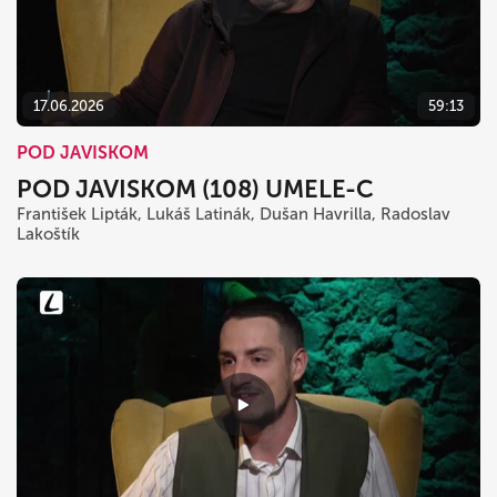
17.06.2026
59:13
POD JAVISKOM
POD JAVISKOM (108) UMELE-C
František Lipták, Lukáš Latinák, Dušan Havrilla, Radoslav
Lakoštík