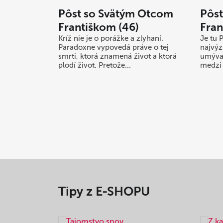
Pôst so Svätým Otcom
Pôs
Františkom (46)
Fran
Kríž nie je o porážke a zlyhaní.
Je tu 
Paradoxne vypovedá práve o tej
najvýz
smrti, ktorá znamená život a ktorá
umýva
plodí život. Pretože...
medzi 
Tipy z E-SHOPU