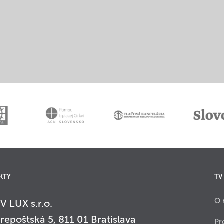
KTY
TV
O 
V LUX s.r.o.
repoštská 5, 811 01 Bratislava
Pr