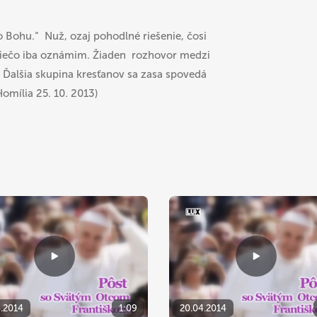
o Bohu.“ Nuž, ozaj pohodlné riešenie, čosi
niečo iba oznámim. Žiaden rozhovor medzi
e. Ďalšia skupina kresťanov sa zasa spovedá
Homília 25. 10. 2013)
4.2014
1:09
20.04.2014