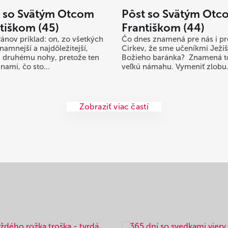
t so Svätým Otcom
Pôst so Svätým Otc
tiškom (45)
Františkom (44)
Pánov príklad: on, zo všetkých
Čo dnes znamená pre nás i pr
namnejší a najdôležitejší,
Cirkev, že sme učeníkmi Ježiš
 druhému nohy, pretože ten
Božieho baránka? Znamená t
nami, čo sto...
veľkú námahu. Vymeniť zlobu.
Zobraziť viac častí