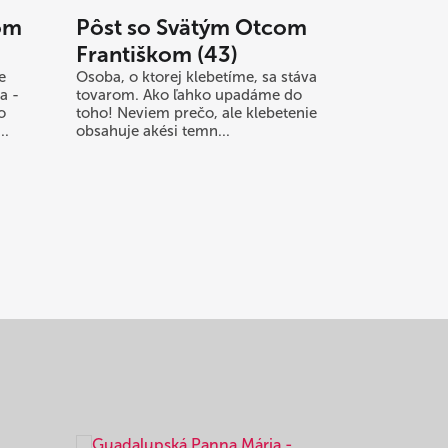
om
Pôst so Svätým Otcom
Františkom (43)
e
Osoba, o ktorej klebetíme, sa stáva
a -
tovarom. Ako ľahko upadáme do
o
toho! Neviem prečo, ale klebetenie
..
obsahuje akési temn...