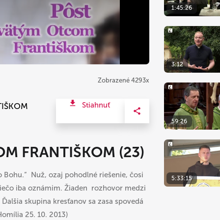
1:45:26
3:12
Zobrazené 4293x
Stiahnuť
TIŠKOM
59:26
M FRANTIŠKOM (23)
o Bohu.“ Nuž, ozaj pohodlné riešenie, čosi
5:33:15
niečo iba oznámim. Žiaden rozhovor medzi
e. Ďalšia skupina kresťanov sa zasa spovedá
Homília 25. 10. 2013)