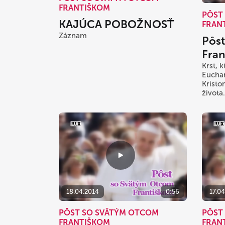
FRANTIŠKOM
PÔST
KAJÚCA POBOŽNOSŤ
FRAN
Záznam
Pôs
Fran
Krst, 
Euchar
Kristo
života.
18.04.2014
0:56
17.0
PÔST SO SVÄTÝM OTCOM
PÔST
FRANTIŠKOM
FRAN