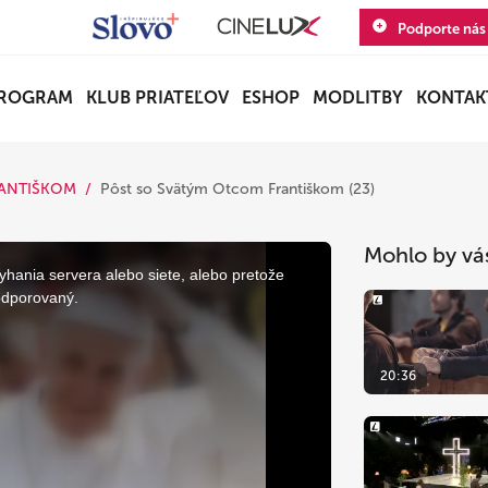
Podporte nás
ROGRAM
KLUB PRIATEĽOV
ESHOP
MODLITBY
KONTAK
RANTIŠKOM
Pôst so Svätým Otcom Františkom (23)
Mohlo by vá
yhania servera alebo siete, alebo pretože
odporovaný.
20:36