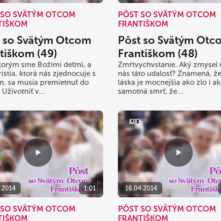
 SO SVÄTÝM OTCOM
PÔST SO SVÄTÝM OTCOM
TIŠKOM
FRANTIŠKOM
t so Svätým Otcom
Pôst so Svätým Otc
tiškom (49)
Františkom (48)
ktorým sme Božími deťmi, a
Zmŕtvychvstanie. Aký zmysel
istia, ktorá nás zjednocuje s
nás táto udalosť? Znamená, ž
m, sa musia premietnuť do
láska je mocnejšia ako zlo i a
 Uživotniť v...
samotná smrť; že...
4.2014
1:01
16.04.2014
 SO SVÄTÝM OTCOM
PÔST SO SVÄTÝM OTCOM
TIŠKOM
FRANTIŠKOM