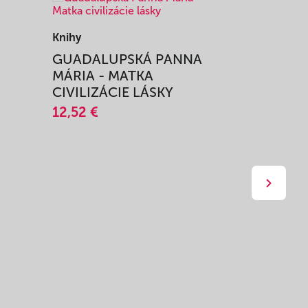
Knihy
Knihy
I
GUADALUPSKÁ PANNA
ZAŽIŤ M
MÁRIA - MATKA
SPRIEVO
CIVILIZÁCIE LÁSKY
12,51 €
12,52 €