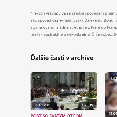
Niektorí vravia: „ Ja sa predsa spovedám priam
ako spoveď cez e-mail, však? Ďalekému Bohu 
štyrmi očami, žiadne stretnutie z tváre do tvár
len tak abstraktne a nekonkrétne. Čiže vôbec. (
Ďalšie časti v archíve
29.03.2019
1:40:19
21.0
PÔST SO SVÄTÝM OTCOM