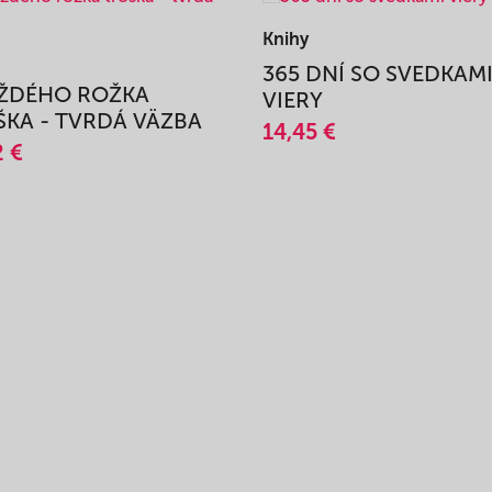
Knihy
365 DNÍ SO SVEDKAM
AŽDÉHO ROŽKA
VIERY
KA - TVRDÁ VÄZBA
14,45 €
2 €