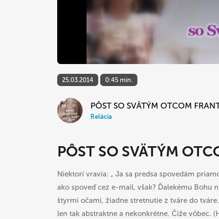
25.03.2014
0:45 min.
PÔST SO SVÄTÝM OTCOM FRAN
Relácia
PÔST SO SVÄTÝM OTCO
Niektorí vravia: „ Ja sa predsa spovedám priam
ako spoveď cez e-mail, však? Ďalekému Bohu 
štyrmi očami, žiadne stretnutie z tváre do tvár
len tak abstraktne a nekonkrétne. Čiže vôbec. (