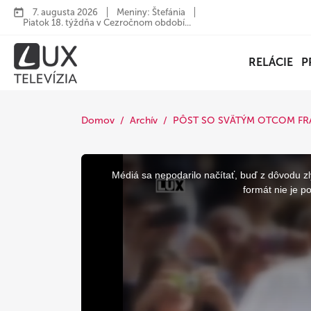
7. augusta 2026
Meniny: Štefánia
Piatok 18. týždňa v Cezročnom období...
RELÁCIE
P
Domov
Archív
PÔST SO SVÄTÝM OTCOM F
This
is
a
Médiá sa nepodarilo načítať, buď z dôvodu zl
modal
window.
formát nie je p