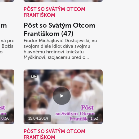
PÔST SO SVÄTÝM OTCOM
FRANTIŠKOM
om
Pôst so Svätým Otcom
Františkom (47)
 má pre
Fiodor Michajlovič Dostojevskij vo
e Božia
svojom diele Idiot dáva svojmu
ko
hlavnému hrdinovi kniežaťu
Myškinovi, stojacemu pred o...
0:56
15.04.2014
1:32
PÔST SO SVÄTÝM OTCOM
FRANTIŠKOM