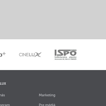
 LUX
nás
Marketing
ogram
Pre médiá