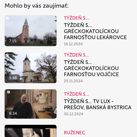
Mohlo by vás zaujímať:
TÝŽDEŇ S...
TÝŽDEŇ S...
GRÉCKOKATOLÍCKOU
FARNOSŤOU LEKÁROVCE
7:15
16.12.2024
TÝŽDEŇ S...
TÝŽDEŇ S...
GRÉCKOKATOLÍCKOU
FARNOSŤOU VOJČICE
5:48
25.11.2024
TÝŽDEŇ S...
TÝŽDEŇ S... TV LUX -
PREŠOV, BANSKÁ BYSTRICA
6:34
30.12.2024
RUŽENEC