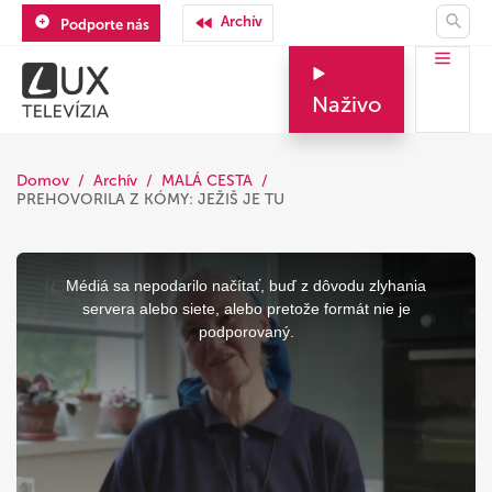
Archív
Podporte nás
Naživo
Domov
Archív
MALÁ CESTA
PREHOVORILA Z KÓMY: JEŽIŠ JE TU
This
is
a
Médiá sa nepodarilo načítať, buď z dôvodu zlyhania
modal
window.
servera alebo siete, alebo pretože formát nie je
podporovaný.