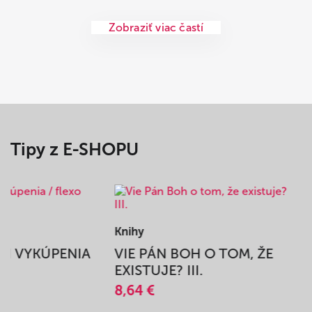
Zobraziť viac častí
Tipy z E-SHOPU
Knihy
BEH VYKÚPENIA
VIE PÁN BOH O TOM, ŽE
A
EXISTUJE? III.
8,64 €