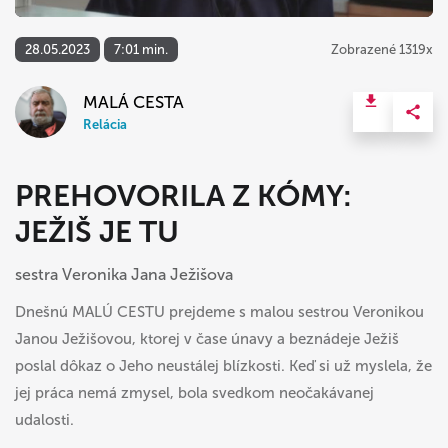
28.05.2023
7:01 min.
Zobrazené 1319x
MALÁ CESTA
Relácia
PREHOVORILA Z KÓMY:
JEŽIŠ JE TU
sestra Veronika Jana Ježišova
Dnešnú MALÚ CESTU prejdeme s malou sestrou Veronikou
Janou Ježišovou, ktorej v čase únavy a beznádeje Ježiš
poslal dôkaz o Jeho neustálej blízkosti. Keď si už myslela, že
jej práca nemá zmysel, bola svedkom neočakávanej
udalosti.