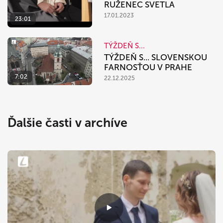
RUŽENEC SVETLA
17.01.2023
23:01
TÝŽDEŇ S...
TÝŽDEŇ S... SLOVENSKOU
FARNOSŤOU V PRAHE
7:02
22.12.2025
Ďalšie časti v archíve