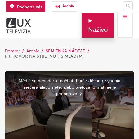
Archív
Podporte nás
Naživo
Domov
Archív
SEMIENKA NÁDEJE
PRÍHOVOR NA STRETNUTÍ S MLADÝMI
This
is
a
Médiá sa nepodarilo načítať, buď z dôvodu zlyhania
modal
window.
servera alebo siete, alebo pretože formát nie je
podporovaný.