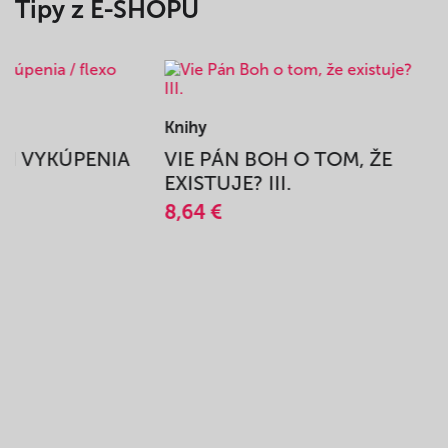
Tipy z E-SHOPU
Knihy
BEH VYKÚPENIA
VIE PÁN BOH O TOM, ŽE
A
EXISTUJE? III.
8,64 €