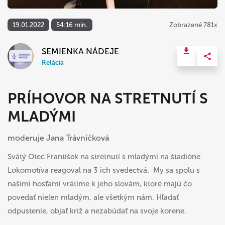
19.01.2022
54:16 min.
Zobrazené 781x
SEMIENKA NÁDEJE
Relácia
PRÍHOVOR NA STRETNUTÍ S
MLADÝMI
moderuje Jana Trávníčková
Svätý Otec František na stretnutí s mladými na štadióne
Lokomotíva reagoval na 3 ich svedectvá. My sa spolu s
našimi hosťami vrátime k jeho slovám, ktoré majú čo
povedať nielen mladým, ale všetkým nám. Hľadať
odpustenie, objať kríž a nezabúdať na svoje korene.