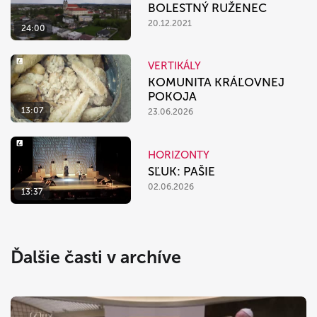
BOLESTNÝ RUŽENEC
20.12.2021
24:00
VERTIKÁLY
KOMUNITA KRÁĽOVNEJ
POKOJA
13:07
23.06.2026
HORIZONTY
SĽUK: PAŠIE
02.06.2026
13:37
Ďalšie časti v archíve