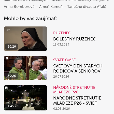
Anna Bomborová + Ameň Kameň + Tanečné divadlo ATak)
Mohlo by vás zaujímať:
RUŽENEC
BOLESTNÝ RUŽENEC
18.03.2024
26:26
SVÄTÉ OMŠE
SVETOVÝ DEŇ STARÝCH
RODIČOV A SENIOROV
59:26
26.07.2026
NÁRODNÉ STRETNUTIE
MLÁDEŽE P26
NÁRODNÉ STRETNUTIE
MLÁDEŽE P26 - SVIEŤ
1:45:26
02.08.2026