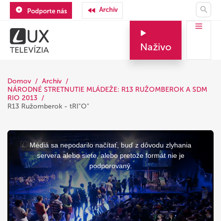
Archív
Podporte nás
Naživo
Domov
Archív
NÁRODNÉ STRETNUTIE MLÁDEŽE: R13 RUŽOMBEROK A SDM
RIO 2013
R13 Ružomberok - tRI"O"
This
is
a
Médiá sa nepodarilo načítať, buď z dôvodu zlyhania
modal
window.
servera alebo siete, alebo pretože formát nie je
podporovaný.