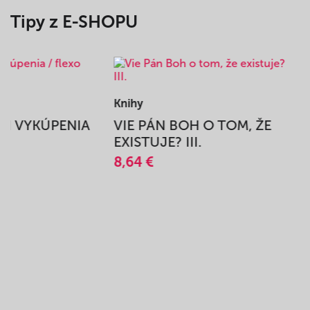
Tipy z E-SHOPU
Knihy
BEH VYKÚPENIA
VIE PÁN BOH O TOM, ŽE
A
EXISTUJE? III.
8,64 €