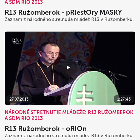
A SDM RIO 2013
R13 Ružomberok - pRIestOry MASKY
Záznam z národného stretnutia mládež R13 v Ružomberku.
27.07.2013
1:27:43
NÁRODNÉ STRETNUTIE MLÁDEŽE: R13 RUŽOMBEROK
A SDM RIO 2013
R13 Ružomberok - oRIOn
Záznam z národného stretnutia mládež R13 v Ružomberku.