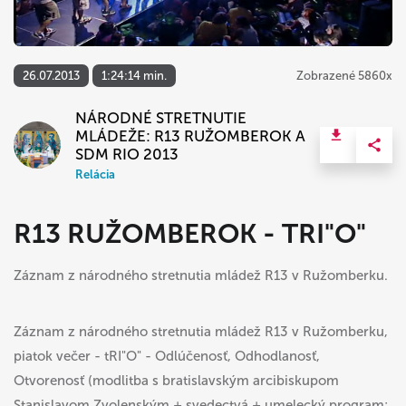
26.07.2013
1:24:14 min.
Zobrazené 5860x
NÁRODNÉ STRETNUTIE
MLÁDEŽE: R13 RUŽOMBEROK A
SDM RIO 2013
Relácia
R13 RUŽOMBEROK - TRI"O"
Záznam z národného stretnutia mládež R13 v Ružomberku.
Záznam z národného stretnutia mládež R13 v Ružomberku,
piatok večer - tRI"O" - Odlúčenosť, Odhodlanosť,
Otvorenosť (modlitba s bratislavským arcibiskupom
Stanislavom Zvolenským + svedectvá + umelecký program: