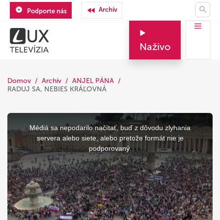
Archív
Podporte nás
Naživo
Domov
Archív
ANJEL PÁNA
RADUJ SA, NEBIES KRÁĽOVNÁ
This
is
a
Médiá sa nepodarilo načítať, buď z dôvodu zlyhania
modal
window.
servera alebo siete, alebo pretože formát nie je
podporovaný.