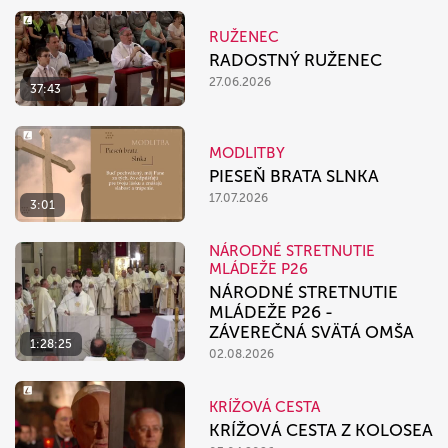
RUŽENEC
RADOSTNÝ RUŽENEC
27.06.2026
37:43
MODLITBY
PIESEŇ BRATA SLNKA
17.07.2026
3:01
NÁRODNÉ STRETNUTIE
MLÁDEŽE P26
NÁRODNÉ STRETNUTIE
MLÁDEŽE P26 -
ZÁVEREČNÁ SVÄTÁ OMŠA
1:28:25
02.08.2026
KRÍŽOVÁ CESTA
KRÍŽOVÁ CESTA Z KOLOSEA