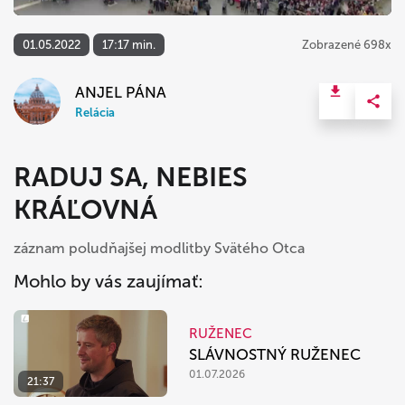
01.05.2022
17:17 min.
Zobrazené 698x
ANJEL PÁNA
Relácia
RADUJ SA, NEBIES
KRÁĽOVNÁ
záznam poludňajšej modlitby Svätého Otca
Mohlo by vás zaujímať:
RUŽENEC
SLÁVNOSTNÝ RUŽENEC
01.07.2026
21:37