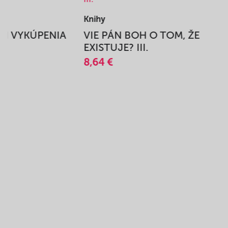
Knihy
BEH VYKÚPENIA
VIE PÁN BOH O TOM, ŽE
A
EXISTUJE? III.
8,64 €