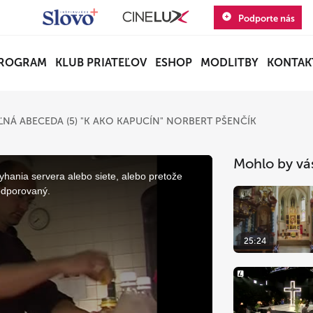
Podporte nás
ROGRAM
KLUB PRIATEĽOV
ESHOP
MODLITBY
KONTAK
NÁ ABECEDA (5) "K AKO KAPUCÍN" NORBERT PŠENČÍK
Mohlo by vá
yhania servera alebo siete, alebo pretože
odporovaný.
25:24