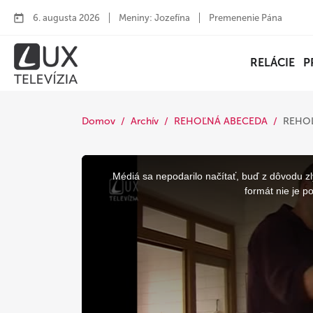
6. augusta 2026
Meniny: Jozefína
Premenenie Pána
RELÁCIE
P
Domov
Archív
REHOĽNÁ ABECEDA
REHOĽ
This
is
a
Médiá sa nepodarilo načítať, buď z dôvodu zl
modal
window.
formát nie je p