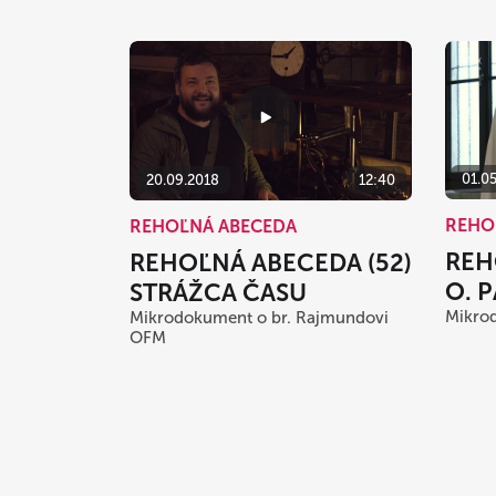
01.0
20.09.2018
12:40
REHO
REHOĽNÁ ABECEDA
REH
REHOĽNÁ ABECEDA (52)
O. 
STRÁŽCA ČASU
Mikro
Mikrodokument o br. Rajmundovi
OFM