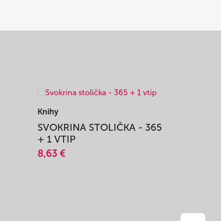
Knihy
Knihy
SVOKRINA STOLIČKA - 365
STARÝ ZÁ
+ 1 VTIP
OKIENKA
8,63 €
8,63 €