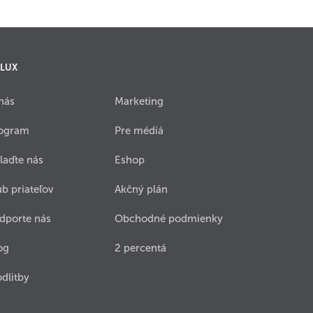
 LUX
nás
Marketing
ogram
Pre médiá
laďte nás
Eshop
ub priateľov
Akčný plán
dporte nás
Obchodné podmienky
og
2 percentá
dlitby