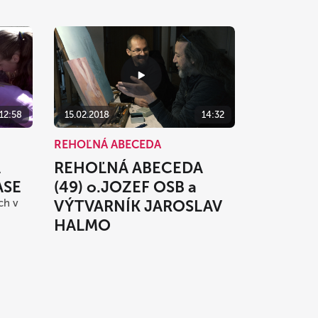
15.02.2018
14:32
12:58
REHOĽNÁ ABECEDA
REHOĽNÁ ABECEDA
A
(49) o.JOZEF OSB a
ASE
VÝTVARNÍK JAROSLAV
ch v
HALMO