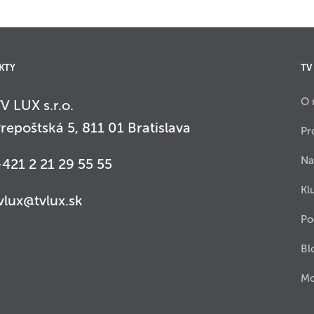
KTY
TV
O 
V LUX s.r.o.
repoštská 5, 811 01 Bratislava
Pr
Na
421 2 21 29 55 55
Kl
vlux@tvlux.sk
Po
Bl
Mo