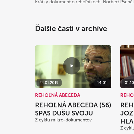
Krátky dokument o rehoľníkoch. Norbert Pšenčí
Ďalšie časti v archíve
24.01.2019
14:01
01.1
REHOĽNÁ ABECEDA
REHO
REHOĽNÁ ABECEDA (56)
REH
SPAS DUŠU SVOJU
JOZ
Z cyklu mikro-dokumentov
HLA
Z cyk