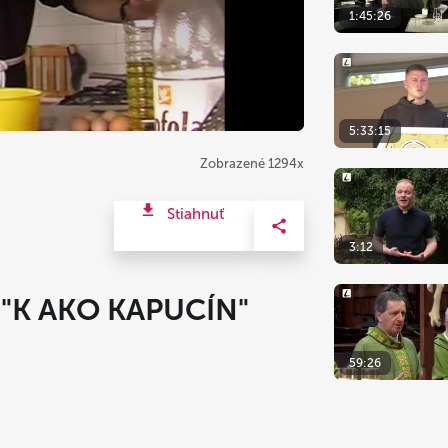
1:45:26
5:33:15
Zobrazené 1294x
Stiahnuť
3:12
 "K AKO KAPUCÍN"
59:26