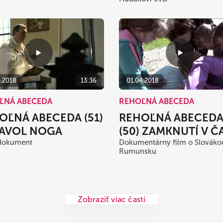
01.04.2018
5.2018
13:36
REHOĽNÁ ABECEDA
ĽNÁ ABECEDA
REHOĽNÁ ABECED
OĽNÁ ABECEDA (51)
(50) ZAMKNUTÍ V Č
PAVOL NOGA
Dokumentárny film o Slováko
dokument
Rumunsku
Zobraziť viac častí