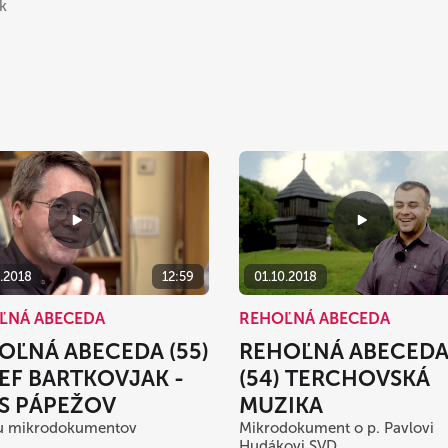
k
01.10.2018
0.2018
12:59
REHOĽNÁ ABECEDA
ĽNÁ ABECEDA
REHOĽNÁ ABECED
OĽNÁ ABECEDA (55)
(54) TERCHOVSKÁ
EF BARTKOVJAK -
MUZIKA
S PÁPEŽOV
Mikrodokument o p. Pavlovi
lu mikrodokumentov
Hudákovi SVD