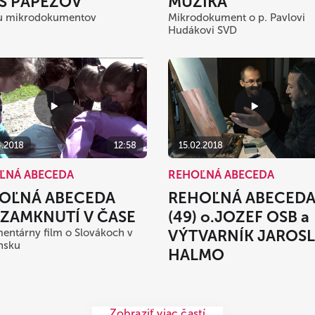
MUZIKA
S PÁPEŽOV
Mikrodokument o p. Pavlovi
lu mikrodokumentov
Hudákovi SVD
15.02.2018
4.2018
12:58
REHOĽNÁ ABECEDA
ĽNÁ ABECEDA
REHOĽNÁ ABECED
OĽNÁ ABECEDA
(49) o.JOZEF OSB a
) ZAMKNUTÍ V ČASE
VÝTVARNÍK JAROS
ntárny film o Slovákoch v
nsku
HALMO
Zobraziť viac častí