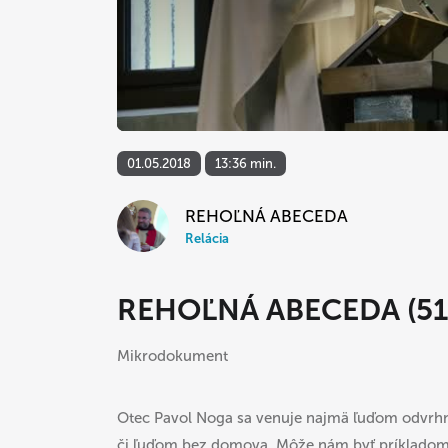
01.05.2018
13:36 min.
REHOĽNÁ ABECEDA
Relácia
REHOĽNÁ ABECEDA (51
Mikrodokument
Otec Pavol Noga sa venuje najmä ľuďom odvrhn
či ľuďom bez domova. Môže nám byť príkladom