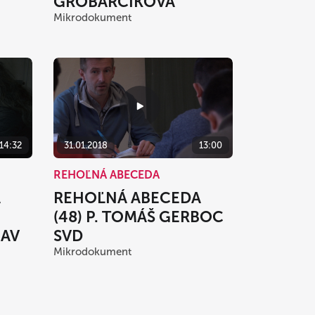
GROBARČÍKOVÁ
Mikrodokument
31.01.2018
13:00
14:32
REHOĽNÁ ABECEDA
REHOĽNÁ ABECEDA
A
(48) P. TOMÁŠ GERBOC
SVD
LAV
Mikrodokument