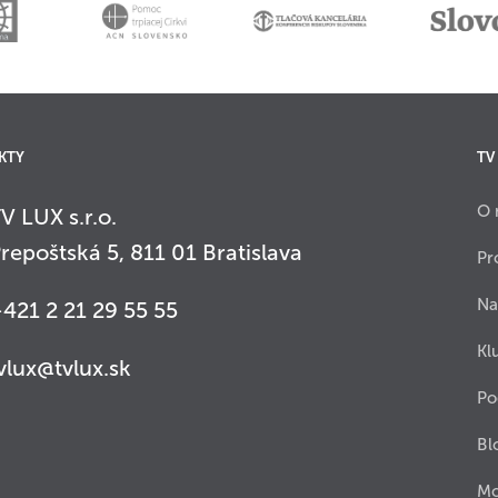
KTY
TV
O 
V LUX s.r.o.
repoštská 5, 811 01 Bratislava
Pr
Na
421 2 21 29 55 55
Kl
vlux@tvlux.sk
Po
Bl
Mo