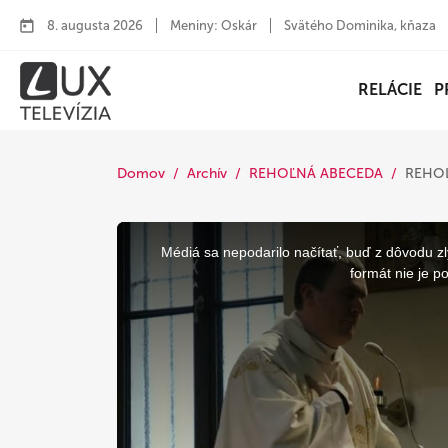
8. augusta 2026
Meniny: Oskár
Svätého Dominika, kňaza
RELÁCIE
P
Domov
Archív
REHOĽNÁ ABECEDA
REHOĽ
This
is
a
Médiá sa nepodarilo načítať, buď z dôvodu zl
modal
window.
formát nie je p