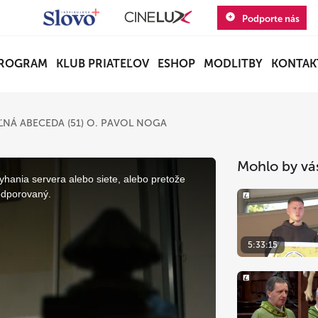
Podporte nás
ROGRAM
KLUB PRIATEĽOV
ESHOP
MODLITBY
KONTAK
NÁ ABECEDA (51) O. PAVOL NOGA
Mohlo by vá
yhania servera alebo siete, alebo pretože
odporovaný.
5:33:15