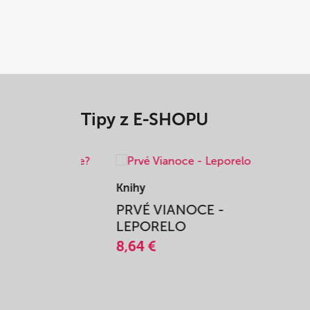
Tipy z E-SHOPU
Knihy
Knihy
TAJOMSTVO SNOV
Z K
14,45 €
TROŠ
12,5