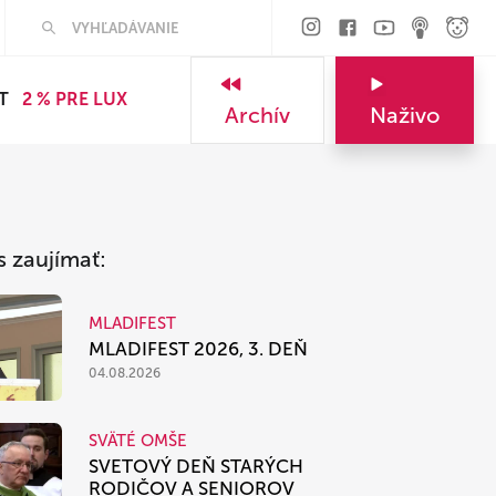
Hľadať
T
2 % PRE LUX
Archív
Naživo
s zaujímať:
MLADIFEST
MLADIFEST 2026, 3. DEŇ
04.08.2026
SVÄTÉ OMŠE
SVETOVÝ DEŇ STARÝCH
RODIČOV A SENIOROV