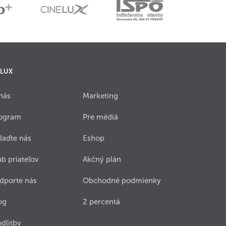
 LUX
nás
Marketing
ogram
Pre médiá
laďte nás
Eshop
ub priateľov
Akčný plán
dporte nás
Obchodné podmienky
og
2 percentá
dlitby