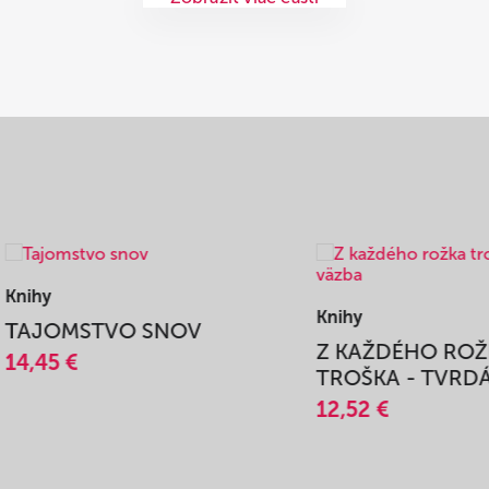
Knihy
365 DNÍ SO SVEDKAM
AŽDÉHO ROŽKA
VIERY
KA - TVRDÁ VÄZBA
14,45 €
2 €