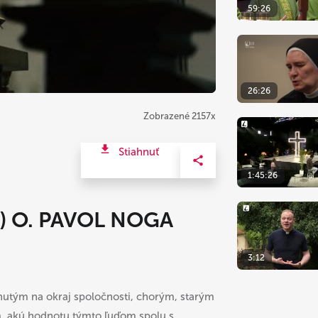
59:26
26:26
Zobrazené 2157x
Stiahnuť
1:45:26
) O. PAVOL NOGA
3:12
utým na okraj spoločnosti, chorým, starým
, akú hodnotu týmto ľuďom spolu s