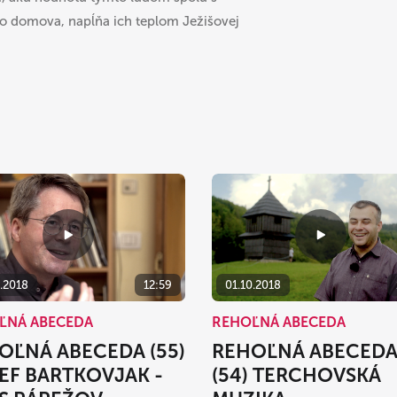
lo domova, napĺňa ich teplom Ježišovej
01.10.2018
0.2018
12:59
REHOĽNÁ ABECEDA
ĽNÁ ABECEDA
REHOĽNÁ ABECED
OĽNÁ ABECEDA (55)
(54) TERCHOVSKÁ
EF BARTKOVJAK -