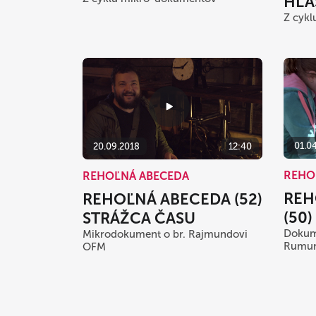
HLA
Z cyk
01.0
20.09.2018
12:40
REHO
REHOĽNÁ ABECEDA
REH
REHOĽNÁ ABECEDA (52)
(50
STRÁŽCA ČASU
Dokume
Mikrodokument o br. Rajmundovi
Rumu
OFM