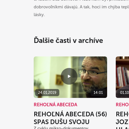
dobrovoľníkmi dávajú. A tak, hoci im chýba tep
lásky.
Ďalšie časti v archíve
24.01.2019
14:01
01.1
REHOĽNÁ ABECEDA
REHO
REHOĽNÁ ABECEDA (56)
REH
SPAS DUŠU SVOJU
JOZ
Z cyklu mikro-dokumentov