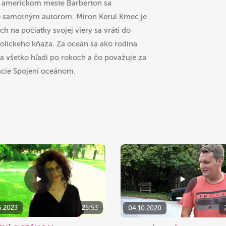
v americkom meste Barberton sa
o samotným autorom. Miron Kerul Kmec je
 na počiatky svojej viery sa vráti do
tolíckeho kňaza. Za oceán sa ako rodina
 na všetko hľadí po rokoch a čo považuje za
lácie Spojení oceánom.
6.2023
25:53
04.10.2020