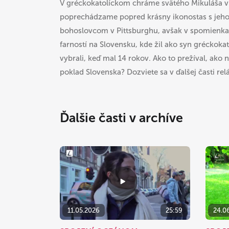
V gréckokatolíckom chráme svätého Mikuláša 
poprechádzame popred krásny ikonostas s jeh
bohoslovcom v Pittsburghu, avšak v spomienkach
farností na Slovensku, kde žil ako syn gréckoka
vybrali, keď mal 14 rokov. Ako to prežíval, ako
poklad Slovenska? Dozviete sa v ďalšej časti re
Ďalšie časti v archíve
11.05.2026
25:59
24.0