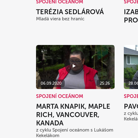
SPOJENÍ OCEÁNOM
SPOJ
TERÉZIA SEDLÁROVÁ
IZA
Mladá viera bez hraníc
PRO
06.09.2020
25:26
28.0
SPOJENÍ OCEÁNOM
SPOJ
MARTA KNAPIK, MAPLE
PAV
RICH, VANCOUVER,
z cykl
Kekel
KANADA
z cyklu Spojení oceánom s Lukášom
Kekelákom