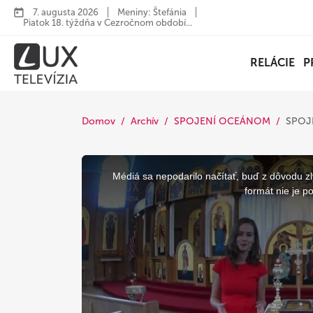
7. augusta 2026
Meniny: Štefánia
Piatok 18. týždňa v Cezročnom období...
RELÁCIE
P
Domov
Archív
SPOJENÍ OCEÁNOM
SPOJE
This
is
a
Médiá sa nepodarilo načítať, buď z dôvodu zl
modal
window.
formát nie je p