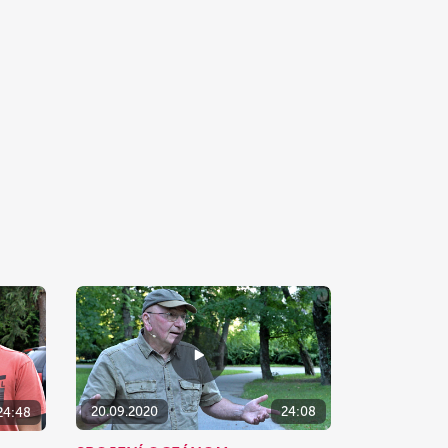
20.09.2020
24:08
24:48