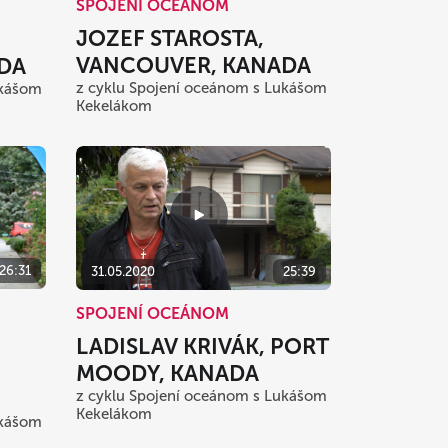
SPOJENÍ OCEÁNOM
JOZEF STAROSTA,
VANCOUVER, KANADA
DA
z cyklu Spojení oceánom s Lukášom
ukášom
Kekelákom
26:31
31.05.2020
25:39
SPOJENÍ OCEÁNOM
LADISLAV KRIVÁK, PORT
MOODY, KANADA
z cyklu Spojení oceánom s Lukášom
Kekelákom
ukášom