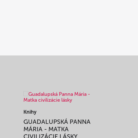
Knihy
Knihy
I
GUADALUPSKÁ PANNA
ZAŽIŤ M
MÁRIA - MATKA
SPRIEVO
CIVILIZÁCIE LÁSKY