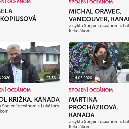
ENÍ OCEÁNOM
SPOJENÍ OCEÁNOM
BELA
MICHAL ORAVEC,
KOPIUSOVÁ
VANCOUVER, KANA
z cyklu Spojení oceánom s L
Kekelákom
14.06.2020
6.2020
27:36
SPOJENÍ OCEÁNOM
ENÍ OCEÁNOM
MARTINA
OL KRIŽKA, KANADA
PROCHÁZKOVÁ.
u Spojení oceánom s Lukášom
ákom
KANADA
z cyklu Spojení oceánom s L
Kekelákom