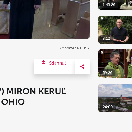
1:45:26
3:12
Zobrazené 1519x
Stiahnuť
59:26
) MIRON KERUĽ
 OHIO
24:00