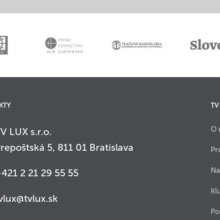
KTY
TV
O 
V LUX s.r.o.
repoštská 5, 811 01 Bratislava
Pr
Na
421 2 21 29 55 55
Kl
vlux@tvlux.sk
Po