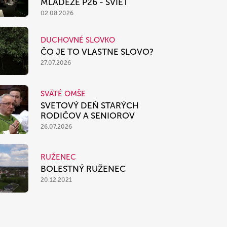
MLÁDEŽE P26 - SVIEŤ
02.08.2026
DUCHOVNÉ SLOVKO
ČO JE TO VLASTNE SLOVO?
27.07.2026
SVÄTÉ OMŠE
SVETOVÝ DEŇ STARÝCH
RODIČOV A SENIOROV
26.07.2026
RUŽENEC
BOLESTNÝ RUŽENEC
20.12.2021