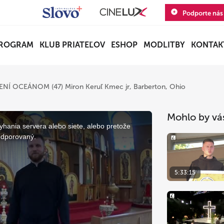
Podporte nás
ROGRAM
KLUB PRIATEĽOV
ESHOP
MODLITBY
KONTAK
NÍ OCEÁNOM (47) Miron Keruľ Kmec jr, Barberton, Ohio
Mohlo by vá
yhania servera alebo siete, alebo pretože
odporovaný.
5:33:15