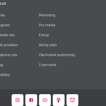
 LUX
nás
Marketing
ogram
Pre médiá
laďte nás
Eshop
ub priateľov
Akčný plán
dporte nás
Obchodné podmienky
og
2 percentá
dlitby