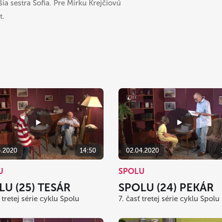
ia sestra Sofia. Pre Mirku Krejčiovú
t.
4.2020
14:50
02.04.2020
U
SPOLU
LU (25) TESÁR
SPOLU (24) PEKÁR
 tretej série cyklu Spolu
7. časť tretej série cyklu Spolu