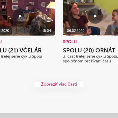
2.2020
15:04
06.02.2020
U
SPOLU
LU (21) VČELÁR
SPOLU (20) ORNÁT
 tretej série cyklu Spolu
3. časť tretej série cyklu Spolu
spoločnom prežívaní času
Zobraziť viac častí