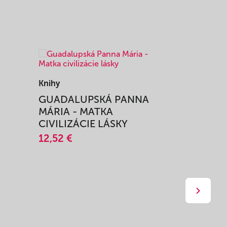
Knihy
Knihy
I
GUADALUPSKÁ PANNA
ZAŽIŤ M
MÁRIA - MATKA
SPRIEVO
CIVILIZÁCIE LÁSKY
12,51 €
12,52 €