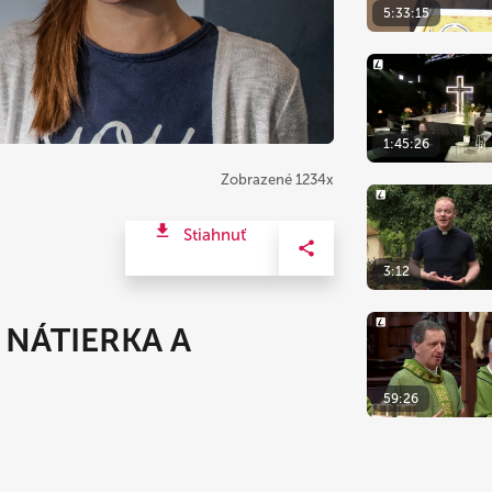
5:33:15
1:45:26
Zobrazené 1234x
Stiahnuť
3:12
 NÁTIERKA A
59:26