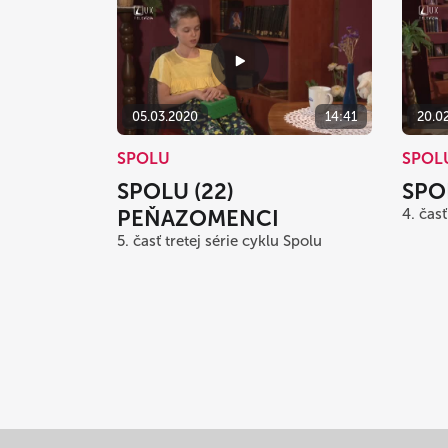
05.03.2020
14:41
20.0
SPOLU
SPOL
SPOLU (22)
SPO
PEŇAZOMENCI
4. časť
5. časť tretej série cyklu Spolu