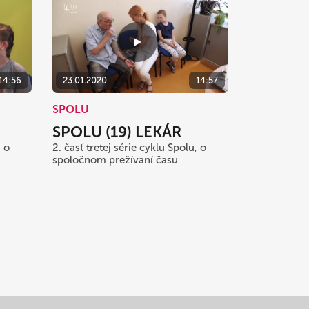
14:56
23.01.2020
14:57
SPOLU
SPOLU (19) LEKÁR
, o
2. časť tretej série cyklu Spolu, o
spoločnom prežívaní času