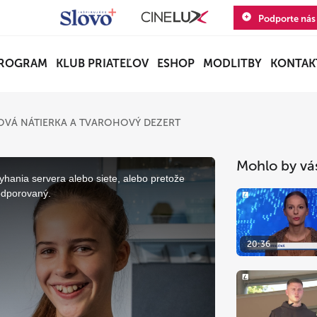
Podporte nás
ROGRAM
KLUB PRIATEĽOV
ESHOP
MODLITBY
KONTAK
ZOVÁ NÁTIERKA A TVAROHOVÝ DEZERT
Mohlo by vá
yhania servera alebo siete, alebo pretože
odporovaný.
20:36