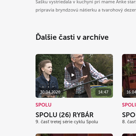
Sašku vystriedala v kuchyni pri mame Anke starš
pripravia bryndzovú nátierku a tvarohový dezer
Ďalšie časti v archíve
16.0
30.04.2020
14:47
SPOL
SPOLU
SPO
SPOLU (26) RYBÁR
8. časť
9. časť tretej série cyklu Spolu