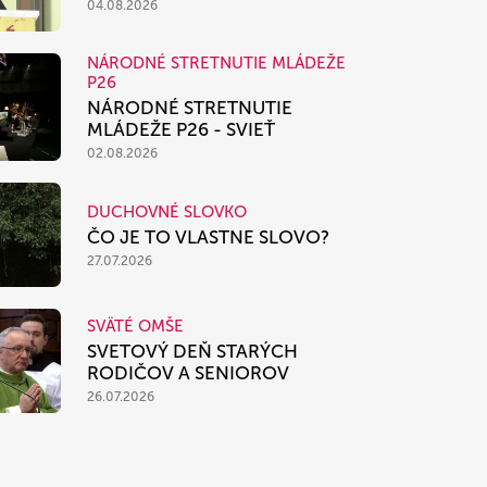
04.08.2026
NÁRODNÉ STRETNUTIE MLÁDEŽE
P26
NÁRODNÉ STRETNUTIE
MLÁDEŽE P26 - SVIEŤ
02.08.2026
DUCHOVNÉ SLOVKO
ČO JE TO VLASTNE SLOVO?
27.07.2026
SVÄTÉ OMŠE
SVETOVÝ DEŇ STARÝCH
RODIČOV A SENIOROV
26.07.2026