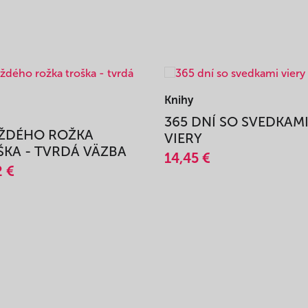
Knihy
365 DNÍ SO SVEDKAM
AŽDÉHO ROŽKA
VIERY
KA - TVRDÁ VÄZBA
14,45 €
2 €