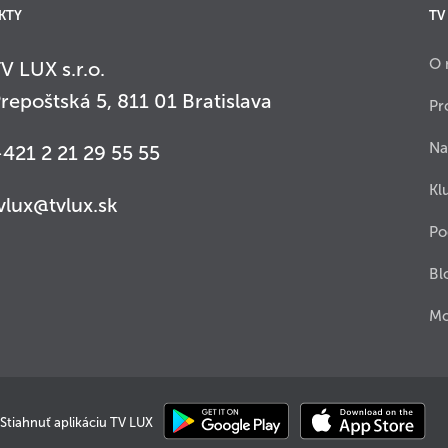
KTY
TV
O 
V LUX s.r.o.
repoštská 5, 811 01 Bratislava
Pr
Na
421 2 21 29 55 55
Kl
vlux@tvlux.sk
Po
Bl
Mo
Stiahnuť aplikáciu TV LUX