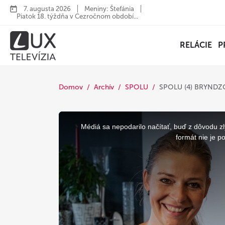
7. augusta 2026
Meniny: Štefánia
Piatok 18. týždňa v Cezročnom období...
RELÁCIE
P
Domov
Archív
SPOLU
SPOLU (4) BRYND
This
is
a
Médiá sa nepodarilo načítať, buď z dôvodu zl
modal
window.
formát nie je p