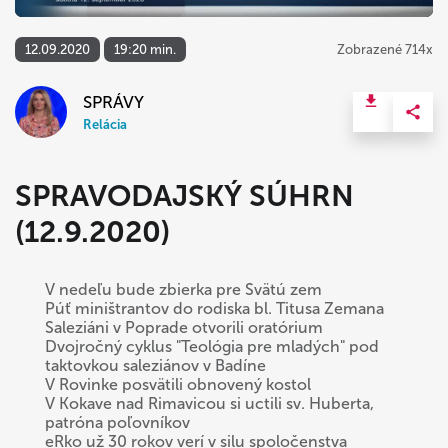
12.09.2020
19:20 min.
Zobrazené 714x
SPRÁVY
Relácia
SPRAVODAJSKÝ SÚHRN
(12.9.2020)
V nedeľu bude zbierka pre Svätú zem
Púť miništrantov do rodiska bl. Titusa Zemana
Saleziáni v Poprade otvorili oratórium
Dvojročný cyklus "Teológia pre mladých" pod
taktovkou saleziánov v Badíne
V Rovinke posvätili obnovený kostol
V Kokave nad Rimavicou si uctili sv. Huberta,
patróna poľovníkov
eRko už 30 rokov verí v silu spoločenstva