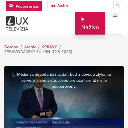
Archív
Podporte nás
Naživo
Domov
Archív
SPRÁVY
SPRAVODAJSKÝ SÚHRN (12.9.2020)
This
is
a
Médiá sa nepodarilo načítať, buď z dôvodu zlyhania
modal
window.
servera alebo siete, alebo pretože formát nie je
podporovaný.