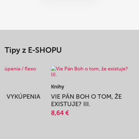
Tipy z E-SHOPU
Knihy
BEH VYKÚPENIA
VIE PÁN BOH O TOM, ŽE
A
EXISTUJE? III.
8,64 €