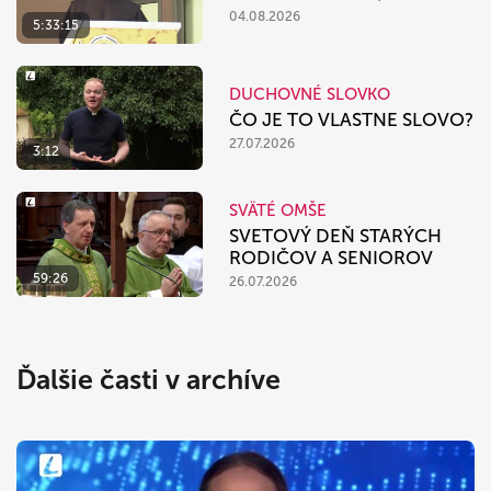
04.08.2026
5:33:15
DUCHOVNÉ SLOVKO
ČO JE TO VLASTNE SLOVO?
27.07.2026
3:12
SVÄTÉ OMŠE
SVETOVÝ DEŇ STARÝCH
RODIČOV A SENIOROV
59:26
26.07.2026
Ďalšie časti v archíve