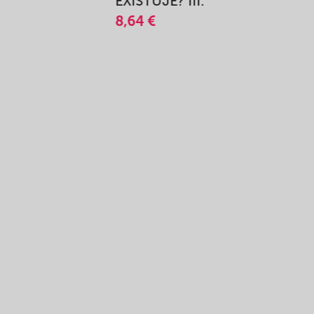
A
EXISTUJE? III.
8,64 €