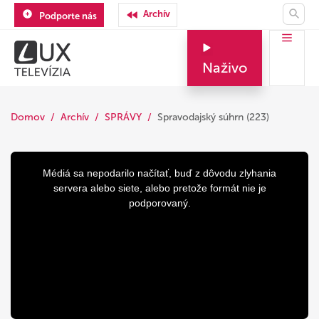
Archív
Podporte nás
Naživo
Domov
Archív
SPRÁVY
Spravodajský súhrn (223)
This
is
a
Médiá sa nepodarilo načítať, buď z dôvodu zlyhania
modal
window.
servera alebo siete, alebo pretože formát nie je
podporovaný.