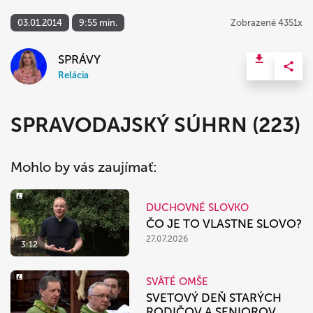
03.01.2014
9:55 min.
Zobrazené 4351x
SPRÁVY
Relácia
SPRAVODAJSKÝ SÚHRN (223)
Mohlo by vás zaujímať:
DUCHOVNÉ SLOVKO
ČO JE TO VLASTNE SLOVO?
27.07.2026
3:12
SVÄTÉ OMŠE
SVETOVÝ DEŇ STARÝCH
RODIČOV A SENIOROV