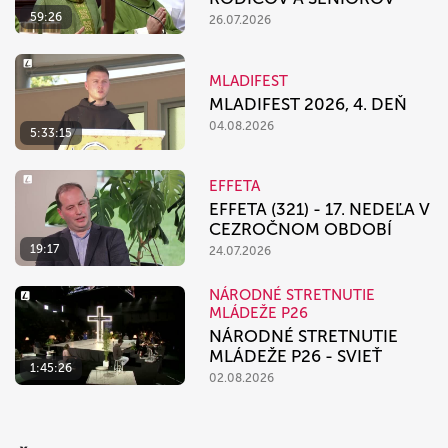
59:26
26.07.2026
MLADIFEST
MLADIFEST 2026, 4. DEŇ
04.08.2026
5:33:15
EFFETA
EFFETA (321) - 17. NEDEĽA V
CEZROČNOM OBDOBÍ
19:17
24.07.2026
NÁRODNÉ STRETNUTIE
MLÁDEŽE P26
NÁRODNÉ STRETNUTIE
MLÁDEŽE P26 - SVIEŤ
1:45:26
02.08.2026