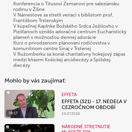
Konferencia o Titusovi Zemanovi pre saleziánsku
rodinu v Žiline
V Námestove sa stretli veriaci s biblistom prof.
Františkom Trstenským
V kúpeľnej Kaplnke Božského Srdca Ježišovho v
Piešťanoch vzniklo adoračné centrum Eucharistický
plameň s možnosťou dennej adorácie
Kurz o prirodzenom plánovaní rodičovstva v
komunitnom centre Sinaj v Trstenej
V Ružomberku sa konal charitatívny hokejový zápas
medzi kňazmi Košickej arcidiecézy a Spišskej
diecézy
Mohlo by vás zaujímať:
EFFETA
EFFETA (321) - 17. NEDEĽA V
CEZROČNOM OBDOBÍ
19:17
24.07.2026
NÁRODNÉ STRETNUTIE
MLÁDEŽE P26