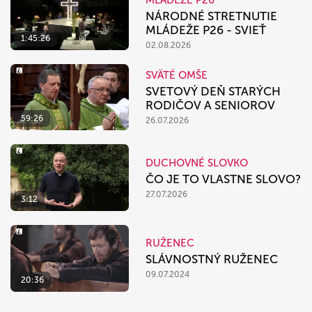
NÁRODNÉ STRETNUTIE
MLÁDEŽE P26 - SVIEŤ
1:45:26
02.08.2026
SVÄTÉ OMŠE
SVETOVÝ DEŇ STARÝCH
RODIČOV A SENIOROV
59:26
26.07.2026
DUCHOVNÉ SLOVKO
ČO JE TO VLASTNE SLOVO?
27.07.2026
3:12
RUŽENEC
SLÁVNOSTNÝ RUŽENEC
09.07.2024
20:36