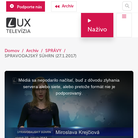
Archív
Podporte nás
Naživo
Domov
Archív
SPRÁVY
SPRAVODAJSKÝ SÚHRN (27.1.2017)
This
is
a
Médiá sa nepodarilo načítať, buď z dôvodu zlyhania
modal
window.
servera alebo siete, alebo pretože formát nie je
podporovaný.