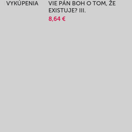
BEH VYKÚPENIA
VIE PÁN BOH O TOM, ŽE
A
EXISTUJE? III.
8,64 €