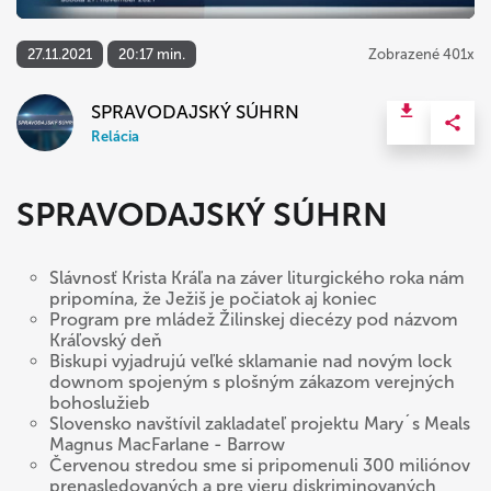
27.11.2021
20:17 min.
Zobrazené 401x
SPRAVODAJSKÝ SÚHRN
Relácia
SPRAVODAJSKÝ SÚHRN
Slávnosť Krista Kráľa na záver liturgického roka nám
pripomína, že Ježiš je počiatok aj koniec
Program pre mládež Žilinskej diecézy pod názvom
Kráľovský deň
Biskupi vyjadrujú veľké sklamanie nad novým lock
downom spojeným s plošným zákazom verejných
bohoslužieb
Slovensko navštívil zakladateľ projektu Mary´s Meals
Magnus MacFarlane - Barrow
Červenou stredou sme si pripomenuli 300 miliónov
prenasledovaných a pre vieru diskriminovaných