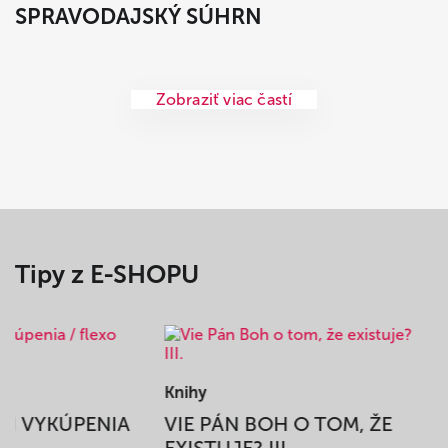
SPRAVODAJSKÝ SÚHRN
Zobraziť viac častí
Tipy z E-SHOPU
Knihy
BEH VYKÚPENIA
VIE PÁN BOH O TOM, ŽE
A
EXISTUJE? III.