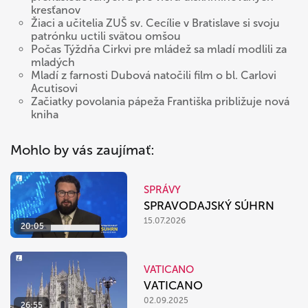
kresťanov
Žiaci a učitelia ZUŠ sv. Cecílie v Bratislave si svoju
patrónku uctili svätou omšou
Počas Týždňa Cirkvi pre mládež sa mladí modlili za
mladých
Mladí z farnosti Dubová natočili film o bl. Carlovi
Acutisovi
Začiatky povolania pápeža Františka približuje nová
kniha
Mohlo by vás zaujímať:
SPRÁVY
SPRAVODAJSKÝ SÚHRN
15.07.2026
20:05
VATICANO
VATICANO
02.09.2025
26:55