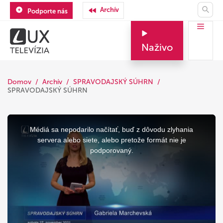
Archív
Podporte nás
Naživo
Domov
Archív
SPRAVODAJSKÝ SÚHRN
SPRAVODAJSKÝ SÚHRN
This
is
a
Médiá sa nepodarilo načítať, buď z dôvodu zlyhania
modal
window.
servera alebo siete, alebo pretože formát nie je
podporovaný.