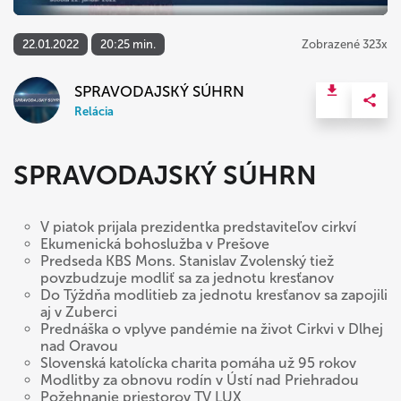
22.01.2022
20:25 min.
Zobrazené 323x
SPRAVODAJSKÝ SÚHRN
Relácia
SPRAVODAJSKÝ SÚHRN
V piatok prijala prezidentka predstaviteľov cirkví
Ekumenická bohoslužba v Prešove
Predseda KBS Mons. Stanislav Zvolenský tiež
povzbudzuje modliť sa za jednotu kresťanov
Do Týždňa modlitieb za jednotu kresťanov sa zapojili
aj v Zuberci
Prednáška o vplyve pandémie na život Cirkvi v Dlhej
nad Oravou
Slovenská katolícka charita pomáha už 95 rokov
Modlitby za obnovu rodín v Ústí nad Priehradou
Požehnanie priestorov TV LUX