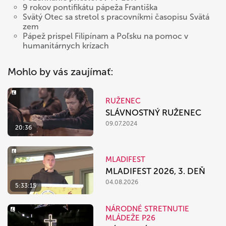
9 rokov pontifikátu pápeža Františka
Svätý Otec sa stretol s pracovníkmi časopisu Svätá
zem
Pápež prispel Filipínam a Poľsku na pomoc v
humanitárnych krízach
Mohlo by vás zaujímať:
RUŽENEC
SLÁVNOSTNÝ RUŽENEC
09.07.2024
20:36
MLADIFEST
MLADIFEST 2026, 3. DEŇ
04.08.2026
5:33:15
NÁRODNÉ STRETNUTIE
MLÁDEŽE P26