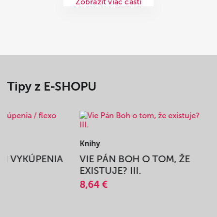
Zobraziť viac častí
Tipy z E-SHOPU
Knihy
BEH VYKÚPENIA
VIE PÁN BOH O TOM, ŽE
A
EXISTUJE? III.
8,64 €