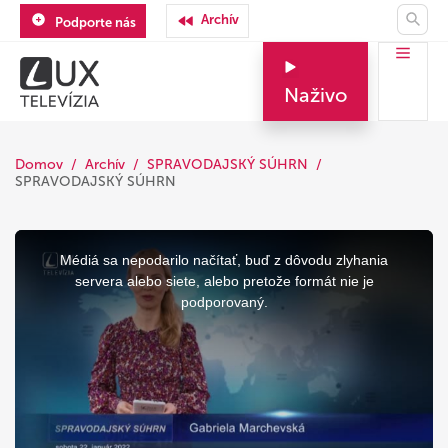
Archív
Podporte nás
Naživo
Domov
Archív
SPRAVODAJSKÝ SÚHRN
SPRAVODAJSKÝ SÚHRN
This
is
a
Médiá sa nepodarilo načítať, buď z dôvodu zlyhania
modal
window.
servera alebo siete, alebo pretože formát nie je
podporovaný.