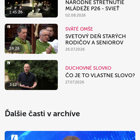
NÁRODNÉ STRETNUTIE
MLÁDEŽE P26 - SVIEŤ
1:45:26
02.08.2026
SVÄTÉ OMŠE
SVETOVÝ DEŇ STARÝCH
RODIČOV A SENIOROV
59:26
26.07.2026
DUCHOVNÉ SLOVKO
ČO JE TO VLASTNE SLOVO?
27.07.2026
3:12
Ďalšie časti v archíve