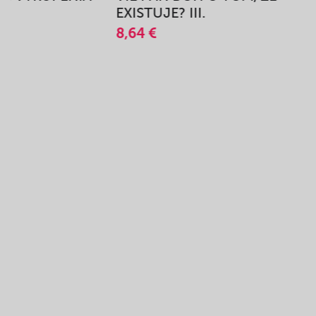
A
EXISTUJE? III.
8,64 €