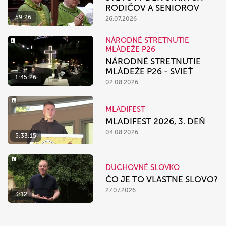
RODIČOV A SENIOROV
59:26
26.07.2026
NÁRODNÉ STRETNUTIE
MLÁDEŽE P26
NÁRODNÉ STRETNUTIE
MLÁDEŽE P26 - SVIEŤ
1:45:26
02.08.2026
MLADIFEST
MLADIFEST 2026, 3. DEŇ
04.08.2026
5:33:15
DUCHOVNÉ SLOVKO
ČO JE TO VLASTNE SLOVO?
27.07.2026
3:12