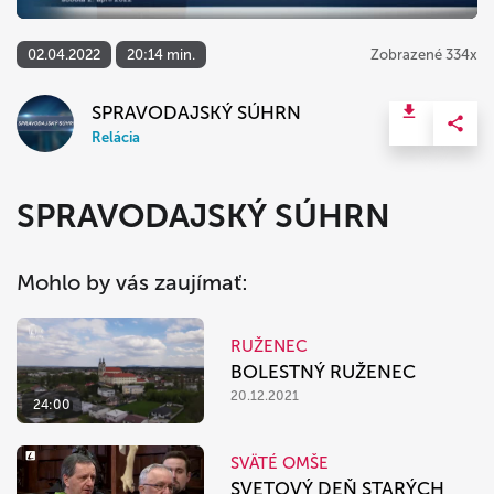
02.04.2022
20:14 min.
Zobrazené 334x
SPRAVODAJSKÝ SÚHRN
Relácia
SPRAVODAJSKÝ SÚHRN
Mohlo by vás zaujímať:
RUŽENEC
BOLESTNÝ RUŽENEC
20.12.2021
24:00
SVÄTÉ OMŠE
SVETOVÝ DEŇ STARÝCH