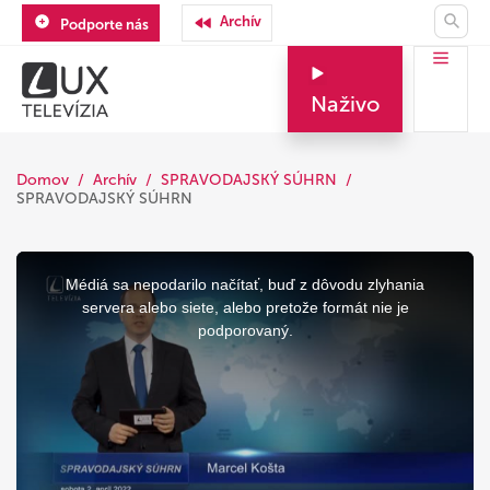
Archív
Podporte nás
Naživo
Domov
Archív
SPRAVODAJSKÝ SÚHRN
SPRAVODAJSKÝ SÚHRN
This
is
a
Médiá sa nepodarilo načítať, buď z dôvodu zlyhania
modal
window.
servera alebo siete, alebo pretože formát nie je
podporovaný.