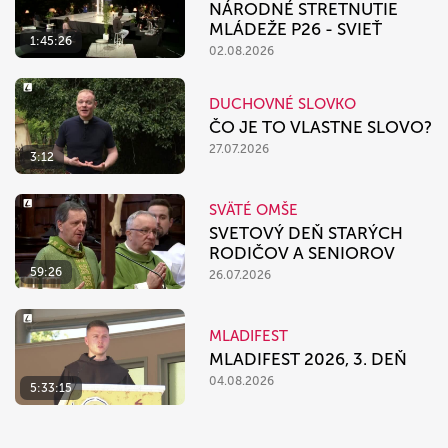
NÁRODNÉ STRETNUTIE
MLÁDEŽE P26 - SVIEŤ
1:45:26
02.08.2026
DUCHOVNÉ SLOVKO
ČO JE TO VLASTNE SLOVO?
27.07.2026
3:12
SVÄTÉ OMŠE
SVETOVÝ DEŇ STARÝCH
RODIČOV A SENIOROV
59:26
26.07.2026
MLADIFEST
MLADIFEST 2026, 3. DEŇ
04.08.2026
5:33:15