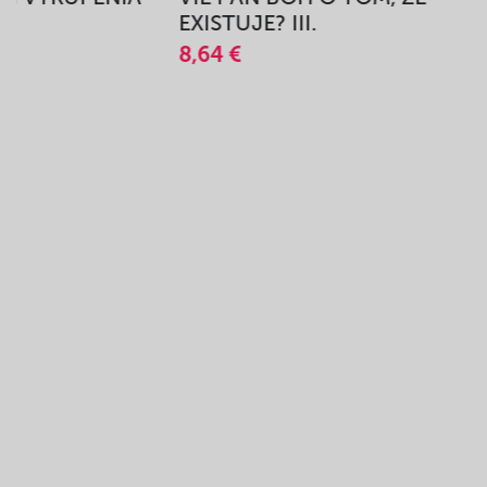
A
EXISTUJE? III.
8,64 €