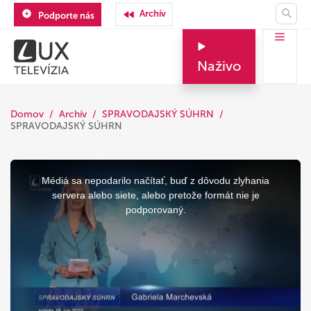
Archív
Podporte nás
Naživo
Domov
Archív
SPRAVODAJSKÝ SÚHRN
SPRAVODAJSKÝ SÚHRN
This
is
a
Médiá sa nepodarilo načítať, buď z dôvodu zlyhania
modal
window.
servera alebo siete, alebo pretože formát nie je
podporovaný.