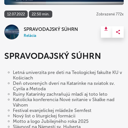
12.07.2022
22:50 min.
Zobrazené 772x
SPRAVODAJSKÝ SÚHRN
Relácia
SPRAVODAJSKÝ SÚHRN
Letná univerzita pre deti na Teologickej fakulte KU v
Košiciach
Deň otvorených dverí na Katarínke na sviatok sv.
Cyrila a Metoda
Ruiny Katarínky zachraňujú mladí aj toto leto
Katolícka konferencia Nové svitanie v Skalke nad
Váhom
Festival evanjelickej mládeže Semfest
Nový list o liturgickej formácii
Motto a logo Jubilejného roka 2025
Slávnosť na Námestí sv. Huberta