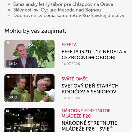
Saleziánsky letný tábor pre chlapcov na Orave
Slávnosti sv. Cyrila a Metoda nad Bojnou
Duchovné cvičenia katechétov Rožňavskej diecézy
Mohlo by vás zaujímať:
EFFETA
EFFETA (321) - 17. NEDEĽA V
CEZROČNOM OBDOBÍ
19:17
24.07.2026
SVÄTÉ OMŠE
SVETOVÝ DEŇ STARÝCH
RODIČOV A SENIOROV
59:26
26.07.2026
NÁRODNÉ STRETNUTIE
MLÁDEŽE P26
NÁRODNÉ STRETNUTIE
MLÁDEŽE P26 - SVIEŤ