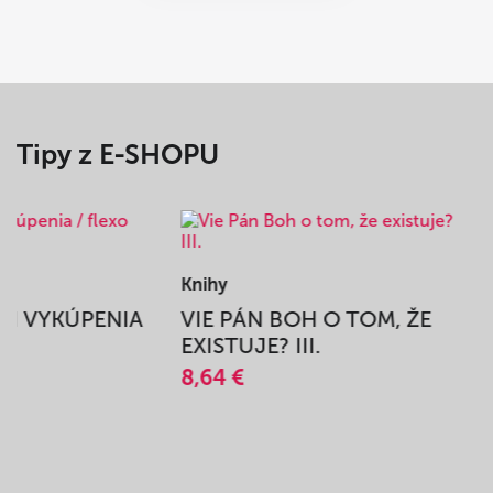
Tipy z E-SHOPU
Knihy
BEH VYKÚPENIA
VIE PÁN BOH O TOM, ŽE
A
EXISTUJE? III.
8,64 €