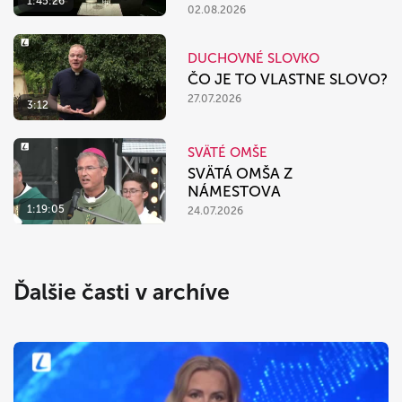
1:45:26
02.08.2026
DUCHOVNÉ SLOVKO
ČO JE TO VLASTNE SLOVO?
27.07.2026
3:12
SVÄTÉ OMŠE
SVÄTÁ OMŠA Z
NÁMESTOVA
1:19:05
24.07.2026
Ďalšie časti v archíve