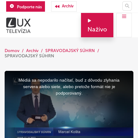
Archív
Podporte nás
Naživo
Domov
Archív
SPRAVODAJSKÝ SÚHRN
SPRAVODAJSKÝ SÚHRN
This
is
a
Médiá sa nepodarilo načítať, buď z dôvodu zlyhania
modal
window.
servera alebo siete, alebo pretože formát nie je
podporovaný.