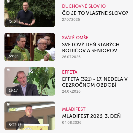
DUCHOVNÉ SLOVKO
ČO JE TO VLASTNE SLOVO?
27.07.2026
3:12
SVÄTÉ OMŠE
SVETOVÝ DEŇ STARÝCH
RODIČOV A SENIOROV
59:26
26.07.2026
EFFETA
EFFETA (321) - 17. NEDEĽA V
CEZROČNOM OBDOBÍ
19:17
24.07.2026
MLADIFEST
MLADIFEST 2026, 3. DEŇ
04.08.2026
5:33:15