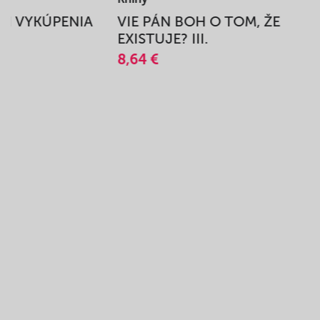
BEH VYKÚPENIA
VIE PÁN BOH O TOM, ŽE
A
EXISTUJE? III.
8,64 €