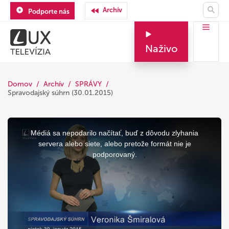
Archív
Podporte nás
Naživo
Domov
Archív
SPRÁVY
Spravodajský súhrn (30.01.2015)
This
is
a
Médiá sa nepodarilo načítať, buď z dôvodu zlyhania
modal
window.
servera alebo siete, alebo pretože formát nie je
podporovaný.