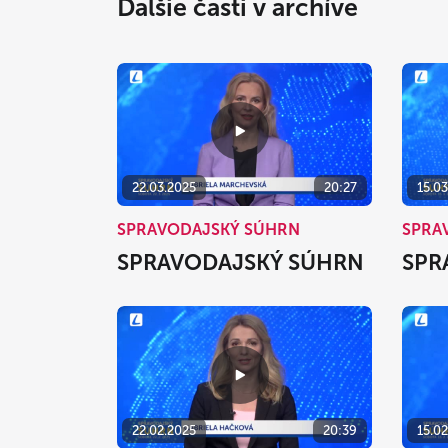
Ďalšie časti v archíve
22.03.2025
20:27
15.0
SPRAVODAJSKÝ SÚHRN
SPRA
SPRAVODAJSKÝ SÚHRN
SPR
22.02.2025
20:39
15.0