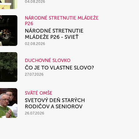
04.08.2026
NÁRODNÉ STRETNUTIE MLÁDEŽE
P26
NÁRODNÉ STRETNUTIE
MLÁDEŽE P26 - SVIEŤ
02.08.2026
DUCHOVNÉ SLOVKO
ČO JE TO VLASTNE SLOVO?
27.07.2026
SVÄTÉ OMŠE
SVETOVÝ DEŇ STARÝCH
RODIČOV A SENIOROV
26.07.2026