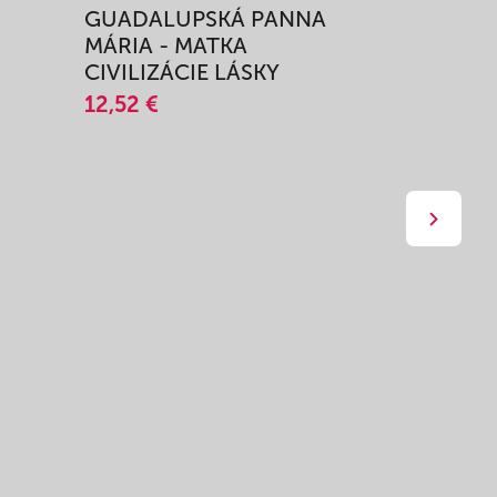
GUADALUPSKÁ PANNA
ZAŽIŤ M
MÁRIA - MATKA
SPRIEVO
CIVILIZÁCIE LÁSKY
12,51 €
12,52 €