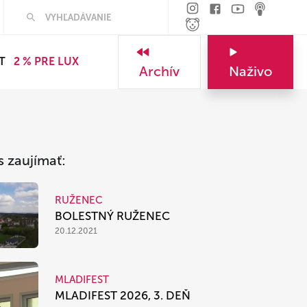
Hľadať
T
2 % PRE LUX
Archív
Naživo
s zaujímať:
RUŽENEC
BOLESTNÝ RUŽENEC
20.12.2021
MLADIFEST
MLADIFEST 2026, 3. DEŇ