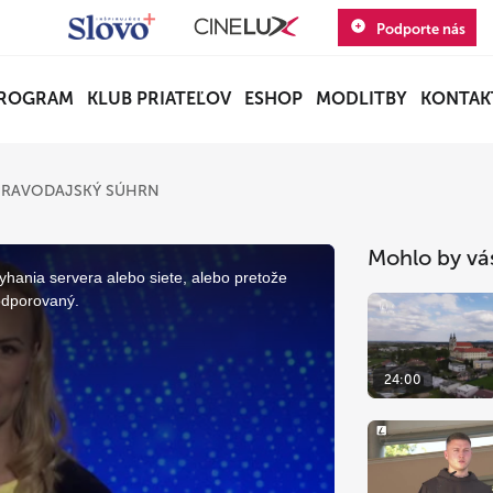
Podporte nás
ROGRAM
KLUB PRIATEĽOV
ESHOP
MODLITBY
KONTAK
PRAVODAJSKÝ SÚHRN
Mohlo by vá
yhania servera alebo siete, alebo pretože
odporovaný.
24:00