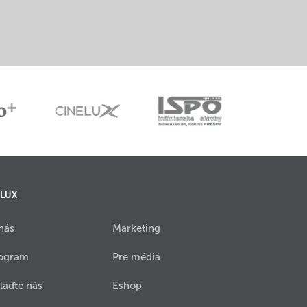
 LUX
nás
Marketing
ogram
Pre médiá
laďte nás
Eshop