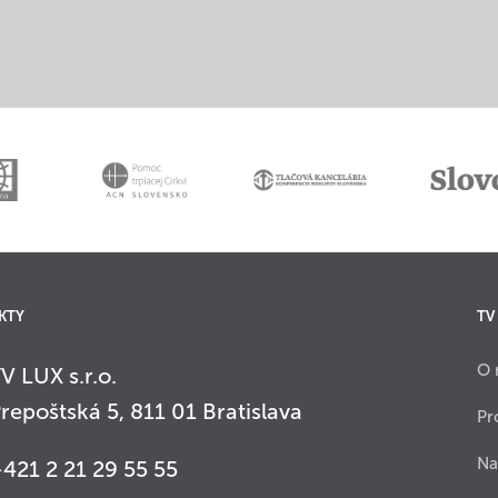
KTY
TV
O 
V LUX s.r.o.
repoštská 5, 811 01 Bratislava
Pr
Na
421 2 21 29 55 55