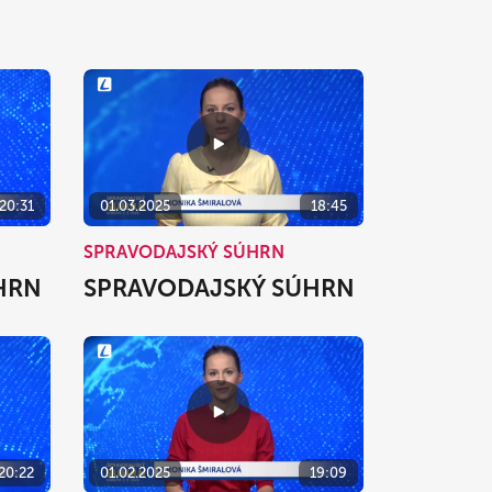
20:31
01.03.2025
18:45
SPRAVODAJSKÝ SÚHRN
HRN
SPRAVODAJSKÝ SÚHRN
20:22
01.02.2025
19:09