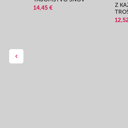
Z K
14,45 €
TROŠ
12,5