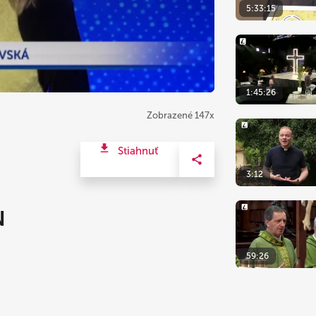
5:33:15
1:45:26
Zobrazené 147x
Stiahnuť
3:12
N
59:26